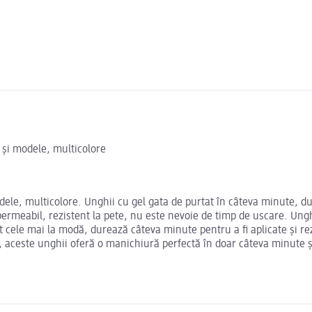
i și modele, multicolore
modele, multicolore. Unghii cu gel gata de purtat în câteva minute, 
permeabil, rezistent la pete, nu este nevoie de timp de uscare. Unghi
nt cele mai la modă, durează câteva minute pentru a fi aplicate și re
or, aceste unghii oferă o manichiură perfectă în doar câteva minute ș