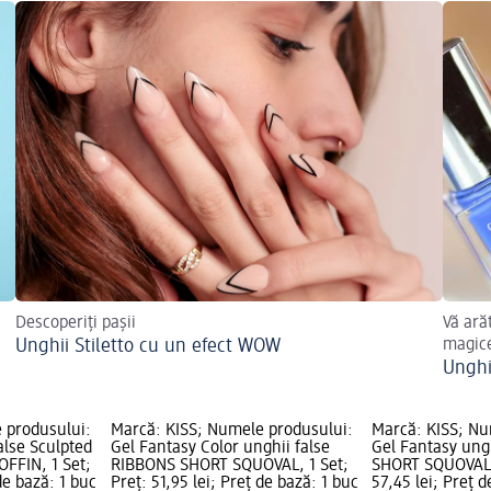
Descoperiți pașii
Vă ară
Unghii Stiletto cu un efect WOW
magice
Unghi
 produsului:
Marcă: KISS; Numele produsului:
Marcă: KISS; Nu
alse Sculpted
Gel Fantasy Color unghii false
Gel Fantasy ung
FFIN, 1 Set;
RIBBONS SHORT SQUOVAL, 1 Set;
SHORT SQUOVAL, 
 de bază: 1 buc
Preț: 51,95 lei; Preț de bază: 1 buc
57,45 lei; Preț d