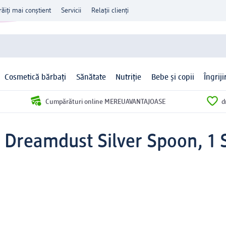
răiți mai conștient
Servicii
Relații clienți
Cosmetică bărbați
Sănătate
Nutriție
Bebe și copii
Îngrij
Cumpărături online MEREUAVANTAJOASE
d
e Dreamdust Silver Spoon, 1 