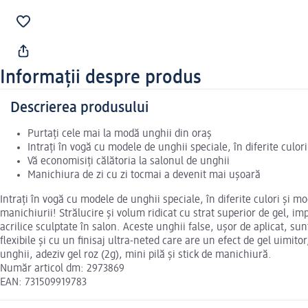
Informații despre produs
Descrierea produsului
Purtați cele mai la modă unghii din oraș
Intrați în vogă cu modele de unghii speciale, în diferite culor
Vă economisiți călătoria la salonul de unghii
Manichiura de zi cu zi tocmai a devenit mai ușoară
Intrați în vogă cu modele de unghii speciale, în diferite culori și 
manichiurii! Strălucire și volum ridicat cu strat superior de gel, im
acrilice sculptate în salon. Aceste unghii false, ușor de aplicat, su
flexibile și cu un finisaj ultra-neted care are un efect de gel uimit
unghii, adeziv gel roz (2g), mini pilă și stick de manichiură.
Număr articol dm: 2973869
EAN: 731509919783