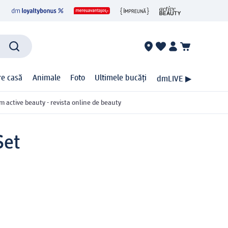
ire casă
Animale
Foto
Ultimele bucăți
dmLIVE ▶
m active beauty - revista online de beauty
Set