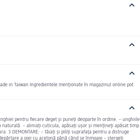
Made in Taiwan Ingredientele menționate în magazinul online pot
nghiei pentru fiecare deget și puneți deoparte în ordine. – unghiile
 naturală. – aliniați cuticula, apăsați ușor și mențineți apăsat timp
ra. 3.DEMONTARE: – tăiați și piliți suprafața pentru a distruge
 îndepărtare a ojei cu acetonă până când se înmoaie – ștergeți