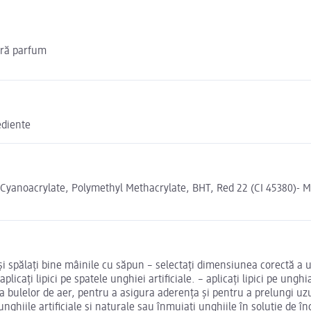
fără parfum
ediente
l Cyanoacrylate, Polymethyl Methacrylate, BHT, Red 22 (CI 45380)- 
i spălați bine mâinile cu săpun – selectați dimensiunea corectă a u
ți lipici pe spatele unghiei artificiale. – aplicați lipici pe unghia
a bulelor de aer, pentru a asigura aderența și pentru a prelungi uzu
 unghiile artificiale și naturale sau înmuiați unghiile în soluție de