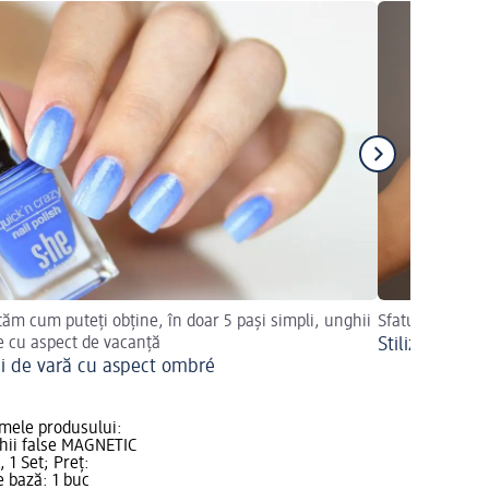
tăm cum puteți obține, în doar 5 pași simpli, unghii
Sfaturi și trucu
 cu aspect de vacanță
Stilizați-vă 
i de vară cu aspect ombré
mele produsului:
hii false MAGNETIC
1 Set; Preț:
e bază: 1 buc