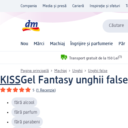
Compania
Media și presă
Carieră
Inspirație și sfaturi
T
Căutare
Nou
Mărci
Machiaj
Îngrijire și parfumerie
Păr
(1)
Transport gratuit de la 150 Lei
Pagina principală
Machiaj
Unghii
Unghii false
KISS
Gel Fantasy unghii fals
5
(
1 Recenzie
)
fără alcool
fără parfum
fără parabeni