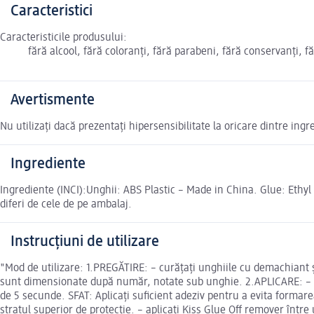
Caracteristici
Caracteristicile produsului:
fără alcool, fără coloranți, fără parabeni, fără conservanți, 
Avertismente
Nu utilizați dacă prezentați hipersensibilitate la oricare dintre ingr
Ingrediente
Ingrediente (INCI):Unghii: ABS Plastic – Made in China. Glue: Ethy
diferi de cele de pe ambalaj.
Instrucțiuni de utilizare
"Mod de utilizare: 1.PREGĂTIRE: – curățați unghiile cu demachiant ș
sunt dimensionate după număr, notate sub unghie. 2.APLICARE: – aplica
de 5 secunde. SFAT: Aplicați suficient adeziv pentru a evita formare
stratul superior de protecție. – aplicați Kiss Glue Off remover între