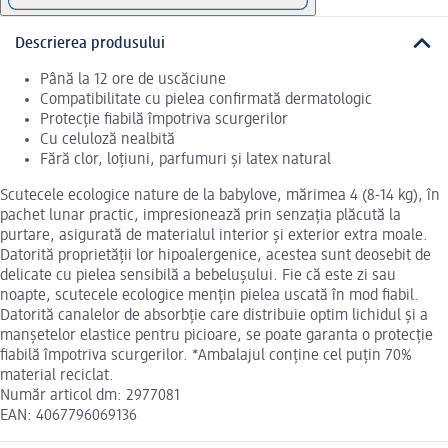
Descrierea produsului
Până la 12 ore de uscăciune
Compatibilitate cu pielea confirmată dermatologic
Protecție fiabilă împotriva scurgerilor
Cu celuloză nealbită
Fără clor, loțiuni, parfumuri și latex natural
Scutecele ecologice nature de la babylove, mărimea 4 (8-14 kg), în
pachet lunar practic, impresionează prin senzația plăcută la
purtare, asigurată de materialul interior și exterior extra moale.
Datorită proprietății lor hipoalergenice, acestea sunt deosebit de
delicate cu pielea sensibilă a bebelușului. Fie că este zi sau
noapte, scutecele ecologice mențin pielea uscată în mod fiabil.
Datorită canalelor de absorbție care distribuie optim lichidul și a
manșetelor elastice pentru picioare, se poate garanta o protecție
fiabilă împotriva scurgerilor. *Ambalajul conține cel puțin 70%
material reciclat.
Număr articol dm: 2977081
EAN: 4067796069136