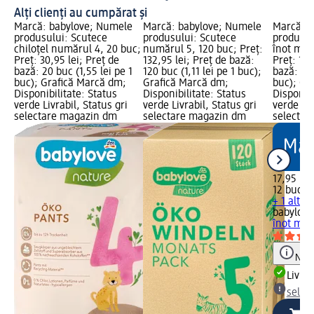
Alți clienți au cumpărat și
Marcă: babylove; Numele
Marcă: babylove; Numele
Marcă: b
produsului: Scutece
produsului: Scutece
produsul
chiloțel numărul 4, 20 buc;
numărul 5, 120 buc; Preț:
înot măr
Preț: 30,95 lei; Preț de
132,95 lei; Preț de bază:
Preț: 17,
bază: 20 buc (1,55 lei pe 1
120 buc (1,11 lei pe 1 buc);
bază: 12 
buc); Grafică Marcă dm;
Grafică Marcă dm;
buc); Gr
Disponibilitate: Status
Disponibilitate: Status
Disponibi
verde Livrabil, Status gri
verde Livrabil, Status gri
verde Liv
selectare magazin dm
selectare magazin dm
selectar
17,95 lei
12 buc (1
+ 1 altă
babylove
înot măr
Notă
Livrab
selec