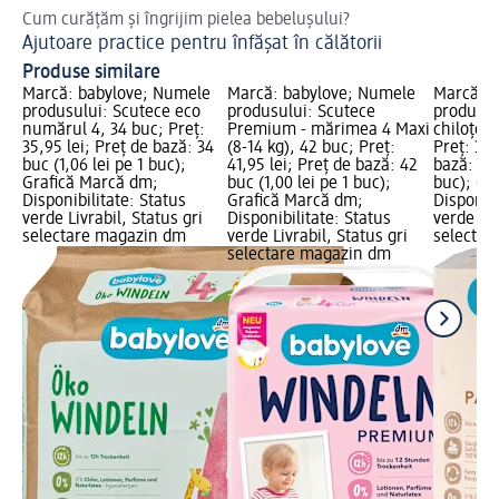
Cum curățăm și îngrijim pielea bebelușului?
De
Ajutoare practice pentru înfășat în călătorii
Co
Produse similare
Marcă: babylove; Numele
Marcă: babylove; Numele
Marcă: b
produsului: Scutece eco
produsului: Scutece
produsul
numărul 4, 34 buc; Preț:
Premium - mărimea 4 Maxi
chiloțel
35,95 lei; Preț de bază: 34
(8-14 kg), 42 buc; Preț:
Preț: 30,
buc (1,06 lei pe 1 buc);
41,95 lei; Preț de bază: 42
bază: 20 
Grafică Marcă dm;
buc (1,00 lei pe 1 buc);
buc); Gr
Disponibilitate: Status
Grafică Marcă dm;
Disponibi
verde Livrabil, Status gri
Disponibilitate: Status
verde Liv
selectare magazin dm
verde Livrabil, Status gri
selectar
selectare magazin dm