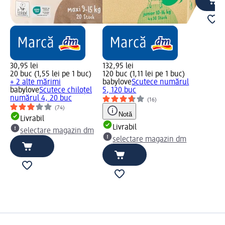
30,95 lei
132,95 lei
20 buc (1,55 lei pe 1 buc)
120 buc (1,11 lei pe 1 buc)
+ 2 alte mărimi
babylove
Scutece numărul
babylove
Scutece chiloțel
5, 120 buc
numărul 4, 20 buc
(16)
(74)
Notă
Livrabil
Livrabil
selectare magazin dm
selectare magazin dm