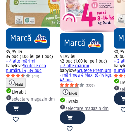
35,95 lei
30,95 lei
34 buc (1,06 lei pe 1 buc)
41,95 lei
20 buc (1
+ 4 alte mărimi
42 buc (1,00 lei pe 1 buc)
+ 2 alte
babylove
Scutece eco
+ 2 alte mărimi
babylove
numărul 4, 34 buc
babylove
Scutece Premium
numărul 
- mărimea 4 Maxi (8-14 kg),
(701)
42 buc
Livrab
Notă
(1333)
selec
Livrabil
Notă
selectare magazin dm
Livrabil
selectare magazin dm