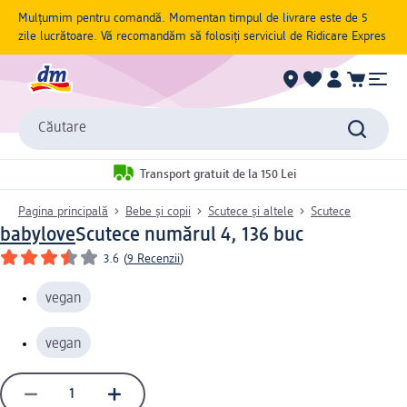
Mulțumim pentru comandă. Momentan timpul de livrare este de 5
zile lucrătoare. Vă recomandăm să folosiți serviciul de Ridicare Expres
Căutare
Transport gratuit de la 150 Lei
Pagina principală
Bebe și copii
Scutece și altele
Scutece
babylove
Scutece numărul 4, 136 buc
3.6
(
9 Recenzii
)
vegan
vegan