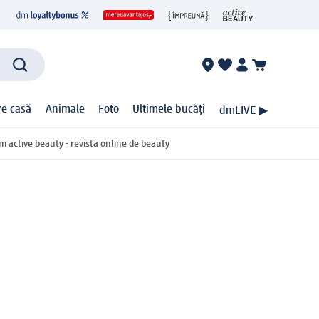
ire casă
Animale
Foto
Ultimele bucăți
dmLIVE ▶
m active beauty - revista online de beauty