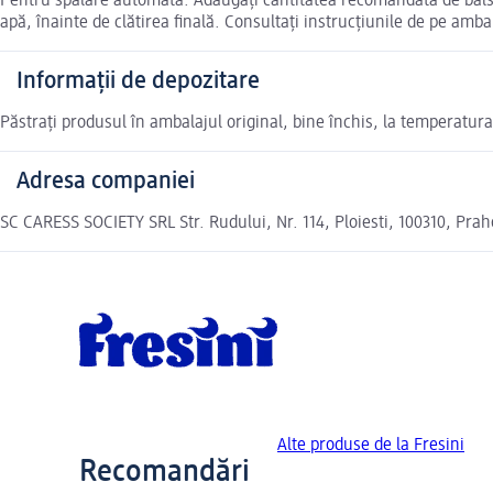
Pentru spălare automată: Adăugați cantitatea recomandată de balsa
apă, înainte de clătirea finală. Consultați instrucțiunile de pe amb
Informații de depozitare
Păstrați produsul în ambalajul original, bine închis, la temperatura
Adresa companiei
SC CARESS SOCIETY SRL Str. Rudului, Nr. 114, Ploiesti, 100310, Pra
Alte produse de la Fresini
Recomandări