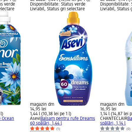
us verde
Disponibilitate: Status verde
Disponibilitate:
electare
Livrabil, Status gri selectare
Livrabil, Status 
magazin dm
magazin dm
14,95 lei
16,95 lei
l)
1,44 l (10,38 lei pe 1 l)
1,14 l (14,87 lei p
e Ocean
Asevi
Balsam pentru rufe Dreams
CHANTECLAIR
Ba
60 spălări, 1,44 l
spălări, 1,14 l
(1)
(0)