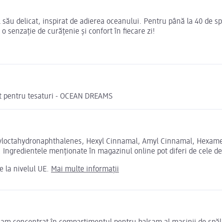
său delicat, inspirat de adierea oceanului. Pentru până la 40 de spă
 o senzație de curățenie și confort în fiecare zi!
t pentru tesaturi - OCEAN DREAMS
tyloctahydronaphthalenes, Hexyl Cinnamal, Amyl Cinnamal, Hexameth
. Ingredientele menționate în magazinul online pot diferi de cele d
e la nivelul UE.
Mai multe informații