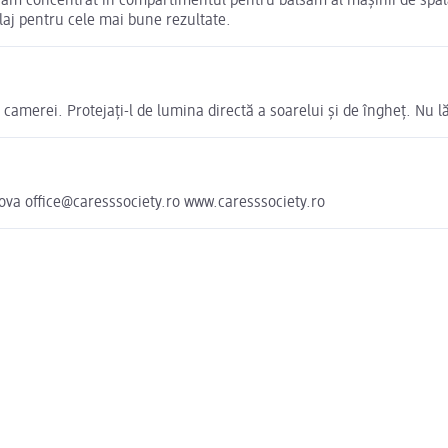
m concentrat în compartimentul pentru balsam al mașinii de spălat
alaj pentru cele mai bune rezultate.
 camerei. Protejați-l de lumina directă a soarelui și de îngheț. Nu l
hova office@caresssociety.ro www.caresssociety.ro