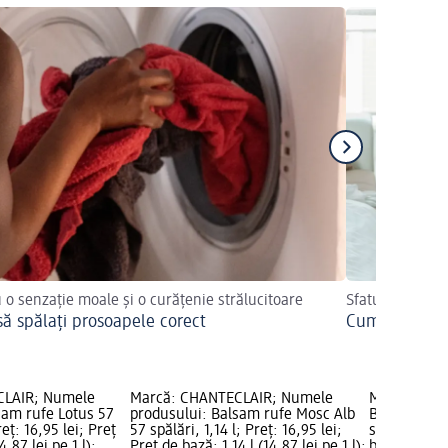
 o senzație moale și o curățenie strălucitoare
Sfaturi practic
ă spălați prosoapele corect
Cum să călcaț
CLAIR; Numele
Marcă: CHANTECLAIR; Numele
Marcă: san
sam rufe Lotus 57
produsului: Balsam rufe Mosc Alb
Balsam de r
reț: 16,95 lei; Preț
57 spălări, 1,14 l; Preț: 16,95 lei;
spălări, 1 l;
4,87 lei pe 1 l);
Preț de bază: 1,14 l (14,87 lei pe 1 l);
bază: 1 l (17