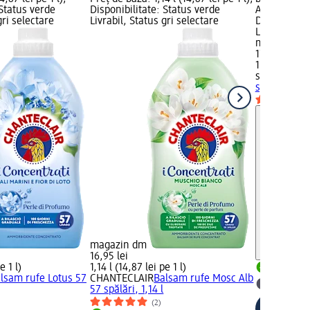
 Status verde
Disponibilitate: Status verde
Avertisment 
gri selectare
Livrabil, Status gri selectare
Disponibilit
Livrabil, St
magazin d
17,95 lei
1 l (17,95 lei
sano
Balsam
spălări, 1 l
magazin dm
16,95 lei
e 1 l)
1,14 l (14,87 lei pe 1 l)
Livrabil
lsam rufe Lotus 57
CHANTECLAIR
Balsam rufe Mosc Alb
selectar
57 spălări, 1,14 l
(2)