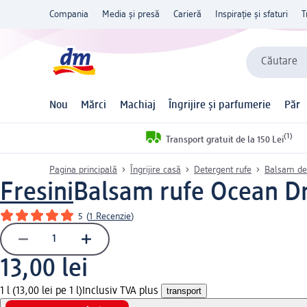
Compania
Media și presă
Carieră
Inspirație și sfaturi
T
Căutare
Nou
Mărci
Machiaj
Îngrijire și parfumerie
Păr
(1)
Transport gratuit de la 150 Lei
Pagina principală
Îngrijire casă
Detergent rufe
Balsam de
Fresini
Balsam rufe Ocean Dre
5
(
1 Recenzie
)
13,00 lei
1 l (13,00 lei pe 1 l)
Inclusiv TVA plus
transport