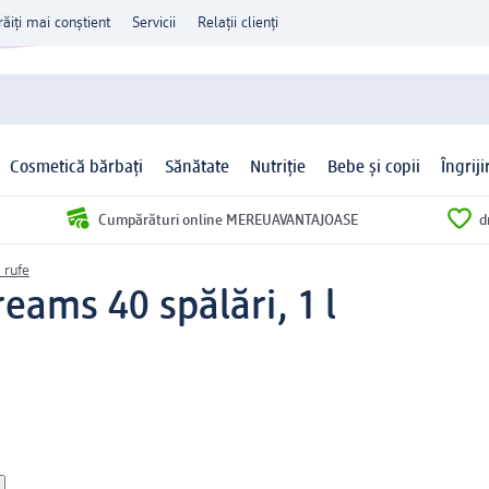
răiți mai conștient
Servicii
Relații clienți
Cosmetică bărbați
Sănătate
Nutriție
Bebe și copii
Îngrij
Cumpărături online MEREUAVANTAJOASE
d
 rufe
ams 40 spălări, 1 l