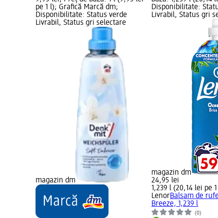
pe 1 l); Grafică Marcă dm;
Disponibilitate: Stat
erde
Disponibilitate: Status verde
Livrabil, Status gri s
tare
Livrabil, Status gri selectare
magazin dm
magazin dm
24,95 lei
1,239 l (20,14 lei pe 1 
Lenor
Balsam de ruf
Breeze, 1,239 l
(0)