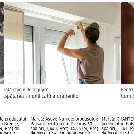
Iată ghidul de îngrijire
Pentru
Spălarea simplificată a draperiilor
Cum s
e produsului:
Marcă: Asevi; Numele produsului:
Marcă: CHANTE
an Breeze,
Balsam pentru rufe Dreams 60
produsului: Bal
ei; Preț de
spălări, 1,44 l; Preț: 14,95 lei; Preț
spălări, 1,14 l; P
i pe 1 l);
de bază: 1,44 l (10,38 lei pe 1 l);
de bază: 1,14 l (1