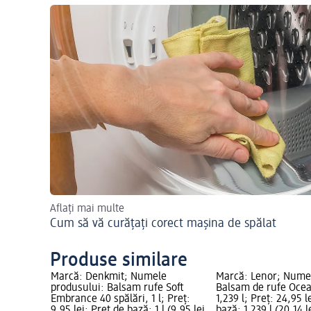
Aflați mai multe
Cum să vă curățați corect mașina de spălat
Produse similare
e
Marcă: Denkmit; Numele
Marcă: Lenor; Numel
ru rufe 40
produsului: Balsam rufe Soft
Balsam de rufe Oce
i; Preț de
Embrance 40 spălări, 1 l; Preț:
1,239 l; Preț: 24,95 l
 Grafică
9,95 lei; Preț de bază: 1 l (9,95 lei
bază: 1,239 l (20,14 le