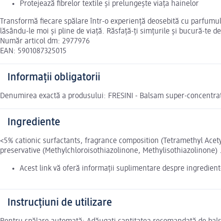
Protejează fibrelor textile și prelungește viața hainelor
Transformă fiecare spălare într-o experiență deosebită cu parfumul 
lăsându-le moi și pline de viață. Răsfață-ți simțurile și bucură-te de
Număr articol dm: 2977976
EAN: 5901087325015
Informații obligatorii
Denumirea exactă a produsului: FRESINI - Balsam super-concentra
Ingrediente
<5% cationic surfactants, fragrance composition (Tetramethyl Ace
preservative (Methylchloroisothiazolinone, Methylisothiazolinone) 
Acest link vă oferă informații suplimentare despre ingredient
Instrucțiuni de utilizare