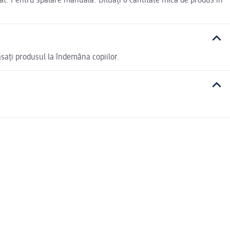
. Pentru spălare manuală: Diluați o cantitate mică de produs în
ăsați produsul la îndemâna copiilor.