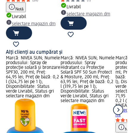
(20)
(1)
Livrabil
Notă
selectare magazin dm
Livrabil
selectare magazin dm
Alți clienți au cumpărat și
Marcă: NIVEA SUN; Numele
Marcă: NIVEA SUN; Numele
Marcă: 
produsului: Spray de
produsului: Spray
produsul
protecție solară și bronzare
Hidratant cu Protecție
protecți
SPF30, 200 ml; Preț:
Solară SPF 50 Sun Protect
ml; Preț:
64,95 lei; Preț de bază: 0,2
& Moisture, 200 ml; Preț:
bază: 0,2
l (324,75 lei pe 1 l);
63,95 lei; Preț de bază: 0,2
l); Dispo
Disponibilitate: Status
l (319,75 lei pe 1 l);
verde Liv
verde Livrabil, Status gri
Disponibilitate: Status
selectar
selectare magazin dm
verde Livrabil, Status gri
71,95 lei
selectare magazin dm
0,2 l (359
NIVEA S
protecți
ml
Notă