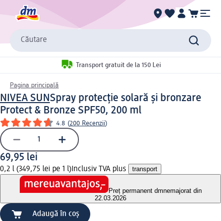
Căutare
Transport gratuit de la 150 Lei
Pagina principală
NIVEA SUN
Spray protecție solară și bronzare
Protect & Bronze SPF50, 200 ml
4.8
(
200 Recenzii
)
69,95 lei
0,2 l (349,75 lei pe 1 l)
Inclusiv TVA plus
transport
Preț permanent dm
nemajorat din
22.03.2026
Adaugă în coș