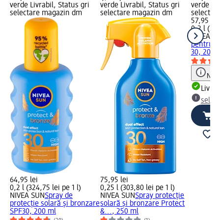
verde Livrabil, Status gri
verde Livrabil, Status gri
verde Liv
selectare magazin dm
selectare magazin dm
selectar
57,95 lei
0,2 l (289
NIVEA S
pentru p
30, 200 
Notă
Livrab
selec
64,95 lei
75,95 lei
0,2 l (324,75 lei pe 1 l)
0,25 l (303,80 lei pe 1 l)
NIVEA SUN
Spray de
NIVEA SUN
Spray protecție
protecție solară și bronzare
solară și bronzare Protect
SPF30, 200 ml
&..., 250 ml