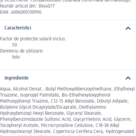
și Octocrilenă. Compatibilitate cutanată confirmată dermatologic.
Număr articol dm: 3044077
EAN: 4006000130996
Caracteristici
Factor de protecție solară inclus:
50
Domeniu de utilizare:
telo
Ingrediente
Aqua, Alcohol Denat., Butyl Methoxydibenzoylmethane, Ethylhexyl
Triazone, Isopropyl Palmitate, Bis-Ethylhexyloxyphenol
Methoxyphenyl Triazine, C12-15 Alkyl Benzoate, Dibutyl Adipate,
Butylene Glycol Dicaprylate/Dicaprate, Diethylamino
Hydroxybenzoyl Hexyl Benzoate, Glyceryl Stearate,
Phenylbenzimidazole Sulfonic Acid, Glycyrrhetinic Acid, Glycerin,
Tocopheryl Acetate, Microcrystalline Cellulose, C18-38 Alkyl
Hydroxystearoyl Stearate, Copernicia Cerifera Cera, Hydrogenated