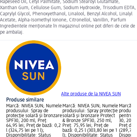
Rapeseed Oil, Cetyl Palmitate, Sodium Stearoyl Glutamate,
Xanthan Gum, Cellulose Gum, Sodium Hydroxide, Trisodium EDTA,
Caprylyl Glycol, Phenoxyethanol, Linalool, Benzyl Alcohol, Linalyl
Acetate, Alpha-Isomethyl Ionone, Citronellol, Vanillin, Parfum
Ingredientele menționate în magazinul online pot diferi de cele de
pe ambalaj.
Alte produse de la NIVEA SUN
Produse similare
Marcă: NIVEA SUN; Numele
Marcă: NIVEA SUN; Numele
Marcă: 
produsului: Spray de
produsului: Spray protecție
produsul
protecție solară și bronzare
solară și bronzare Protect
pentru p
SPF30, 200 ml; Preț:
& Bronze SPF30, 250 ml;
30, 200 m
64,95 lei; Preț de bază: 0,2
Preț: 75,95 lei; Preț de
Preț de b
l (324,75 lei pe 1 l);
bază: 0,25 l (303,80 lei pe 1
(289,75 le
Disponibilitate: Status
l); Disponibilitate: Status
Disponibi