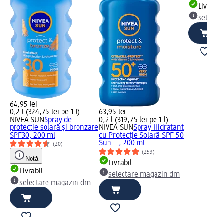
Livrab
selec
64,95 lei
0,2 l (324,75 lei pe 1 l)
63,95 lei
NIVEA SUN
Spray de
0,2 l (319,75 lei pe 1 l)
protecție solară și bronzare
NIVEA SUN
Spray Hidratant
SPF30, 200 ml
cu Protecție Solară SPF 50
Sun..., 200 ml
(20)
(253)
Notă
Livrabil
Livrabil
selectare magazin dm
selectare magazin dm