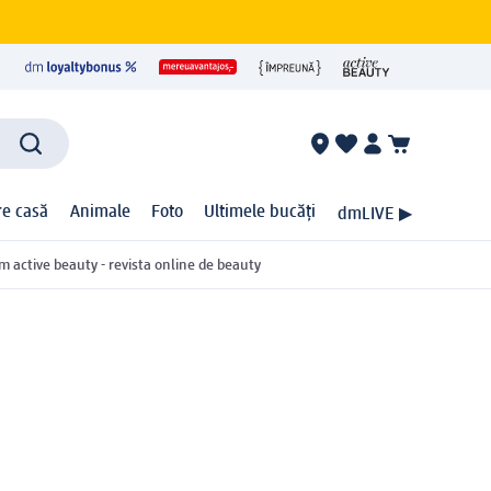
ire casă
Animale
Foto
Ultimele bucăți
dmLIVE ▶
m active beauty - revista online de beauty