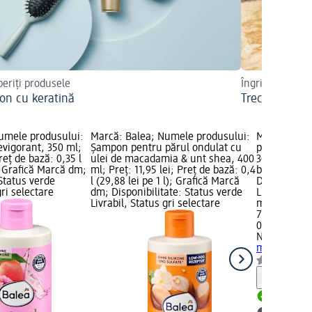
eriți produsele
Îngrijire pentr
n cu keratină
Trecerea la c
umele produsului:
Marcă: Balea; Numele produsului:
Marcă: NIFE
evigorant, 350 ml;
Șampon pentru părul ondulat cu
produsului:
Preț de bază: 0,35 l
ulei de macadamia & unt shea, 400
300 ml; Preț
); Grafică Marcă dm;
ml; Preț: 11,95 lei; Preț de bază: 0,4
bază: 0,3 l (
 Status verde
l (29,88 lei pe 1 l); Grafică Marcă
Disponibilit
gri selectare
dm; Disponibilitate: Status verde
Livrabil, St
Livrabil, Status gri selectare
magazin d
70,95 lei
0,3 l (236,50
NIFEISHI
Șam
ml
Notă
Livrabil