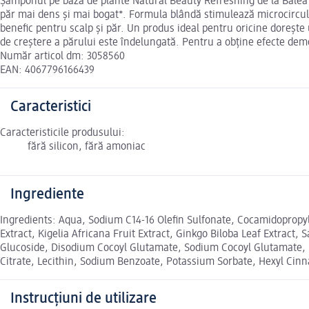
Șamponul pe bază de plante Natural Beauty Refreshing de la Balea tr
păr mai dens și mai bogat*. Formula blândă stimulează microcirculaț
benefic pentru scalp și păr. Un produs ideal pentru oricine dorește u
de creștere a părului este îndelungată. Pentru a obține efecte demo
Număr articol dm: 3058560
EAN: 4067796166439
Caracteristici
Caracteristicile produsului:
fără silicon, fără amoniac
Ingrediente
Ingredients: Aqua, Sodium C14-16 Olefin Sulfonate, Cocamidopropyl B
Extract, Kigelia Africana Fruit Extract, Ginkgo Biloba Leaf Extract
Glucoside, Disodium Cocoyl Glutamate, Sodium Cocoyl Glutamate, 
Citrate, Lecithin, Sodium Benzoate, Potassium Sorbate, Hexyl Cinna
Instrucțiuni de utilizare