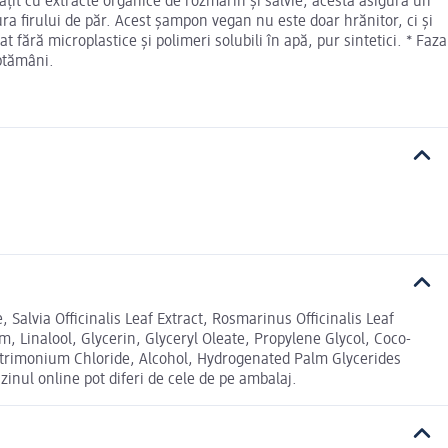
țit cu extracte organice de rozmarin și salvie, acesta asigură un
ra firului de păr. Acest șampon vegan nu este doar hrănitor, ci și
fără microplastice și polimeri solubili în apă, pur sintetici. * Faza
ăptămâni.
Salvia Officinalis Leaf Extract, Rosmarinus Officinalis Leaf
, Linalool, Glycerin, Glyceryl Oleate, Propylene Glycol, Coco-
trimonium Chloride, Alcohol, Hydrogenated Palm Glycerides
inul online pot diferi de cele de pe ambalaj.