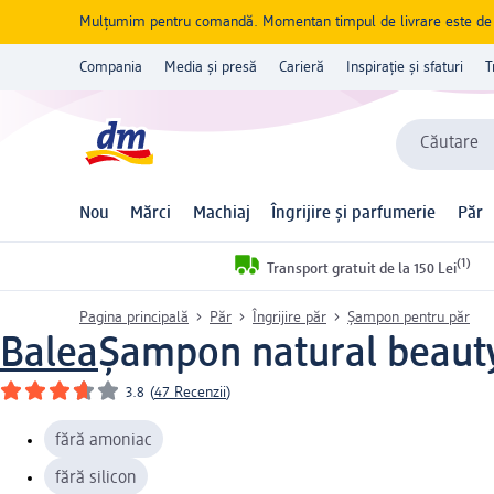
Mulțumim pentru comandă. Momentan timpul de livrare este de 5 
Compania
Media și presă
Carieră
Inspirație și sfaturi
T
Căutare
Nou
Mărci
Machiaj
Îngrijire și parfumerie
Păr
(1)
Transport gratuit de la 150 Lei
Pagina principală
Păr
Îngrijire păr
Șampon pentru păr
Balea
Șampon natural beauty
3.8
(
47 Recenzii
)
fără amoniac
fără silicon