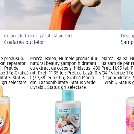
Cu aceste trucuri părul stă perfect
Descop
Coafarea buclelor
Șampo
e produsului:
Marcă: Balea; Numele produsului:
Marcă: Balea; N
on reparator,
natural beauty șampon hidratant
Balsam de păr r
i; Preț de
cu extract de cocos și hibiscus, 400
Preț: 11,95 lei; 
 pe 1 l); Grafică
ml; Preț: 11,95 lei; Preț de bază: 0,4
(34,14 lei pe 1 l
itate: Status
l (29,88 lei pe 1 l); Grafică Marcă
Disponibilitate:
s gri selectare
dm; Disponibilitate: Status verde
Livrabil, Status 
Livrabil, Status gri selectare