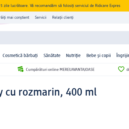
zile lucrătoare. Vă recomandăm să folosiți serviciul de Ridicare Expres
răiți mai conștient
Servicii
Relații clienți
Cosmetică bărbați
Sănătate
Nutriție
Bebe și copii
Îngrij
Cumpărături online MEREUAVANTAJOASE
d
 cu rozmarin, 400 ml