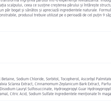
ansformă îngrijirea părului într-o experiență revitalizantă. Îmbogă
ia scalpului, ceea ce susține creșterea părului și întărește structu
n păr bogat și sănătos și apreciază ingredientele naturale. Formulat 
nstrabile, produsul trebuie utilizat pe o perioadă de cel puțin 9 s
etaine, Sodium Chloride, Sorbitol, Tocopherol, Ascorbyl Palmitate, 
, Salvia Sclarea Extract, Cinnamomum Zeylanicum Bark Extract, Parfum
Disodium Lauryl Sulfosuccinate, Hydroxypropyl Guar Hydroxypropyl
mal, Citric Acid, Sodium Sulfate Ingredientele menționate în magaz