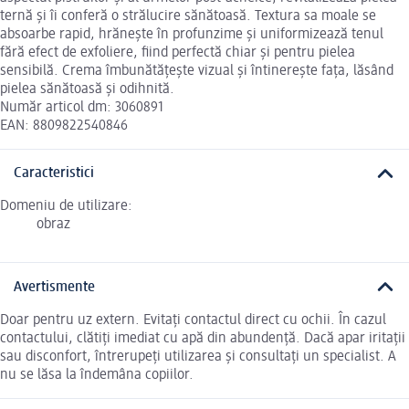
ternă și îi conferă o strălucire sănătoasă. Textura sa moale se
absoarbe rapid, hrănește în profunzime și uniformizează tenul
fără efect de exfoliere, fiind perfectă chiar și pentru pielea
sensibilă. Crema îmbunătățește vizual și întinerește fața, lăsând
pielea sănătoasă și odihnită.
Număr articol dm: 3060891
EAN: 8809822540846
Caracteristici
Domeniu de utilizare:
obraz
Avertismente
Doar pentru uz extern. Evitați contactul direct cu ochii. În cazul
contactului, clătiți imediat cu apă din abundență. Dacă apar iritații
sau disconfort, întrerupeți utilizarea și consultați un specialist. A
nu se lăsa la îndemâna copiilor.