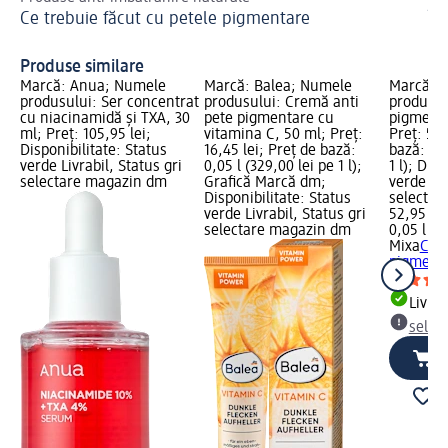
Ce trebuie făcut cu petele pigmentare
În
Produse similare
Marcă: Anua; Numele
Marcă: Balea; Numele
Marcă: 
produsului: Ser concentrat
produsului: Cremă anti
produsul
cu niacinamidă și TXA, 30
pete pigmentare cu
pigmenta
ml; Preț: 105,95 lei;
vitamina C, 50 ml; Preț:
Preț: 52,
Disponibilitate: Status
16,45 lei; Preț de bază:
bază: 0,0
verde Livrabil, Status gri
0,05 l (329,00 lei pe 1 l);
1 l); Dis
selectare magazin dm
Grafică Marcă dm;
verde Liv
Disponibilitate: Status
selectar
verde Livrabil, Status gri
52,95 lei
selectare magazin dm
0,05 l (1.
Mixa
Cre
pigmenta
Livrab
selec