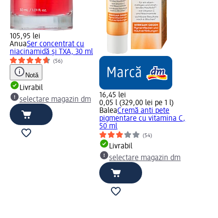
105,95 lei
Anua
Ser concentrat cu
niacinamidă și TXA, 30 ml
(56)
Notă
Livrabil
16,45 lei
selectare magazin dm
0,05 l (329,00 lei pe 1 l)
Balea
Cremă anti pete
pigmentare cu vitamina C,
50 ml
(54)
Livrabil
selectare magazin dm