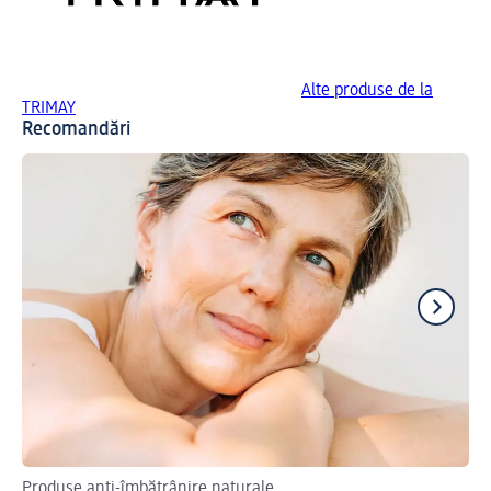
Alte produse de la
TRIMAY
Recomandări
Produse anti-îmbătrânire naturale
Mai