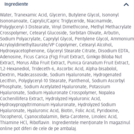
Ingrediente
Water, Tranexamic Acid, Glycerin, Butylene Glycol, Isononyl
Isononanoate, Caprylic/Capric Triglyceride, Niacinamide,
Polyglyceryl-3 Distearate, Vinyl Dimethicone, Methyl Methacrylate
Crosspolymer, Cetearyl Glucoside, Sorbitan Olivate, Arbutin,
Sodium Polyacrylate, Caprylyl Glycol, Pentylene Glycol, Ammonium
Acryloyldimethyltaurate/VP Copolymer, Cetearyl Alcohol,
Hydroxyacetophenone, Glyceryl Stearate Citrate, Disodium EDTA,
Adenosine, Ficus Carica (Fig) Fruit Extract, Ginkgo Biloba Nut
Extract, Morus Alba Fruit Extract, Punica Granatum Fruit Extract,
1,2-Hexanediol, Trideceth-6, Ascorbic Acid, Alpha-bisabolol,
Dextrin, Madecassoside, Sodium Hyaluronate, Hydrogenated
Lecithin, Polyglyceryl-10 Stearate, Panthenol, Sodium Ascorbyl
Phosphate, Sodium Acetylated Hyaluronate, Potassium
Hyaluronate, Sodium Hyaluronate Crosspolymer, Nopalea
Cochenillifera Extract, Hydrolyzed Hyaluronic Acid,
Hydroxypropyltrimonium Hyaluronate, Hydrolyzed Sodium
Hyaluronate, Hyaluronic Acid, Biotin, Folic Acid, Pyridoxine,
Tocopherol, Cyanocobalamin, Beta-Carotene, Linoleic Acid,
Thiamine HCl, Riboflavin. Ingredientele menționate în magazinul
online pot diferi de cele de pe ambalaj.