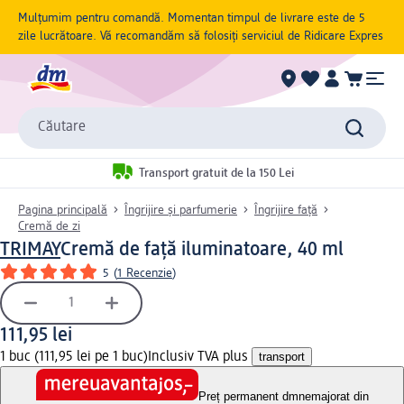
Mulțumim pentru comandă. Momentan timpul de livrare este de 5
zile lucrătoare. Vă recomandăm să folosiți serviciul de Ridicare Expres
Căutare
Transport gratuit de la 150 Lei
Pagina principală
Îngrijire și parfumerie
Îngrijire față
Cremă de zi
TRIMAY
Cremă de față iluminatoare, 40 ml
5
(
1 Recenzie
)
111,95 lei
1 buc (111,95 lei pe 1 buc)
Inclusiv TVA plus
transport
Preț permanent dm
nemajorat din