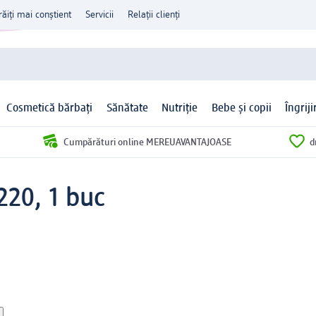
răiți mai conștient
Servicii
Relații clienți
Cosmetică bărbați
Sănătate
Nutriție
Bebe și copii
Îngrij
Cumpărături online MEREUAVANTAJOASE
d
220, 1 buc