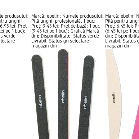
e produsului:
Marcă: ebelin; Numele produsului:
Marcă: ebelin; 
ntru unghii
Pilă unghii profesională, 1 buc;
Pilă pentru unghi
6,95 lei; Preț
Preț: 9,45 lei; Preț de bază: 1 buc
Preț: 6,45 lei; P
lei pe 1 buc);
(9,45 lei pe 1 buc); Grafică Marcă
(6,45 lei pe 1 b
us verde
dm; Disponibilitate: Status verde
dm; Disponibilit
electare
Livrabil, Status gri selectare
Livrabil, Status 
magazin dm
magazin dm