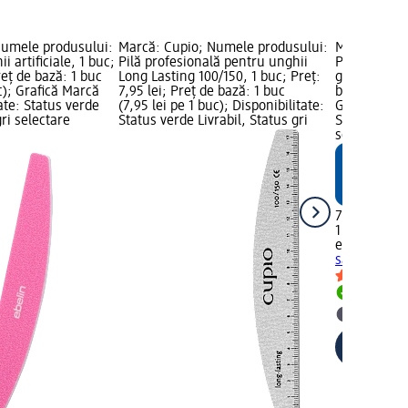
Numele produsului:
Marcă: Cupio; Numele produsului:
Marcă: ebel
i artiﬁciale, 1 buc;
Pilă profesională pentru unghii
Pilă pentru 
reț de bază: 1 buc
Long Lasting 100/150, 1 buc; Preț:
gel, 1 buc; P
uc); Grafică Marcă
7,95 lei; Preț de bază: 1 buc
bază: 1 buc 
ate: Status verde
(7,95 lei pe 1 buc); Disponibilitate:
Grafică Mar
gri selectare
Status verde Livrabil, Status gri
Status verde
selectare 
7,95 lei
1 buc (7,95 
ebelin
Pilă p
sau cu gel, 
Livrabil
selectar