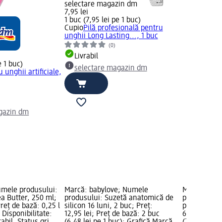
selectare magazin dm
7,95 lei
1 buc (7,95 lei pe 1 buc)
Cupio
Pilă profesională pentru
unghii Long Lasting..., 1 buc
(0)
Livrabil
e 1 buc)
selectare magazin dm
u unghii artiﬁciale,
)
gazin dm
umele produsului:
Marcă: babylove; Numele
Marcă: Umb
a Butter, 250 ml;
produsului: Suzetă anatomică de
produsului:
Preț de bază: 0,25 l
silicon 16 luni, 2 buc; Preț:
pentru bucle
; Disponibilitate:
12,95 lei; Preț de bază: 2 buc
64,95 lei; P