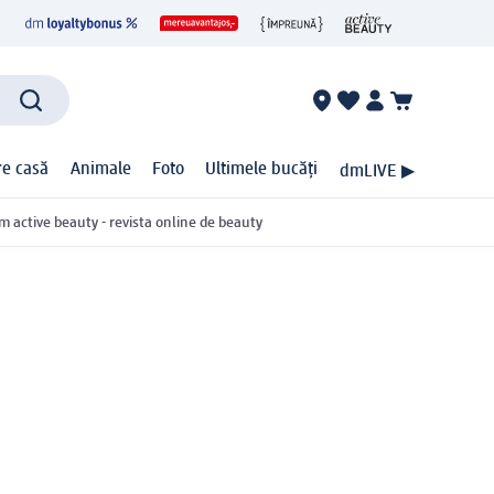
ire casă
Animale
Foto
Ultimele bucăți
dmLIVE ▶
m active beauty - revista online de beauty