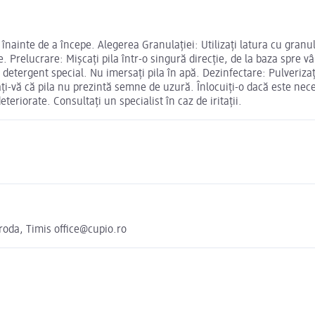
 înainte de a începe. Alegerea Granulației: Utilizați latura cu gran
e. Prelucrare: Mișcați pila într-o singură direcție, de la baza spre 
 detergent special. Nu imersați pila în apă. Dezinfectare: Pulverizaț
rați-vă că pila nu prezintă semne de uzură. Înlocuiți-o dacă este nece
teriorate. Consultați un specialist în caz de iritații.
roda, Timis office@cupio.ro