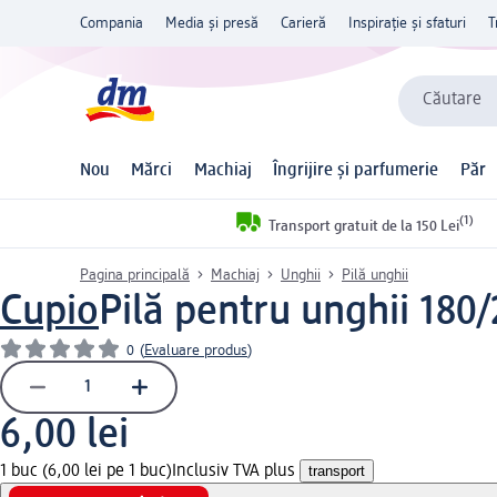
Compania
Media și presă
Carieră
Inspirație și sfaturi
T
Căutare
Nou
Mărci
Machiaj
Îngrijire și parfumerie
Păr
(1)
Transport gratuit de la 150 Lei
Pagina principală
Machiaj
Unghii
Pilă unghii
Cupio
Pilă pentru unghii 180/
0
(
Evaluare produs
)
6,00 lei
1 buc (6,00 lei pe 1 buc)
Inclusiv TVA plus
transport