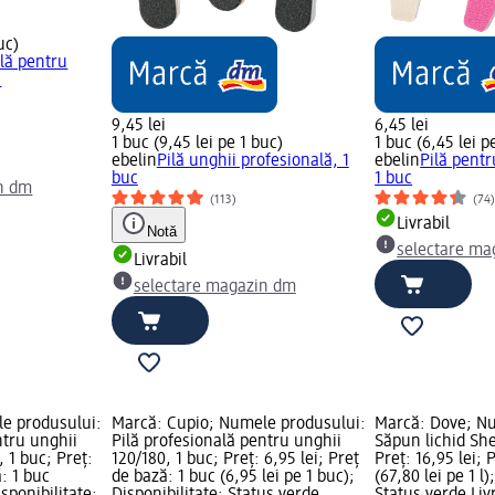
uc)
ală pentru
c
9,45 lei
6,45 lei
1 buc (9,45 lei pe 1 buc)
1 buc (6,45 lei p
ebelin
Pilă unghii profesională, 1
ebelin
Pilă pentr
buc
1 buc
n dm
(113)
(74
Livrabil
Notă
selectare ma
Livrabil
selectare magazin dm
e produsului:
Marcă: Cupio; Numele produsului:
Marcă: Dove; N
ntru unghii
Pilă profesională pentru unghii
Săpun lichid She
 1 buc; Preț:
120/180, 1 buc; Preț: 6,95 lei; Preț
Preț: 16,95 lei; 
ă: 1 buc
de bază: 1 buc (6,95 lei pe 1 buc);
(67,80 lei pe 1 l)