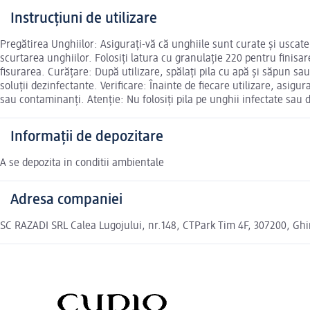
Instrucțiuni de utilizare
Pregătirea Unghiilor: Asigurați-vă că unghiile sunt curate și uscate
scurtarea unghiilor. Folosiți latura cu granulație 220 pentru finisar
fisurarea. Curățare: După utilizare, spălați pila cu apă și săpun sau
soluții dezinfectante. Verificare: Înainte de fiecare utilizare, asigu
sau contaminanți. Atenție: Nu folosiți pila pe unghii infectate sau de
Informații de depozitare
A se depozita in conditii ambientale
Adresa companiei
SC RAZADI SRL Calea Lugojului, nr.148, CTPark Tim 4F, 307200, Ghi