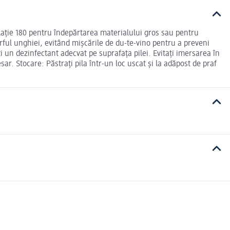
ulație 180 pentru îndepărtarea materialului gros sau pentru
vârful unghiei, evitând mișcările de du-te-vino pentru a preveni
i un dezinfectant adecvat pe suprafața pilei. Evitați imersarea în
sar. Stocare: Păstrați pila într-un loc uscat și la adăpost de praf