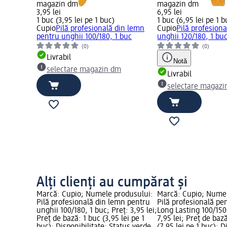
magazin dm
magazin dm
3,95 lei
6,95 lei
1 buc (3,95 lei pe 1 buc)
1 buc (6,95 lei pe 1 b
Cupio
Pilă profesională din lemn
Cupio
Pilă profesion
pentru unghii 100/180, 1 buc
unghii 120/180, 1 bu
(0)
(0)
Livrabil
Notă
selectare magazin dm
Livrabil
selectare magazi
Alți clienți au cumpărat și
Marcă: Cupio; Numele produsului:
Marcă: Cupio; Numel
Pilă profesională din lemn pentru
Pilă profesională pe
unghii 100/180, 1 buc; Preț: 3,95 lei;
Long Lasting 100/150,
Preț de bază: 1 buc (3,95 lei pe 1
7,95 lei; Preț de baz