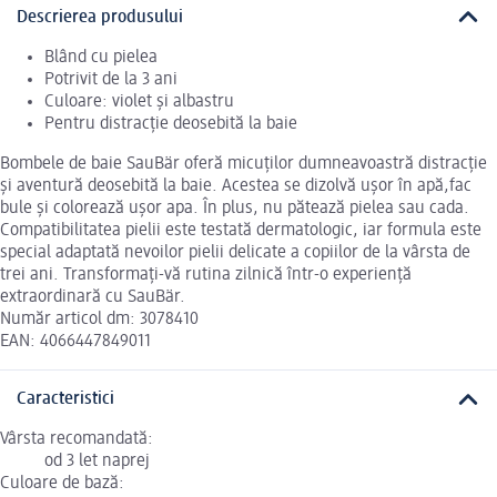
Descrierea produsului
Blând cu pielea
Potrivit de la 3 ani
Culoare: violet și albastru
Pentru distracție deosebită la baie
Bombele de baie SauBär oferă micuților dumneavoastră distracție
și aventură deosebită la baie. Acestea se dizolvă ușor în apă,fac
bule și colorează ușor apa. În plus, nu pătează pielea sau cada.
Compatibilitatea pielii este testată dermatologic, iar formula este
special adaptată nevoilor pielii delicate a copiilor de la vârsta de
trei ani. Transformați-vă rutina zilnică într-o experiență
extraordinară cu SauBär.
Număr articol dm: 3078410
EAN: 4066447849011
Caracteristici
Vârsta recomandată:
od 3 let naprej
Culoare de bază: