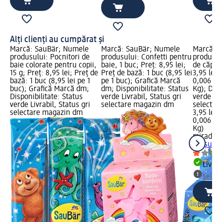
Alți clienți au cumpărat și
Marcă: SauBär; Numele
Marcă: SauBär; Numele
Marcă: 
produsului: Pocnitori de
produsului: Confetti pentru
produsul
baie colorate pentru copii,
baie, 1 buc; Preț: 8,95 lei;
de căpșun
15 g; Preț: 8,95 lei; Preț de
Preț de bază: 1 buc (8,95 lei
3,95 lei;
bază: 1 buc (8,95 lei pe 1
pe 1 buc); Grafică Marcă
0,006 Kg 
buc); Grafică Marcă dm;
dm; Disponibilitate: Status
Kg); Disp
Disponibilitate: Status
verde Livrabil, Status gri
verde Liv
verde Livrabil, Status gri
selectare magazin dm
selectar
selectare magazin dm
3,95 lei
0,006 Kg 
Kg)
miraden
căpșuni,
Livrab
selec