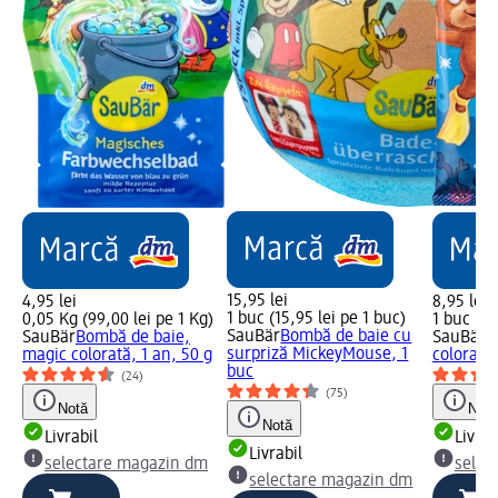
15,95 lei
4,95 lei
8,95 lei
1 buc (15,95 lei pe 1 buc)
0,05 Kg (99,00 lei pe 1 Kg)
1 buc (8,
SauBär
Bombă de baie cu
SauBär
Bombă de baie,
SauBär
P
surpriză MickeyMouse, 1
magic colorată, 1 an, 50 g
colorate 
buc
(24)
(75)
Notă
Notă
Notă
Livrabil
Livrab
Livrabil
selectare magazin dm
selec
selectare magazin dm