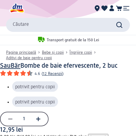
Căutare
Transport gratuit de la 150 Lei
Pagina principală
Bebe și copii
Îngrijire copii
Aditivi de baie pentru copii
SauBär
Bombe de baie efervescente, 2 buc
4.6
(
12 Recenzii
)
potrivit pentru copii
potrivit pentru copii
12,95 lei