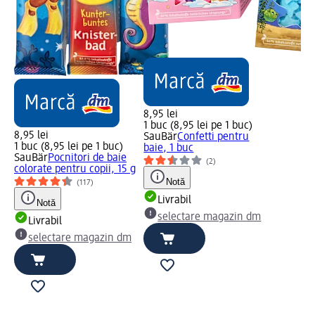
8,95 lei
1 buc (8,95 lei pe 1 buc)
8,95 lei
SauBär
Confetti pentru
1 buc (8,95 lei pe 1 buc)
baie, 1 buc
SauBär
Pocnitori de baie
(2)
colorate pentru copii, 15 g
Notă
(117)
Livrabil
Notă
selectare magazin dm
Livrabil
selectare magazin dm