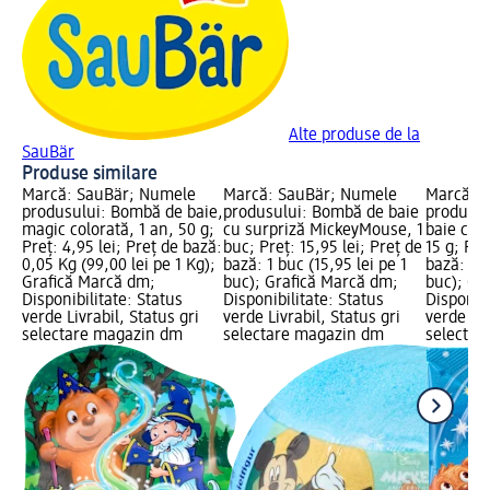
Alte produse de la
SauBär
Produse similare
Marcă: SauBär; Numele
Marcă: SauBär; Numele
Marcă: 
produsului: Bombă de baie,
produsului: Bombă de baie
produsul
magic colorată, 1 an, 50 g;
cu surpriză MickeyMouse, 1
baie colo
Preț: 4,95 lei; Preț de bază:
buc; Preț: 15,95 lei; Preț de
15 g; Pre
0,05 Kg (99,00 lei pe 1 Kg);
bază: 1 buc (15,95 lei pe 1
bază: 1 b
Grafică Marcă dm;
buc); Grafică Marcă dm;
buc); Gr
Disponibilitate: Status
Disponibilitate: Status
Disponibi
verde Livrabil, Status gri
verde Livrabil, Status gri
verde Liv
selectare magazin dm
selectare magazin dm
selectar