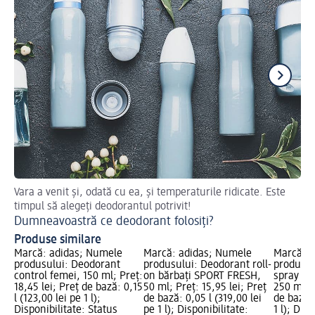
Vara a venit și, odată cu ea, și temperaturile ridicate. Este
De
timpul să alegeți deodorantul potrivit!
De
Dumneavoastră ce deodorant folosiți?
Produse similare
Marcă: adidas; Numele
Marcă: adidas; Numele
Marcă: a
produsului: Deodorant
produsului: Deodorant roll-
produsul
control femei, 150 ml; Preț:
on bărbați SPORT FRESH,
spray IN
18,45 lei; Preț de bază: 0,15
50 ml; Preț: 15,95 lei; Preț
250 ml; P
l (123,00 lei pe 1 l);
de bază: 0,05 l (319,00 lei
de bază: 
Disponibilitate: Status
pe 1 l); Disponibilitate:
1 l); Dis