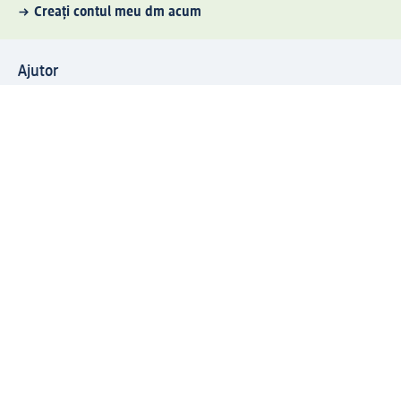
Creați contul meu dm acum
Ajutor
Avantaje și Servicii
Relații clienți
Livrare și transport
Returnare și schimb
Compania dm
Compania
Responsabilitate
Carieră
Presă
Structura corporativă
Universul produselor dm
Lumea dm