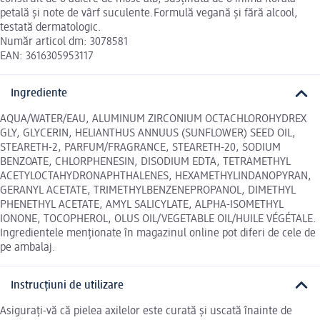
petală și note de vârf suculente.Formulă vegană și fără alcool,
testată dermatologic.
Număr articol dm: 3078581
EAN: 3616305953117
Ingrediente
AQUA/WATER/EAU, ALUMINUM ZIRCONIUM OCTACHLOROHYDREX
GLY, GLYCERIN, HELIANTHUS ANNUUS (SUNFLOWER) SEED OIL,
STEARETH-2, PARFUM/FRAGRANCE, STEARETH-20, SODIUM
BENZOATE, CHLORPHENESIN, DISODIUM EDTA, TETRAMETHYL
ACETYLOCTAHYDRONAPHTHALENES, HEXAMETHYLINDANOPYRAN,
GERANYL ACETATE, TRIMETHYLBENZENEPROPANOL, DIMETHYL
PHENETHYL ACETATE, AMYL SALICYLATE, ALPHA-ISOMETHYL
IONONE, TOCOPHEROL, OLUS OIL/VEGETABLE OIL/HUILE VÉGÉTALE.
Ingredientele menționate în magazinul online pot diferi de cele de
pe ambalaj.
Instrucțiuni de utilizare
Asigurați-vă că pielea axilelor este curată și uscată înainte de