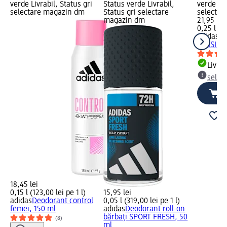
verde Livrabil, Status gri
Status verde Livrabil,
verde Liv
selectare magazin dm
Status gri selectare
selectar
magazin dm
21,95 lei
0,25 l (87
adidas
De
INVISIBL
Livrab
selec
18,45 lei
0,15 l (123,00 lei pe 1 l)
15,95 lei
adidas
Deodorant control
0,05 l (319,00 lei pe 1 l)
femei, 150 ml
adidas
Deodorant roll-on
bărbați SPORT FRESH, 50
(8)
ml