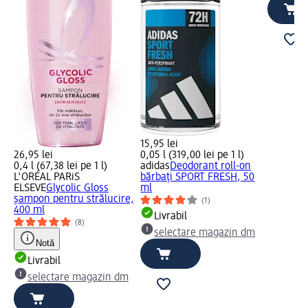
15,95 lei
26,95 lei
0,05 l (319,00 lei pe 1 l)
0,4 l (67,38 lei pe 1 l)
adidas
Deodorant roll-on
L'ORÉAL PARiS
bărbați SPORT FRESH, 50
ELSEVE
Glycolic Gloss
ml
șampon pentru strălucire,
(1)
400 ml
Livrabil
(8)
selectare magazin dm
Notă
Livrabil
selectare magazin dm