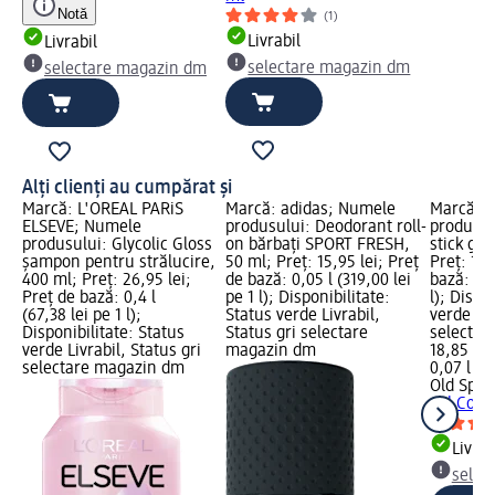
Notă
(1)
Livrabil
Livrabil
selectare magazin dm
selectare magazin dm
Alți clienți au cumpărat și
Marcă: L'ORÉAL PARiS
Marcă: adidas; Numele
Marcă: O
ELSEVE; Numele
produsului: Deodorant roll-
produsul
produsului: Glycolic Gloss
on bărbați SPORT FRESH,
stick gel
șampon pentru strălucire,
50 ml; Preț: 15,95 lei; Preț
Preț: 18,
400 ml; Preț: 26,95 lei;
de bază: 0,05 l (319,00 lei
bază: 0,0
Preț de bază: 0,4 l
pe 1 l); Disponibilitate:
l); Dispo
(67,38 lei pe 1 l);
Status verde Livrabil,
verde Liv
Disponibilitate: Status
Status gri selectare
selectar
verde Livrabil, Status gri
magazin dm
18,85 lei
selectare magazin dm
0,07 l (26
Old Spic
gel Cold 
Livrab
selec