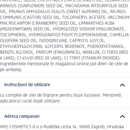
PALMITATE, SILICA, COCOS NUCIFERA (COCONUT) OIL, HELIANTHUS
ANNUUS (SUNFLOWER) SEED OIL, MACADAMIA INTEGRIFOLIA SEED
OIL, PRUNUS AMYGDALUS DULCIS (SWEET ALMOND) OIL, RICINUS
COMMUNIS (CASTOR) SEED OIL, TOCOPHERYL ACETATE, VACCINIUM
MACROCARPON (CRANBERRY) SEED OIL, LIMNANTHES ALBA
(MEADOWFOAM) SEED OIL, HYDROLYZED SODIUM HYALURONATE,
TOCOPHEROL, HYDROGENATED POLYCYCLOPENTADIENE, CAMELLIA
OLEIFERA SEED OIL, ISODODECANE, CAPRYLYL GLYCOL,
ETHYLHEXYLGLYCERIN, GLYCERYL BEHENATE, PHENOXYETHANOL,
BENZYL ALCOHOL, PARFUM (FRAGRANCE), VANILLIN, CI 15850 (RED
6 LAKE), CI 45410 (RED 28 LAKE), CI 77891 (TITANIUM DIOXIDE).
Ingredientele menționate în magazinul online pot diferi de cele de
pe ambalaj.
Instrucțiuni de utilizare
cu complex de ulei de îngrijire pentru buze lucioase. Mențineți
aplicatorul curat după utilizare.
Adresa companiei
VM2 COSMETICS d.o.o Rudeška cesta 14, 10000 Zagreb, Hrvatska