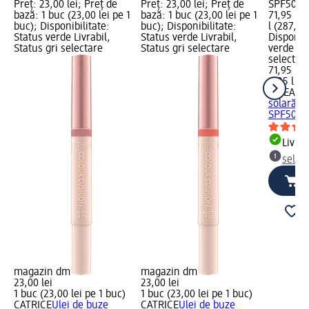
Preț: 23,00 lei; Preț de
Preț: 23,00 lei; Preț de
SPF50+, 
bază: 1 buc (23,00 lei pe 1
bază: 1 buc (23,00 lei pe 1
71,95 lei
buc); Disponibilitate:
buc); Disponibilitate:
l (287,80 
Status verde Livrabil,
Status verde Livrabil,
Disponibi
Status gri selectare
Status gri selectare
verde Liv
selectar
71,95 lei
0,25 l (28
NIVEA S
solară P
SPF50+, 
Livrab
selec
magazin dm
magazin dm
23,00 lei
23,00 lei
1 buc (23,00 lei pe 1 buc)
1 buc (23,00 lei pe 1 buc)
CATRICE
Ulei de buze
CATRICE
Ulei de buze