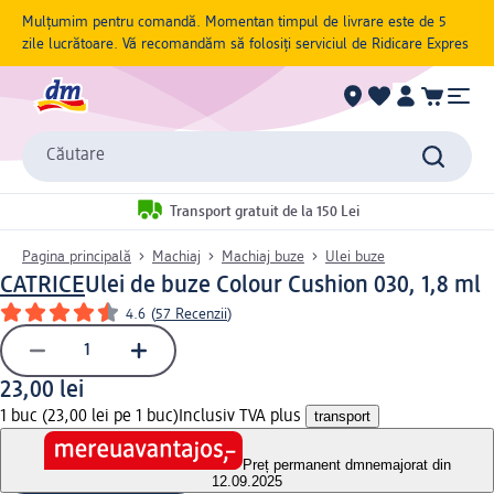
Mulțumim pentru comandă. Momentan timpul de livrare este de 5
zile lucrătoare. Vă recomandăm să folosiți serviciul de Ridicare Expres
Căutare
Transport gratuit de la 150 Lei
Pagina principală
Machiaj
Machiaj buze
Ulei buze
CATRICE
Ulei de buze Colour Cushion 030, 1,8 ml
4.6
(
57 Recenzii
)
23,00 lei
1 buc (23,00 lei pe 1 buc)
Inclusiv TVA plus
transport
Preț permanent dm
nemajorat din
12.09.2025