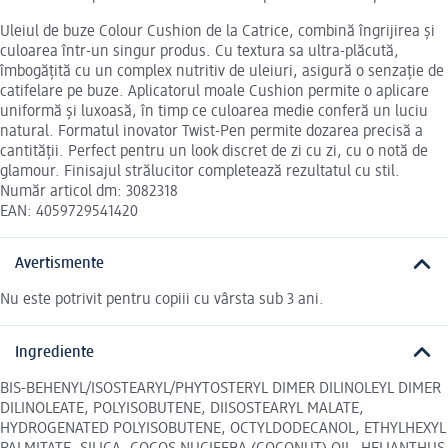
Uleiul de buze Colour Cushion de la Catrice, combină îngrijirea și
culoarea într-un singur produs. Cu textura sa ultra-plăcută,
îmbogățită cu un complex nutritiv de uleiuri, asigură o senzație de
catifelare pe buze. Aplicatorul moale Cushion permite o aplicare
uniformă și luxoasă, în timp ce culoarea medie conferă un luciu
natural. Formatul inovator Twist-Pen permite dozarea precisă a
cantității. Perfect pentru un look discret de zi cu zi, cu o notă de
glamour. Finisajul strălucitor completează rezultatul cu stil.
Număr articol dm: 3082318
EAN: 4059729541420
Avertismente
Nu este potrivit pentru copiii cu vârsta sub 3 ani.
Ingrediente
BIS-BEHENYL/ISOSTEARYL/PHYTOSTERYL DIMER DILINOLEYL DIMER
DILINOLEATE, POLYISOBUTENE, DIISOSTEARYL MALATE,
HYDROGENATED POLYISOBUTENE, OCTYLDODECANOL, ETHYLHEXYL