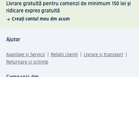
Livrare gratuită pentru comenzi de minimum 150 lei și
ridicare expres gratuită
Creați contul meu dm acum
Ajutor
Avantaje și Servicii
Relații clienți
Livrare și transport
Returnare și schimb
Compania dm
Compania
Responsabilitate
Carieră
Presă
Structura corporativă
Universul produselor dm
Lumea dm