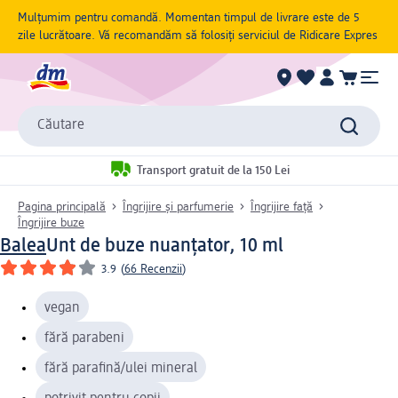
Mulțumim pentru comandă. Momentan timpul de livrare este de 5
zile lucrătoare. Vă recomandăm să folosiți serviciul de Ridicare Expres
Căutare
Transport gratuit de la 150 Lei
Pagina principală
Îngrijire și parfumerie
Îngrijire față
Îngrijire buze
Balea
Unt de buze nuanțator, 10 ml
3.9
(
66 Recenzii
)
vegan
fără parabeni
fără parafină/ulei mineral