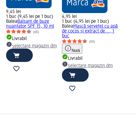
9,45 lei
1 buc (9,45 lei pe 1 buc)
4,95 lei
Balea
Balsam de buze
1 buc (4,95 lei pe 1 buc)
nuanțator SPF 15, 10 ml
Balea
Mască șervețel cu apă
de cocos și extract de..., 1
(65)
buc
Livrabil
(59)
selectare magazin dm
Notă
Livrabil
selectare magazin dm