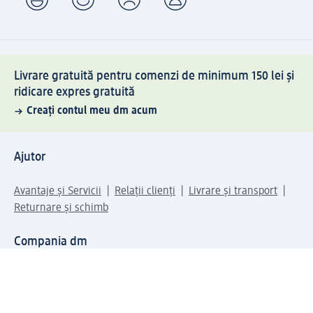
Livrare gratuită pentru comenzi de minimum 150 lei și
ridicare expres gratuită
Creați contul meu dm acum
Ajutor
Avantaje și Servicii
Relații clienți
Livrare și transport
Returnare și schimb
Compania dm
Compania
Responsabilitate
Carieră
Presă
Structura corporativă
Universul produselor dm