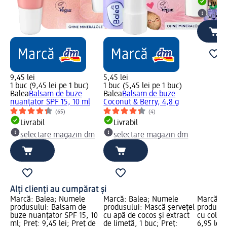
Livrab
selec
9,45 lei
5,45 lei
1 buc (9,45 lei pe 1 buc)
1 buc (5,45 lei pe 1 buc)
Balea
Balsam de buze
Balea
Balsam de buze
nuanțator SPF 15, 10 ml
Coconut & Berry, 4,8 g
(65)
(4)
Livrabil
Livrabil
selectare magazin dm
selectare magazin dm
Alți clienți au cumpărat și
Marcă: Balea; Numele
Marcă: Balea; Numele
Marcă: B
produsului: Balsam de
produsului: Mască șervețel
produsul
buze nuanțator SPF 15, 10
cu apă de cocos și extract
cu colage
ml; Preț: 9,45 lei; Preț de
de limetă, 1 buc; Preț:
6,95 lei;