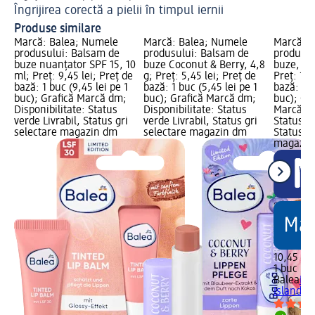
Îngrijirea corectă a pielii în timpul iernii
Tr
Produse similare
Marcă: Balea; Numele
Marcă: Balea; Numele
Marcă: B
produsului: Balsam de
produsului: Balsam de
produsul
buze nuanțator SPF 15, 10
buze Coconut & Berry, 4,8
buze, Is
ml; Preț: 9,45 lei; Preț de
g; Preț: 5,45 lei; Preț de
Preț: 10,
bază: 1 buc (9,45 lei pe 1
bază: 1 buc (5,45 lei pe 1
bază: 1 b
buc); Grafică Marcă dm;
buc); Grafică Marcă dm;
buc); Gr
Disponibilitate: Status
Disponibilitate: Status
Marcă dm
verde Livrabil, Status gri
verde Livrabil, Status gri
Status ve
selectare magazin dm
selectare magazin dm
Status gr
magazin
10,45 lei
1 buc (10
Balea
Bal
Island B