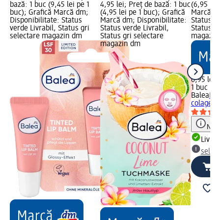
bază: 1 buc (9,45 lei pe 1
4,95 lei; Preț de bază: 1 buc
(6,95 lei
buc); Grafică Marcă dm;
(4,95 lei pe 1 buc); Grafică
Marcă dm
Disponibilitate: Status
Marcă dm; Disponibilitate:
Status ve
verde Livrabil, Status gri
Status verde Livrabil,
Status gr
selectare magazin dm
Status gri selectare
magazin
magazin dm
6,95 lei
1 buc (6,
Balea
Mas
colagen,
Notă
Livrab
selec