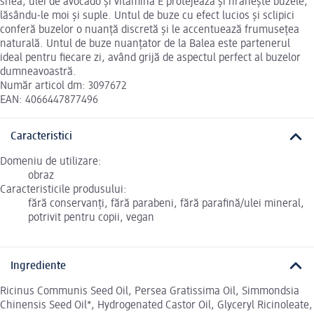
shea, ulei de avocado și vitamina E protejează și hrănește buzele,
lăsându-le moi și suple. Untul de buze cu efect lucios și sclipici
conferă buzelor o nuanță discretă și le accentuează frumusețea
naturală. Untul de buze nuanțator de la Balea este partenerul
ideal pentru fiecare zi, având grijă de aspectul perfect al buzelor
dumneavoastră.
Număr articol dm: 3097672
EAN: 4066447877496
Caracteristici
Domeniu de utilizare:
obraz
Caracteristicile produsului:
fără conservanți, fără parabeni, fără parafină/ulei mineral,
potrivit pentru copii, vegan
Ingrediente
Ricinus Communis Seed Oil, Persea Gratissima Oil, Simmondsia
Chinensis Seed Oil*, Hydrogenated Castor Oil, Glyceryl Ricinoleate,