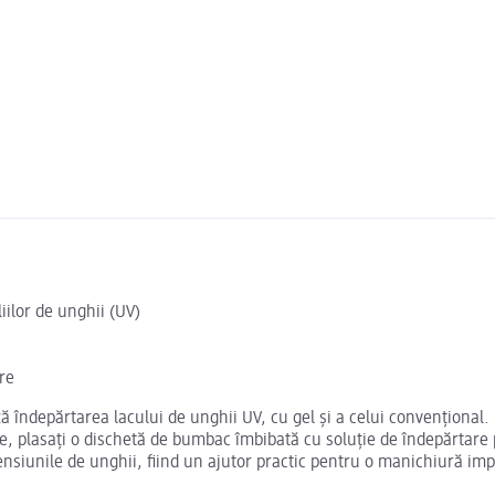
iilor de unghii (UV)
re
ază îndepărtarea lacului de unghii UV, cu gel și a celui convențional
re, plasați o dischetă de bumbac îmbibată cu soluție de îndepărtare 
ensiunile de unghii, fiind un ajutor practic pentru o manichiură im