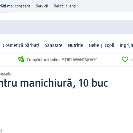
răiți mai conștient
Servicii
Relații clienți
Cosmetică bărbați
Sănătate
Nutriție
Bebe și copii
Îngrij
Cumpărături online MEREUAVANTAJOASE
d
umusețe
ntru manichiură, 10 buc