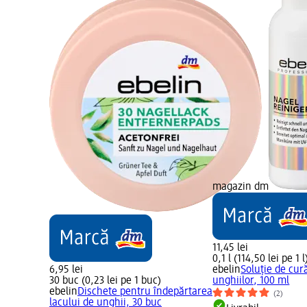
magazin dm
11,45 lei
0,1 l (114,50 lei pe 1 l
6,95 lei
ebelin
Soluție de cur
30 buc (0,23 lei pe 1 buc)
unghiilor, 100 ml
ebelin
Dischete pentru îndepărtarea
(2)
lacului de unghii, 30 buc