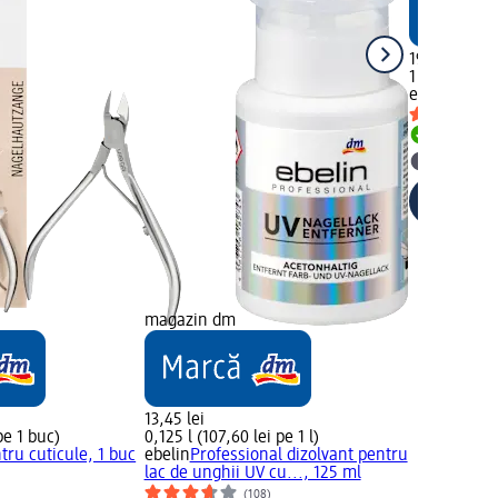
19,45 lei
1 buc (19,45
ebelin
Forfe
Livrabil
selectar
magazin dm
13,45 lei
pe 1 buc)
0,125 l (107,60 lei pe 1 l)
tru cuticule, 1 buc
ebelin
Professional dizolvant pentru
lac de unghii UV cu..., 125 ml
(108)