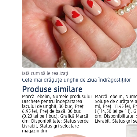
Iată cum să le realizați
Cele mai drăguțe unghii de Ziua Îndrăgostiților
Produse similare
Marcă: ebelin; Numele produsului:
Marcă: ebelin; Nume
Dischete pentru îndepărtarea
Soluție de curățare a
lacului de unghii, 30 buc; Preț:
ml; Preț: 11,45 lei; P
6,95 lei; Preț de bază: 30 buc
l (114,50 lei pe 1 l);
(0,23 lei pe 1 buc); Grafică Marcă
dm; Disponibilitate:
dm; Disponibilitate: Status verde
Livrabil, Status gri s
Livrabil, Status gri selectare
magazin dm