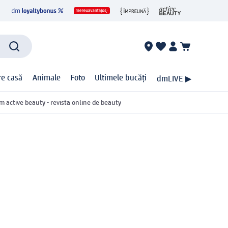
ire casă
Animale
Foto
Ultimele bucăți
dmLIVE ▶
m active beauty - revista online de beauty