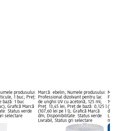
Numele produsului:
Marcă: ebelin; Numele produsului:
Marcă: ebel
ticule, 1 buc; Preț:
Professional dizolvant pentru lac
Forfecuță de
e bază: 1 buc
de unghii UV cu acetonă, 125 ml;
19,45 lei; P
buc); Grafică Marcă
Preț: 13,45 lei; Preț de bază: 0,125 l
(19,45 lei p
ate: Status verde
(107,60 lei pe 1 l); Grafică Marcă
dm; Disponib
gri selectare
dm; Disponibilitate: Status verde
Livrabil, St
Livrabil, Status gri selectare
magazin d