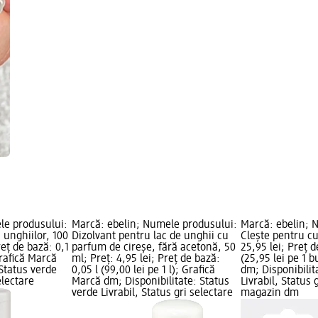
le produsului:
Marcă: ebelin; Numele produsului:
Marcă: ebelin; 
 unghiilor, 100
Dizolvant pentru lac de unghii cu
Clește pentru cu
reț de bază: 0,1
parfum de cireșe, fără acetonă, 50
25,95 lei; Preț d
 Grafică Marcă
ml; Preț: 4,95 lei; Preț de bază:
(25,95 lei pe 1 
 Status verde
0,05 l (99,00 lei pe 1 l); Grafică
dm; Disponibilit
electare
Marcă dm; Disponibilitate: Status
Livrabil, Status 
verde Livrabil, Status gri selectare
magazin dm