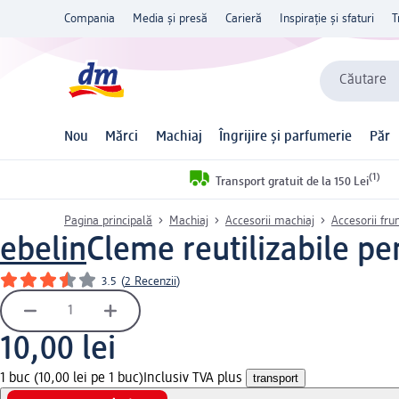
Compania
Media și presă
Carieră
Inspirație și sfaturi
T
Căutare
Nou
Mărci
Machiaj
Îngrijire și parfumerie
Păr
(1)
Transport gratuit de la 150 Lei
Pagina principală
Machiaj
Accesorii machiaj
Accesorii fr
ebelin
Cleme reutilizabile pe
3.5
(
2 Recenzii
)
10,00 lei
1 buc (10,00 lei pe 1 buc)
Inclusiv TVA plus
transport