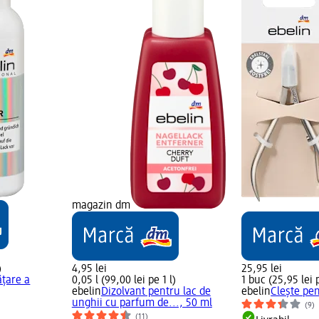
magazin dm
)
4,95 lei
25,95 lei
ățare a
0,05 l (99,00 lei pe 1 l)
1 buc (25,95 lei 
ebelin
Dizolvant pentru lac de
ebelin
Clește pen
unghii cu parfum de..., 50 ml
(9)
(11)