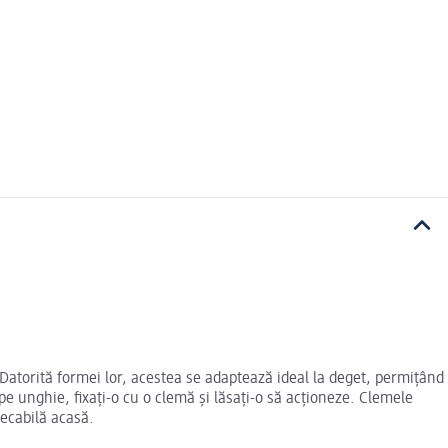
. Datorită formei lor, acestea se adaptează ideal la deget, permițând
pe unghie, fixați-o cu o clemă și lăsați-o să acționeze. Clemele
pecabilă acasă.