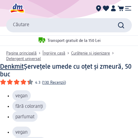
Căutare
Transport gratuit de la 150 Lei
Pagina principală
Îngrijire casă
Curățenie și igienizare
Detergent universal
Denkmit
Șervețele umede cu oțet și zmeură, 50
buc
4.3
(
130 Recenzii
)
vegan
fără coloranți
parfumat
vegan