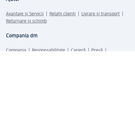
Avantaje și Servicii
Relații clienți
Livrare și transport
Returnare și schimb
Compania dm
Compania
Responsabilitate
Carieră
Presă
Structura corporativă
Universul produselor dm
Lumea dm
Metode de plată