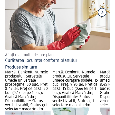
Aflați mai multe despre plan
Des
Curățarea locuinței conform planului
Cu
Produse similare
Marcă: Denkmit; Numele
Marcă: Denkmit; Numele
Marcă: 
produsului: Șervețele
produsului: Șervețele
produsul
umede universale
umede curățare podele, 15
umede Li
prospețime, 50 buc; Preț:
buc; Preț: 9,95 lei; Preț de
8,45 lei;
8,45 lei; Preț de bază: 50
bază: 15 buc (0,66 lei pe 1
buc (0,17
buc (0,17 lei pe 1 buc);
buc); Grafică Marcă dm;
Grafică 
Grafică Marcă dm;
Disponibilitate: Status
Disponibi
Disponibilitate: Status
verde Livrabil, Status gri
verde Liv
verde Livrabil, Status gri
selectare magazin dm
selectar
selectare magazin dm