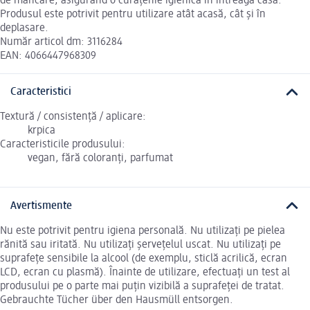
de mâncare, asigurând o curățenie igienică în întreaga casă.
Produsul este potrivit pentru utilizare atât acasă, cât și în
deplasare.
Număr articol dm: 3116284
EAN: 4066447968309
Caracteristici
Textură / consistență / aplicare:
krpica
Caracteristicile produsului:
vegan, fără coloranți, parfumat
Avertismente
Nu este potrivit pentru igiena personală. Nu utilizați pe pielea
rănită sau iritată. Nu utilizați șervețelul uscat. Nu utilizați pe
suprafețe sensibile la alcool (de exemplu, sticlă acrilică, ecran
LCD, ecran cu plasmă). Înainte de utilizare, efectuați un test al
produsului pe o parte mai puțin vizibilă a suprafeței de tratat.
Gebrauchte Tücher über den Hausmüll entsorgen.