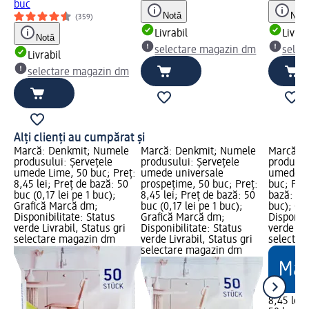
buc
Notă
Notă
(359)
Livrabil
Livrab
Notă
selectare magazin dm
selec
Livrabil
selectare magazin dm
Alți clienți au cumpărat și
Marcă: Denkmit; Numele
Marcă: Denkmit; Numele
Marcă: 
produsului: Șervețele
produsului: Șervețele
produsul
umede Lime, 50 buc; Preț:
umede universale
umede ul
8,45 lei; Preț de bază: 50
prospețime, 50 buc; Preț:
buc; Preț
buc (0,17 lei pe 1 buc);
8,45 lei; Preț de bază: 50
bază: 50 
Grafică Marcă dm;
buc (0,17 lei pe 1 buc);
buc); Gr
Disponibilitate: Status
Grafică Marcă dm;
Disponibi
verde Livrabil, Status gri
Disponibilitate: Status
verde Liv
selectare magazin dm
verde Livrabil, Status gri
selectar
selectare magazin dm
8,45 lei