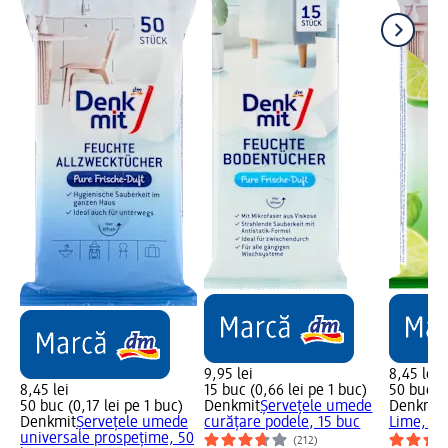
9,95 lei
8,45 lei
8,45 lei
15 buc (0,66 lei pe 1 buc)
50 buc (0
50 buc (0,17 lei pe 1 buc)
Denkmit
Șervețele umede
Denkmit
Denkmit
Șervețele umede
curățare podele, 15 buc
Lime, 50
universale prospețime, 50
(212)