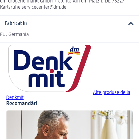
dm-drogerie markt GmbH + Co. KG Am dm-Platz 1, DE-76227
Karlsruhe servicecenter@dm.de
Fabricat în
EU, Germania
Alte produse de la
Denkmit
Recomandări