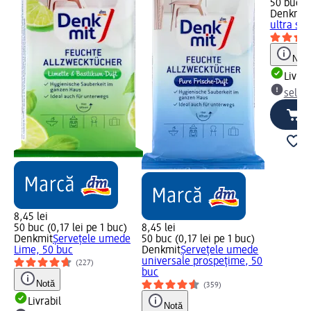
50 buc (0
Denkmit
ultra sen
Notă
Livrab
selec
8,45 lei
50 buc (0,17 lei pe 1 buc)
8,45 lei
Denkmit
Șervețele umede
50 buc (0,17 lei pe 1 buc)
Lime, 50 buc
Denkmit
Șervețele umede
universale prospețime, 50
(227)
buc
Notă
(359)
Livrabil
Notă