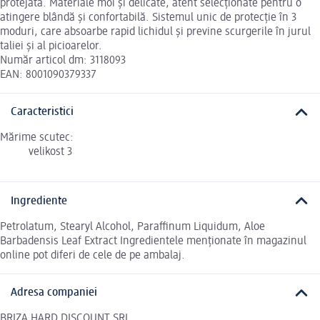
protejată. Materiale moi și delicate, atent selecționate pentru o
atingere blândă și confortabilă. Sistemul unic de protecție în 3
moduri, care absoarbe rapid lichidul și previne scurgerile în jurul
taliei și al picioarelor.
Număr articol dm: 3118093
EAN: 8001090379337
Caracteristici
Mărime scutec:
velikost 3
Ingrediente
Petrolatum, Stearyl Alcohol, Paraffinum Liquidum, Aloe
Barbadensis Leaf Extract Ingredientele menționate în magazinul
online pot diferi de cele de pe ambalaj.
Adresa companiei
BRIZA HARD DISCOUNT SRL