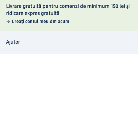
Livrare gratuită pentru comenzi de minimum 150 lei și
ridicare expres gratuită
Creați contul meu dm acum
Ajutor
Avantaje și Servicii
Relații clienți
Livrare și transport
Returnare și schimb
Compania dm
Compania
Responsabilitate
Carieră
Presă
Structura corporativă
Universul produselor dm
Lumea dm