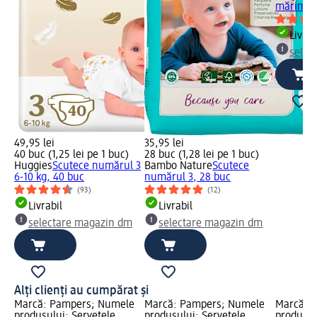
mărimea 
Livrab
selec
49,95 lei
35,95 lei
40 buc (1,25 lei pe 1 buc)
28 buc (1,28 lei pe 1 buc)
Huggies
Scutece numărul 3
Bambo Nature
Scutece
6-10 kg, 40 buc
numărul 3, 28 buc
(93)
(12)
Livrabil
Livrabil
selectare magazin dm
selectare magazin dm
Alți clienți au cumpărat și
Marcă: Pampers; Numele
Marcă: Pampers; Numele
Marcă: 
produsului: Șervețele
produsului: Șervețele
produsul