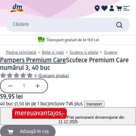
Căutare
Transport gratuit de la 150 Lei
Pagina principală
Bebe și copii
Scutece și altele
Scutece
Pampers Premium Care
Scutece Premium Care
numărul 3, 40 buc
0
(
Evaluare produs
)
59,95 lei
40 buc (1,50 lei pe 1 buc)
Inclusiv TVA plus
transport
Preț permanent dm
nemajorat din
11.12.2025
Adaugă în coș