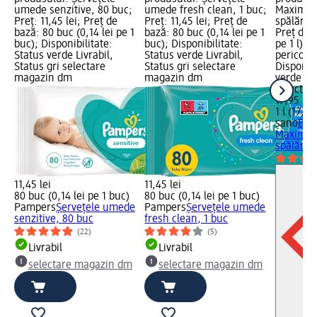
umede senzitive, 80 buc;
umede fresh clean, 1 buc;
Maxima 
Preț: 11,45 lei; Preț de
Preț: 11,45 lei; Preț de
spălări, 1
bază: 80 buc (0,14 lei pe 1
bază: 80 buc (0,14 lei pe 1
Preț de b
buc); Disponibilitate:
buc); Disponibilitate:
pe 1 l); 
Status verde Livrabil,
Status verde Livrabil,
pericol: i
Status gri selectare
Status gri selectare
Disponibi
magazin dm
magazin dm
verde Liv
selectar
17,95 lei
1 l (17,95
sano
Bal
Maxima 
spălări, 1
11,45 lei
11,45 lei
80 buc (0,14 lei pe 1 buc)
80 buc (0,14 lei pe 1 buc)
Pampers
Șervețele umede
Pampers
Șervețele umede
senzitive, 80 buc
fresh clean, 1 buc
(22)
(5)
Livrabil
Livrabil
selectare magazin dm
selectare magazin dm