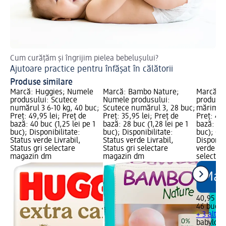
Cum curățăm și îngrijim pielea bebelușului?
De
Ajutoare practice pentru înfășat în călătorii
Co
Produse similare
Marcă: Huggies; Numele
Marcă: Bambo Nature;
Marcă: b
produsului: Scutece
Numele produsului:
produsul
numărul 3 6-10 kg, 40 buc;
Scutece numărul 3, 28 buc;
mărimea 
Preț: 49,95 lei; Preț de
Preț: 35,95 lei; Preț de
Preț: 40,
bază: 40 buc (1,25 lei pe 1
bază: 28 buc (1,28 lei pe 1
bază: 46 
buc); Disponibilitate:
buc); Disponibilitate:
buc); Gr
Status verde Livrabil,
Status verde Livrabil,
Disponibi
Status gri selectare
Status gri selectare
verde Liv
magazin dm
magazin dm
selectar
40,95 lei
46 buc (0
+ 3 alte
babylove