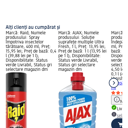
Alți clienți au cumpărat și
Marcă: Raid; Numele
Marcă: AJAX; Numele
Marcă: V
produsului: Spray
produsului: Soluție
produsul
împotriva insectelor
suprafețe multiple Ultra
îndepărt
târâtoare, 400 ml; Preț:
Fresh, 1 l; Preț: 13,95 lei;
ml; Preț:
15,95 lei; Preț de bază: 0,4
Preț de bază: 1 l (13,95 lei
bază: 0,1 
l (39,88 lei pe 1 l);
pe 1 l); Disponibilitate:
Disponibi
Disponibilitate: Status
Status verde Livrabil,
verde Liv
verde Livrabil, Status gri
Status gri selectare
selectar
selectare magazin dm
magazin dm
4,50 lei
0,1 l (45,
Vanish
Ge
îndepărt
ml
Notă
Livrab
selec