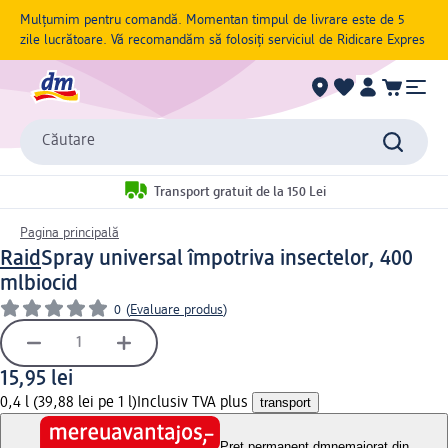
Mulțumim pentru comandă. Momentan timpul de livrare este de 5
zile lucrătoare. Vă recomandăm să folosiți serviciul de Ridicare Expres
Căutare
Transport gratuit de la 150 Lei
Pagina principală
Raid
Spray universal împotriva insectelor, 400
ml
biocid
0
(
Evaluare produs
)
15,95 lei
0,4 l (39,88 lei pe 1 l)
Inclusiv TVA plus
transport
Preț permanent dm
nemajorat din