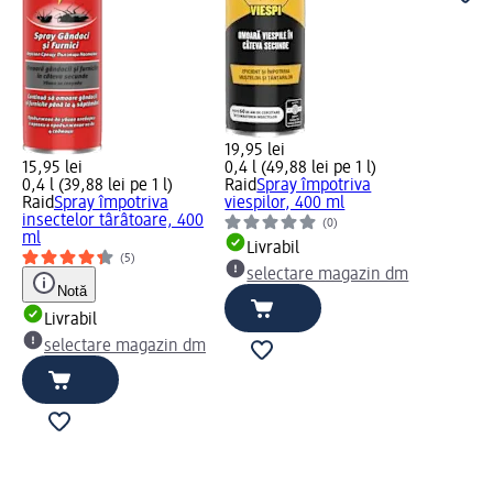
19,95 lei
15,95 lei
0,4 l (49,88 lei pe 1 l)
0,4 l (39,88 lei pe 1 l)
Raid
Spray împotriva
Raid
Spray împotriva
viespilor, 400 ml
insectelor târâtoare, 400
(0)
ml
Livrabil
(5)
selectare magazin dm
Notă
Livrabil
selectare magazin dm