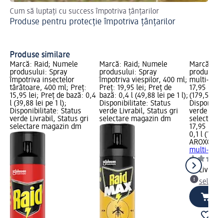
Cum să luptați cu success împotriva țânțarilor
Fol
Produse pentru protecție împotriva țânțarilor
sfa
Sf
Produse similare
Marcă: Raid; Numele
Marcă: Raid; Numele
Marcă: 
produsului: Spray
produsului: Spray
produsul
împotriva insectelor
împotriva viespilor, 400 ml;
multi-ins
târâtoare, 400 ml; Preț:
Preț: 19,95 lei; Preț de
17,95 lei
15,95 lei; Preț de bază: 0,4
bază: 0,4 l (49,88 lei pe 1 l);
(179,50 le
l (39,88 lei pe 1 l);
Disponibilitate: Status
Disponibi
Disponibilitate: Status
verde Livrabil, Status gri
verde Liv
verde Livrabil, Status gri
selectare magazin dm
selectar
selectare magazin dm
17,95 lei
0,1 l (179
AROXOL
multi-in
Livrab
selec