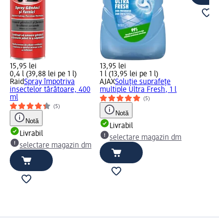
15,95 lei
13,95 lei
0,4 l (39,88 lei pe 1 l)
1 l (13,95 lei pe 1 l)
Raid
Spray împotriva
AJAX
Soluție suprafețe
insectelor târâtoare, 400
multiple Ultra Fresh, 1 l
ml
(5)
(5)
Notă
Notă
Livrabil
Livrabil
selectare magazin dm
selectare magazin dm