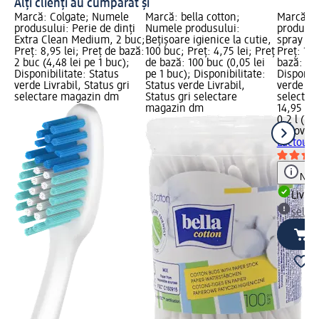
Alți clienți au cumpărat și
Marcă: Colgate; Numele
Marcă: bella cotton;
Marcă: l
produsului: Perie de dinți
Numele produsului:
produsul
Extra Clean Medium, 2 buc;
Bețișoare igienice la cutie,
spray La
Preț: 8,95 lei; Preț de bază:
100 buc; Preț: 4,75 lei; Preț
Preț: 14,
2 buc (4,48 lei pe 1 buc);
de bază: 100 buc (0,05 lei
bază: 0,2 
Disponibilitate: Status
pe 1 buc); Disponibilitate:
Disponibi
verde Livrabil, Status gri
Status verde Livrabil,
verde Liv
selectare magazin dm
Status gri selectare
selectar
magazin dm
14,95 lei
0,2 l (74,
lactovit
D
Lactoure
Notă
Livrab
selec