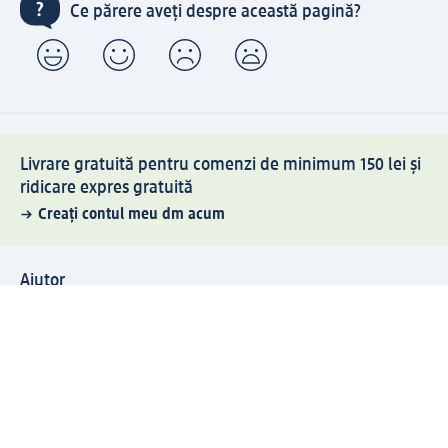
Ce părere aveți despre această pagină?
Livrare gratuită pentru comenzi de minimum 150 lei și
ridicare expres gratuită
Creați contul meu dm acum
Ajutor
Avantaje și Servicii
Relații clienți
Livrare și transport
Returnare și schimb
Compania dm