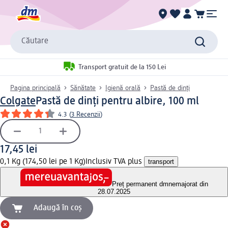
Căutare
Transport gratuit de la 150 Lei
Pagina principală
Sănătate
Igienă orală
Pastă de dinți
Colgate
Pastă de dinți pentru albire, 100 ml
4.3
(
3 Recenzii
)
17,45 lei
0,1 Kg (174,50 lei pe 1 Kg)
Inclusiv TVA plus
transport
Preț permanent dm
nemajorat din
28.07.2025
Adaugă în coș