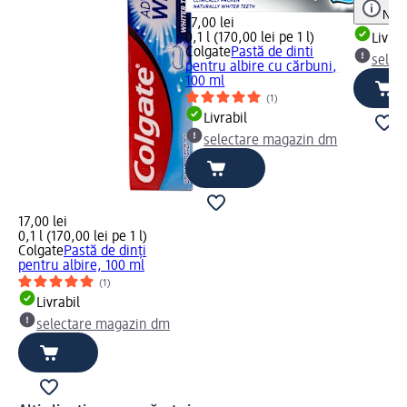
Notă
17,00 lei
0,1 l (170,00 lei pe 1 l)
Livrab
Colgate
Pastă de dinti
selec
pentru albire cu cărbuni,
100 ml
(1)
Livrabil
selectare magazin dm
17,00 lei
0,1 l (170,00 lei pe 1 l)
Colgate
Pastă de dinți
pentru albire, 100 ml
(1)
Livrabil
selectare magazin dm