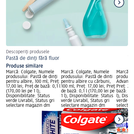
Descoperiți produsele
Af
Pastă de dinți fără fluor
În
Produse similare
Marcă: Colgate; Numele
Marcă: Colgate; Numele
Marcă: C
produsului: Pastă de dinți
produsului: Pastă de dinti
produsul
pentru albire, 100 ml; Preț:
pentru albire cu cărbuni,
Advanced
17,00 lei; Preț de bază: 0,1 l
100 ml; Preț: 17,00 lei; Preț
Preț: 22,
(170,00 lei pe 1 l);
de bază: 0,1 l (170,00 lei pe
bază: 0,1
Disponibilitate: Status
1 l); Disponibilitate: Status
l); Dispo
verde Livrabil, Status gri
verde Livrabil, Status gri
verde Liv
selectare magazin dm
selectare magazin dm
selectar
22,90 lei
0,1 l (229
Colgate
P
Advanced