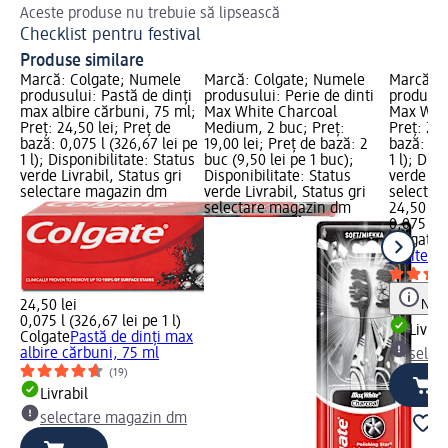
Aceste produse nu trebuie să lipsească
De
Checklist pentru festival
Pa
Produse similare
Marcă: Colgate; Numele
Marcă: Colgate; Numele
Marcă: C
produsului: Pastă de dinți
produsului: Perie de dinti
produsul
max albire cărbuni, 75 ml;
Max White Charcoal
Max Whit
Preț: 24,50 lei; Preț de
Medium, 2 buc; Preț:
Preț: 24,
bază: 0,075 l (326,67 lei pe
19,00 lei; Preț de bază: 2
bază: 0,0
1 l); Disponibilitate: Status
buc (9,50 lei pe 1 buc);
1 l); Dis
verde Livrabil, Status gri
Disponibilitate: Status
verde Liv
selectare magazin dm
verde Livrabil, Status gri
selectar
selectare magazin dm
24,50 lei
0,075 l (
Colgate
P
White On
Notă
24,50 lei
0,075 l (326,67 lei pe 1 l)
Livrab
Colgate
Pastă de dinți max
albire cărbuni, 75 ml
selec
(19)
Livrabil
selectare magazin dm