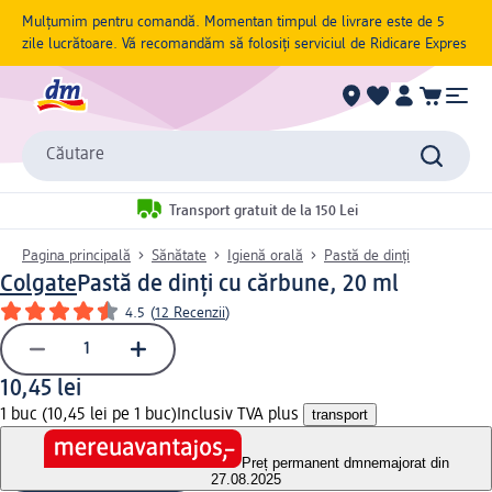
Mulțumim pentru comandă. Momentan timpul de livrare este de 5
zile lucrătoare. Vă recomandăm să folosiți serviciul de Ridicare Expres
Căutare
Transport gratuit de la 150 Lei
Pagina principală
Sănătate
Igienă orală
Pastă de dinți
Colgate
Pastă de dinți cu cărbune, 20 ml
4.5
(
12 Recenzii
)
10,45 lei
1 buc (10,45 lei pe 1 buc)
Inclusiv TVA plus
transport
Preț permanent dm
nemajorat din
27.08.2025