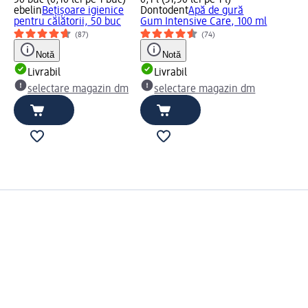
50 buc (0,10 lei pe 1 buc)
0,1 l (31,50 lei pe 1 l)
ebelin
Bețișoare igienice
Dontodent
Apă de gură
pentru călătorii, 50 buc
Gum Intensive Care, 100 ml
(87)
(74)
Notă
Notă
Livrabil
Livrabil
selectare magazin dm
selectare magazin dm