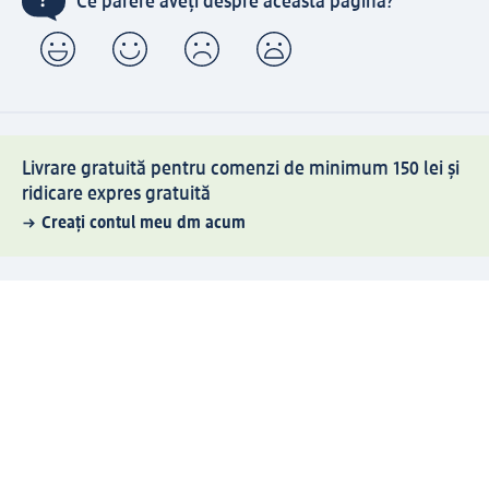
Ce părere aveți despre această pagină?
Livrare gratuită pentru comenzi de minimum 150 lei și
ridicare expres gratuită
Creați contul meu dm acum
Ajutor
Avantaje și Servicii
Relații clienți
Livrare și transport
Returnare și schimb
Compania dm
Compania
Responsabilitate
Carieră
Presă