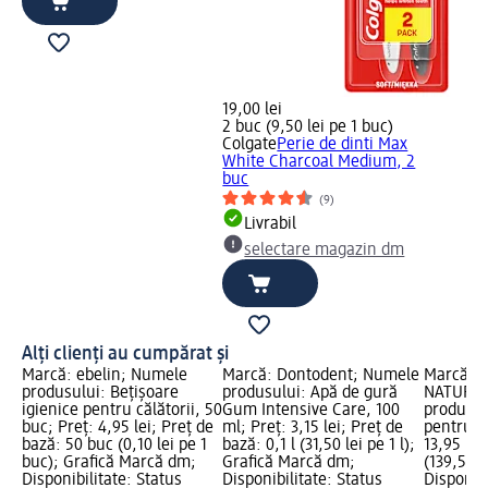
19,00 lei
2 buc (9,50 lei pe 1 buc)
Colgate
Perie de dinti Max
White Charcoal Medium, 2
buc
(9)
Livrabil
selectare magazin dm
Alți clienți au cumpărat și
Marcă: ebelin; Numele
Marcă: Dontodent; Numele
Marcă: 
produsului: Bețișoare
produsului: Apă de gură
NATURAL
igienice pentru călătorii, 50
Gum Intensive Care, 100
produsul
buc; Preț: 4,95 lei; Preț de
ml; Preț: 3,15 lei; Preț de
pentru t
bază: 50 buc (0,10 lei pe 1
bază: 0,1 l (31,50 lei pe 1 l);
13,95 lei
buc); Grafică Marcă dm;
Grafică Marcă dm;
(139,50 le
Disponibilitate: Status
Disponibilitate: Status
Disponibi