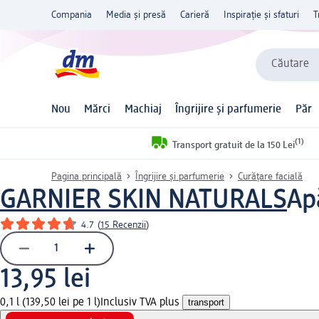
Compania
Media și presă
Carieră
Inspirație și sfaturi
T
Căutare
Nou
Mărci
Machiaj
Îngrijire și parfumerie
Păr
(1)
Transport gratuit de la 150 Lei
Pagina principală
Îngrijire și parfumerie
Curățare facială
GARNIER SKIN NATURALS
Ap
4.7
(
15 Recenzii
)
13,95 lei
0,1 l (139,50 lei pe 1 l)
Inclusiv TVA plus
transport