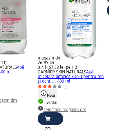
selectar
magazin dm
 1 l)
26,95 lei
NATURALS
Apă
0,4 l (67,38 lei pe 1 l)
 400 ml
GARNIER SKIN NATURALS
Apă
micelară bifazică 3-în-1 pentru ten
)
și ochi..., 400 ml
(2)
Notă
gazin dm
Livrabil
selectare magazin dm