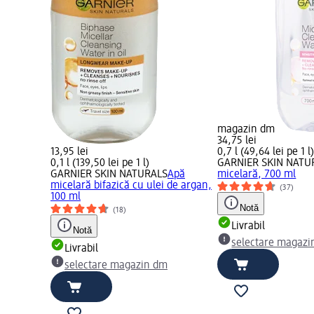
magazin dm
34,75 lei
13,95 lei
0,7 l (49,64 lei pe 1 l
0,1 l (139,50 lei pe 1 l)
GARNIER SKIN NATU
GARNIER SKIN NATURALS
Apă
micelară, 700 ml
micelară bifazică cu ulei de argan,
(37)
100 ml
Notă
(18)
Livrabil
Notă
selectare magazi
Livrabil
selectare magazin dm