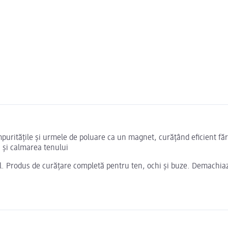
impuritățile și urmele de poluare ca un magnet, curățând eficient fă
a și calmarea tenului
l. Produs de curățare completă pentru ten, ochi și buze. Demachiaz