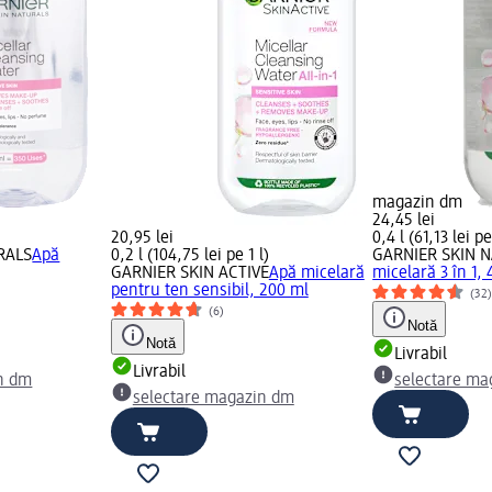
magazin dm
24,45 lei
)
20,95 lei
0,4 l (61,13 lei pe
RALS
Apă
0,2 l (104,75 lei pe 1 l)
GARNIER SKIN 
GARNIER SKIN ACTIVE
Apă micelară
micelară 3 în 1,
pentru ten sensibil, 200 ml
(32
(6)
Notă
Notă
Livrabil
Livrabil
n dm
selectare ma
selectare magazin dm