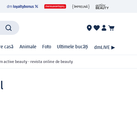
ire casă
Animale
Foto
Ultimele bucăți
dmLIVE ▶
m active beauty - revista online de beauty
l