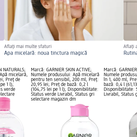
Aflați mai multe sfaturi
Aflați 
Apa micelară: noua tinctura magică
Rutin
IN NATURALS;
Marcă: GARNIER SKIN ACTIVE;
Marcă: GARNIER
Apă micelară,
Numele produsului: Apă micelară
Numele produsul
ei; Preț de
pentru ten sensibil, 200 ml; Preț:
în 1, 400 ml; Pre
pe 1 l);
20,95 lei; Preț de bază: 0,2 l
bază: 0,4 l (61,13 
us verde
(104,75 lei pe 1 l); Disponibilitate:
Disponibilitate:
electare
Status verde Livrabil, Status gri
Livrabil, Status 
selectare magazin dm