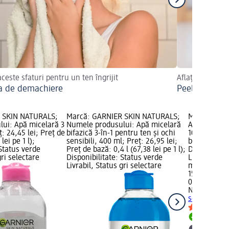
aceste sfaturi pentru un ten îngrijit
Aflați cum se f
a de demachiere
Peeling făcut
 SKIN NATURALS;
Marcă: GARNIER SKIN NATURALS;
Marcă: NIVE
ui: Apă micelară 3
Numele produsului: Apă micelară
Apă micelar
ț: 24,45 lei; Preț de
bifazică 3-în-1 pentru ten și ochi
100 ml; Preț
lei pe 1 l);
sensibili, 400 ml; Preț: 26,95 lei;
bază: 0,1 l (
 Status verde
Preț de bază: 0,4 l (67,38 lei pe 1 l);
Disponibilit
gri selectare
Disponibilitate: Status verde
Livrabil, St
Livrabil, Status gri selectare
magazin d
15,95 lei
0,1 l (159,50 
NIVEA
Apă m
sensibil, 10
Livrabil