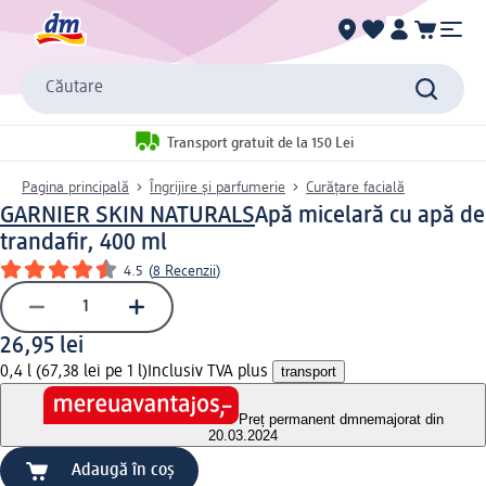
Căutare
Transport gratuit de la 150 Lei
Pagina principală
Îngrijire și parfumerie
Curățare facială
GARNIER SKIN NATURALS
Apă micelară cu apă de
trandafir, 400 ml
4.5
(
8 Recenzii
)
26,95 lei
0,4 l (67,38 lei pe 1 l)
Inclusiv TVA plus
transport
Preț permanent dm
nemajorat din
20.03.2024
Adaugă în coș