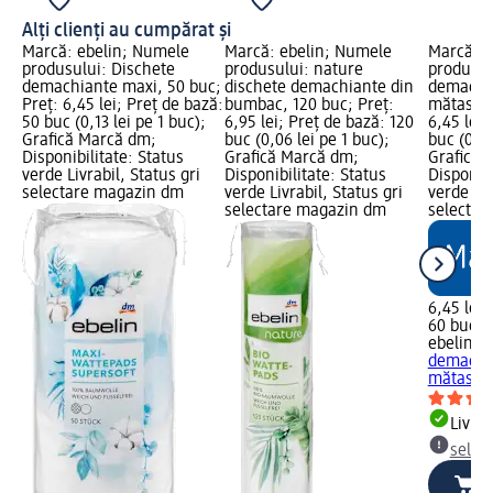
Alți clienți au cumpărat și
Marcă: ebelin; Numele
Marcă: ebelin; Numele
Marcă: e
produsului: Dischete
produsului: nature
produsul
demachiante maxi, 50 buc;
dischete demachiante din
demachi
Preț: 6,45 lei; Preț de bază:
bumbac, 120 buc; Preț:
mătase, 
50 buc (0,13 lei pe 1 buc);
6,95 lei; Preț de bază: 120
6,45 lei;
Grafică Marcă dm;
buc (0,06 lei pe 1 buc);
buc (0,11
Disponibilitate: Status
Grafică Marcă dm;
Grafică 
verde Livrabil, Status gri
Disponibilitate: Status
Disponibi
selectare magazin dm
verde Livrabil, Status gri
verde Liv
selectare magazin dm
selectar
6,45 lei
60 buc (0
ebelin
Di
demachi
mătase, 
Livrab
selec