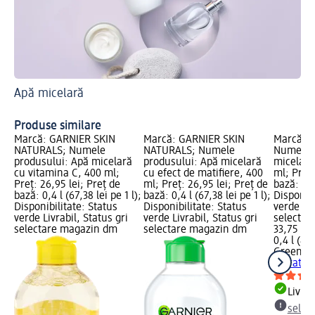
Apă micelară
Afl
Ap
Produse similare
Marcă: GARNIER SKIN
Marcă: GARNIER SKIN
Marcă: G
NATURALS; Numele
NATURALS; Numele
Numele p
produsului: Apă micelară
produsului: Apă micelară
micelară
cu vitamina C, 400 ml;
cu efect de matifiere, 400
ml; Preț:
Preț: 26,95 lei; Preț de
ml; Preț: 26,95 lei; Preț de
bază: 0,4 
bază: 0,4 l (67,38 lei pe 1 l);
bază: 0,4 l (67,38 lei pe 1 l);
Disponibi
Disponibilitate: Status
Disponibilitate: Status
verde Liv
verde Livrabil, Status gri
verde Livrabil, Status gri
selectar
selectare magazin dm
selectare magazin dm
33,75 lei
0,4 l (84,
Green Fe
hidratan
Livrab
selec