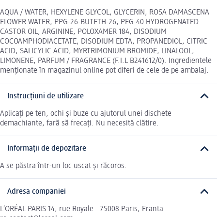
AQUA / WATER, HEXYLENE GLYCOL, GLYCERIN, ROSA DAMASCENA
FLOWER WATER, PPG-26-BUTETH-26, PEG-40 HYDROGENATED
CASTOR OIL, ARGININE, POLOXAMER 184, DISODIUM
COCOAMPHODIACETATE, DISODIUM EDTA, PROPANEDIOL, CITRIC
ACID, SALICYLIC ACID, MYRTRIMONIUM BROMIDE, LINALOOL,
LIMONENE, PARFUM / FRAGRANCE (F.I.L B241612/0). Ingredientele
menționate în magazinul online pot diferi de cele de pe ambalaj.
Instrucțiuni de utilizare
Aplicați pe ten, ochi și buze cu ajutorul unei dischete
demachiante, fară să frecați. Nu necesită clătire.
Informații de depozitare
A se păstra într-un loc uscat și răcoros.
Adresa companiei
L’ORÉAL PARIS 14, rue Royale - 75008 Paris, Franta