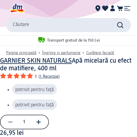
Căutare
Transport gratuit de la 150 Lei
Pagina principală
Îngrijire și parfumerie
Curățare facială
GARNIER SKIN NATURALS
Apă micelară cu efect
de matifiere, 400 ml
5
(
1 Recenzie
)
potrivit pentru față
potrivit pentru față
26,95 lei