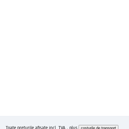
Toate prețurile afișate incl. TVA., plus
costurile de transport