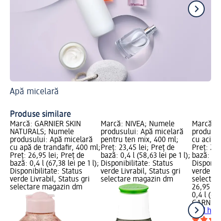
Apă micelară
Afl
Ap
Produse similare
Marcă: GARNIER SKIN
Marcă: NIVEA; Numele
Marcă: 
NATURALS; Numele
produsului: Apă micelară
produsul
produsului: Apă micelară
pentru ten mix, 400 ml;
cu acid 
cu apă de trandafir, 400 ml;
Preț: 23,45 lei; Preț de
Preț: 26,
Preț: 26,95 lei; Preț de
bază: 0,4 l (58,63 lei pe 1 l);
bază: 0,4 
bază: 0,4 l (67,38 lei pe 1 l);
Disponibilitate: Status
Disponibi
Disponibilitate: Status
verde Livrabil, Status gri
verde Liv
verde Livrabil, Status gri
selectare magazin dm
selectar
selectare magazin dm
26,95 lei
0,4 l (67,
GARNIER
acid hia