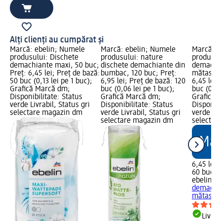
Alți clienți au cumpărat și
Marcă: ebelin; Numele
Marcă: ebelin; Numele
Marcă: e
produsului: Dischete
produsului: nature
produsul
demachiante maxi, 50 buc;
dischete demachiante din
demachi
Preț: 6,45 lei; Preț de bază:
bumbac, 120 buc; Preț:
mătase, 
50 buc (0,13 lei pe 1 buc);
6,95 lei; Preț de bază: 120
6,45 lei;
Grafică Marcă dm;
buc (0,06 lei pe 1 buc);
buc (0,11
Disponibilitate: Status
Grafică Marcă dm;
Grafică 
verde Livrabil, Status gri
Disponibilitate: Status
Disponibi
selectare magazin dm
verde Livrabil, Status gri
verde Liv
selectare magazin dm
selectar
6,45 lei
60 buc (0
ebelin
Di
demachi
mătase, 
Livrab