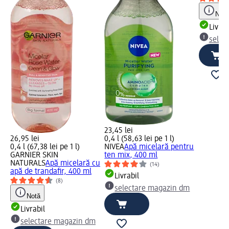
Notă
Livrab
selec
23,45 lei
26,95 lei
0,4 l (58,63 lei pe 1 l)
0,4 l (67,38 lei pe 1 l)
NIVEA
Apă micelară pentru
GARNIER SKIN
ten mix, 400 ml
NATURALS
Apă micelară cu
(14)
apă de trandafir, 400 ml
Livrabil
(8)
selectare magazin dm
Notă
Livrabil
selectare magazin dm