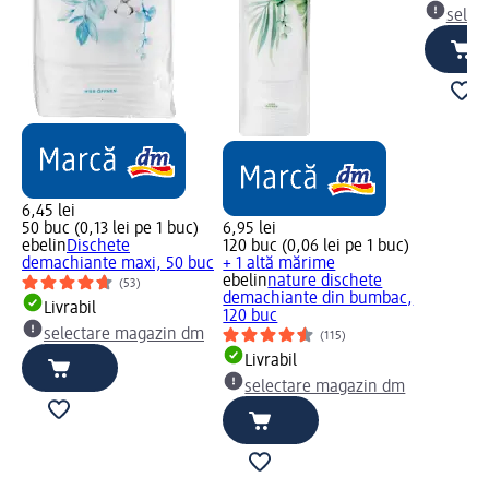
selec
6,45 lei
50 buc (0,13 lei pe 1 buc)
6,95 lei
ebelin
Dischete
120 buc (0,06 lei pe 1 buc)
demachiante maxi, 50 buc
+ 1 altă mărime
ebelin
nature dischete
(53)
demachiante din bumbac,
Livrabil
120 buc
selectare magazin dm
(115)
Livrabil
selectare magazin dm