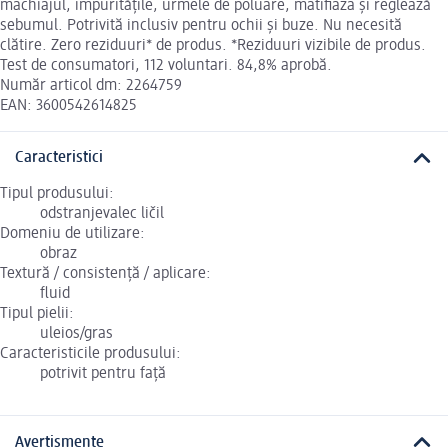
machiajul, impuritățile, urmele de poluare, matifiaza și reglează
sebumul. Potrivită inclusiv pentru ochii și buze. Nu necesită
clătire. Zero reziduuri* de produs. *Reziduuri vizibile de produs.
Test de consumatori, 112 voluntari. 84,8% aprobă.
Număr articol dm: 2264759
EAN: 3600542614825
Caracteristici
Tipul produsului:
odstranjevalec ličil
Domeniu de utilizare:
obraz
Textură / consistență / aplicare:
fluid
Tipul pielii:
uleios/gras
Caracteristicile produsului:
potrivit pentru față
Avertismente