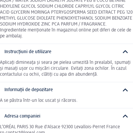
AQUA / WATER SODIUM LAURETH SULFATE PEG 8 COCO BETAINE
HEXYLENE GLYCOL SODIUM CHLORIDE CAPRYLYL GLYCOL CITRIC
ACID GLYCERIN MORINGA PTERYGOSPERMA SEED EXTRACT PEG 120
METHYL GLUCOSE DIOLEATE PHENOXYETHANOL SODIUM BENZOATE
SODIUM HYDROXIDE ZINC PCA PARFUM / FRAGRANCE.
Ingredientele menționate în magazinul online pot diferi de cele de
pe ambalaj.
Instrucțiuni de utilizare
Aplicați dimineața și seara pe pielea umezită în prealabil, spumați
și masați ușor cu mișcări circulare. Evitați zona ochilor. În cazul
contactului cu ochii, clătiți cu apa din abundență.
Informații de depozitare
A se păstra într-un loc uscat și răcoros.
Adresa companiei
L’ORÉAL PARIS 30 Rue d'Alsace 92300 Levallois-Perret France
ro.contact@loreal.com