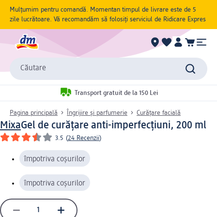
Mulțumim pentru comandă. Momentan timpul de livrare este de 5
zile lucrătoare. Vă recomandăm să folosiți serviciul de Ridicare Expres
Căutare
Transport gratuit de la 150 Lei
Pagina principală
Îngrijire și parfumerie
Curățare facială
Mixa
Gel de curățare anti-imperfecțiuni, 200 ml
3.5
(
24 Recenzii
)
împotriva coșurilor
împotriva coșurilor