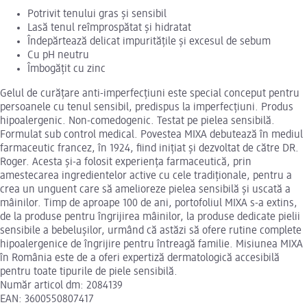
Potrivit tenului gras și sensibil
Lasă tenul reîmprospătat și hidratat
Îndepărtează delicat impuritățile și excesul de sebum
Cu pH neutru
Îmbogățit cu zinc
Gelul de curățare anti-imperfecțiuni este special conceput pentru
persoanele cu tenul sensibil, predispus la imperfecțiuni. Produs
hipoalergenic. Non-comedogenic. Testat pe pielea sensibilă.
Formulat sub control medical. Povestea MIXA debutează în mediul
farmaceutic francez, în 1924, fiind inițiat și dezvoltat de către DR.
Roger. Acesta și-a folosit experiența farmaceutică, prin
amestecarea ingredientelor active cu cele tradiționale, pentru a
crea un unguent care să amelioreze pielea sensibilă și uscată a
mâinilor. Timp de aproape 100 de ani, portofoliul MIXA s-a extins,
de la produse pentru îngrijirea mâinilor, la produse dedicate pielii
sensibile a bebelușilor, urmând că astăzi să ofere rutine complete
hipoalergenice de îngrijire pentru întreagă familie. Misiunea MIXA
în România este de a oferi expertiză dermatologică accesibilă
pentru toate tipurile de piele sensibilă.
Număr articol dm: 2084139
EAN: 3600550807417