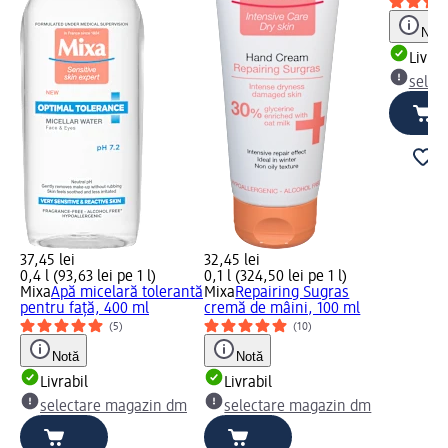
Notă
Livrab
selec
37,45 lei
32,45 lei
0,4 l (93,63 lei pe 1 l)
0,1 l (324,50 lei pe 1 l)
Mixa
Apă micelară tolerantă
Mixa
Repairing Sugras
pentru față, 400 ml
cremă de mâini, 100 ml
(5)
(10)
Notă
Notă
Livrabil
Livrabil
selectare magazin dm
selectare magazin dm