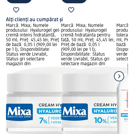
Alți clienți au cumpărat și
Marcă: Mixa; Numele
Marcă: Mixa; Numele
Marcă: 
produsului: Hyalurogel gel-
produsului: Hyalurogel
produsul
cremă intens hidratantă,
cremă hidratanta pentru
tolerant
50 ml; Preț: 45,45 lei; Preț
față, 50 ml; Preț: 45,45 lei;
ml; Preț:
de bază: 0,05 l (909,00 lei
Preț de bază: 0,05 l
bază: 0,4 
pe 1 l); Disponibilitate:
(909,00 lei pe 1 l);
Disponibi
Status verde Livrabil,
Disponibilitate: Status
verde Liv
Status gri selectare
verde Livrabil, Status gri
selectar
magazin dm
selectare magazin dm