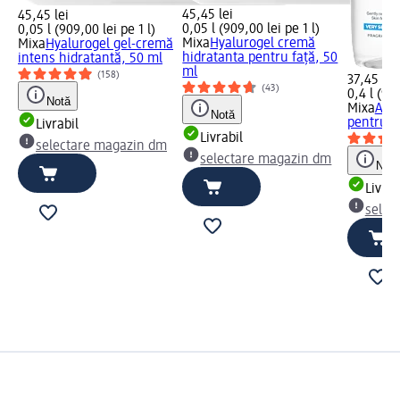
45,45 lei
45,45 lei
0,05 l (909,00 lei pe 1 l)
0,05 l (909,00 lei pe 1 l)
Mixa
Hyalurogel cremă
Mixa
Hyalurogel gel-cremă
hidratanta pentru față, 50
intens hidratantă, 50 ml
ml
(158)
37,45 lei
(43)
0,4 l (93,
Notă
Mixa
Apă 
Notă
pentru f
Livrabil
Livrabil
selectare magazin dm
selectare magazin dm
Notă
Livrab
selec