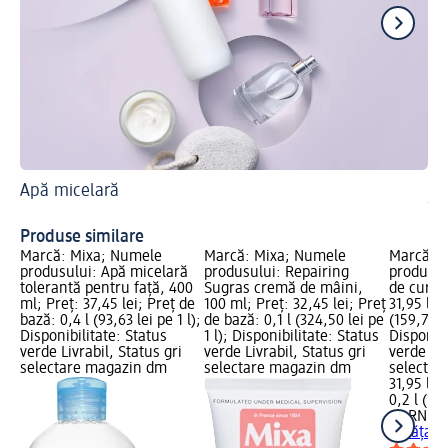
Apă micelară
Ce 
În
Produse similare
Marcă: Mixa; Numele
Marcă: Mixa; Numele
Marcă: 
produsului: Apă micelară
produsului: Repairing
produsul
tolerantă pentru față, 400
Sugras cremă de mâini,
de curăț
ml; Preț: 37,45 lei; Preț de
100 ml; Preț: 32,45 lei; Preț
31,95 lei
bază: 0,4 l (93,63 lei pe 1 l);
de bază: 0,1 l (324,50 lei pe
(159,75 le
Disponibilitate: Status
1 l); Disponibilitate: Status
Disponibi
verde Livrabil, Status gri
verde Livrabil, Status gri
verde Liv
selectare magazin dm
selectare magazin dm
selectar
31,95 lei
0,2 l (159
GARNIER
curățare