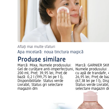
Aflați mai multe sfaturi
Apa micelară: noua tinctura magică
Produse similare
Marcă: Mixa; Numele produsului:
Marcă: GARNIER SK
Gel de curățare anti-imperfecțiuni,
Numele produsului: 
200 ml; Preț: 39,95 lei; Preț de
cu apă de trandafir, 
bază: 0,2 l (199,75 lei pe 1 l);
26,95 lei; Preț de baz
Disponibilitate: Status verde
(67,38 lei pe 1 l); Dis
Livrabil, Status gri selectare
Status verde Livrabil
magazin dm
selectare magazin 