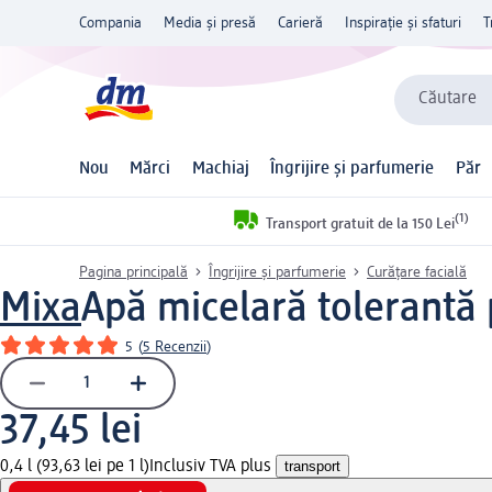
Compania
Media și presă
Carieră
Inspirație și sfaturi
T
Căutare
Nou
Mărci
Machiaj
Îngrijire și parfumerie
Păr
(1)
Transport gratuit de la 150 Lei
Pagina principală
Îngrijire și parfumerie
Curățare facială
Mixa
Apă micelară tolerantă 
5
(
5 Recenzii
)
37,45 lei
0,4 l (93,63 lei pe 1 l)
Inclusiv TVA plus
transport