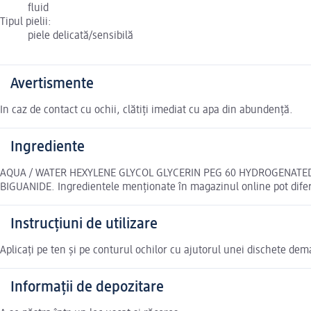
fluid
Tipul pielii:
piele delicată/sensibilă
Avertismente
In caz de contact cu ochii, clătiți imediat cu apa din abundență.
Ingrediente
AQUA / WATER HEXYLENE GLYCOL GLYCERIN PEG 60 HYDROGENATE
BIGUANIDE. Ingredientele menționate în magazinul online pot difer
Instrucțiuni de utilizare
Aplicați pe ten și pe conturul ochilor cu ajutorul unei dischete dem
Informații de depozitare