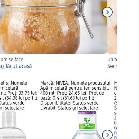
 cum se face
Un ten perfect 
ng făcut acasă
Secretul unui
eel's; Numele
Marcă: NIVEA; Numele produsului:
Marcă: GAR
 micelară
Apă micelară pentru ten sensibil,
Numele prod
l; Preț: 33,75 lei;
400 ml; Preț: 24,65 lei; Preț de
cu efect de 
l (84,38 lei pe 1 l);
bază: 0,4 l (61,63 lei pe 1 l);
26,95 lei; P
 Status verde
Disponibilitate: Status verde
(67,38 lei pe
gri selectare
Livrabil, Status gri selectare
Status verde
selectare 
26,95 lei
0,4 l (67,38 l
GARNIER SK
micelară cu 
ml