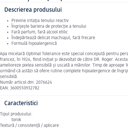
Descrierea produsului
Previne iritația tenului reactiv
Îngrijește bariera de protecție a tenului
Fară parfum, fară alcool etilic
Îndepărtează delicat machiajul, fară frecare
Formulă hipoalergenică
Apa micelară Optimal Tolerance este special concepută pentru pers
francez, în 1924, fiind inițiat și dezvoltat de către DR. Roger. Ace
amelioreze pielea sensibilă și uscată a mâinilor. Timp de aproape 100
urmând că astăzi să ofere rutine complete hipoalergenice de îngriji
sensibilă.
Număr articol dm: 2076624
EAN: 3600550932782
Caracteristici
Tipul produsului:
tonik
Textură / consistență / aplicare: