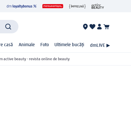
ire casă
Animale
Foto
Ultimele bucăți
dmLIVE ▶
m active beauty - revista online de beauty