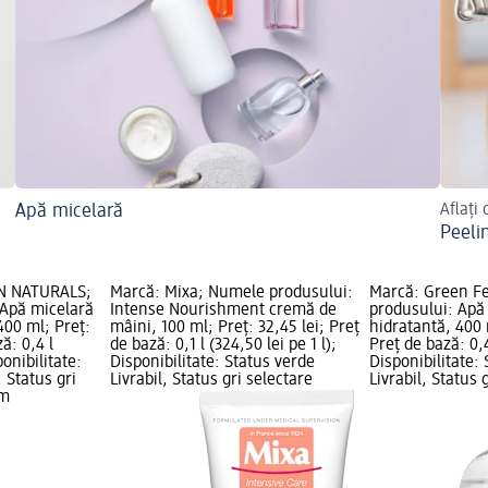
Apă micelară
Aflați
Peeli
IN NATURALS;
Marcă: Mixa; Numele produsului:
Marcă: Green F
Apă micelară
Intense Nourishment cremă de
produsului: Apă
400 ml; Preț:
mâini, 100 ml; Preț: 32,45 lei; Preț
hidratantă, 400 m
ă: 0,4 l
de bază: 0,1 l (324,50 lei pe 1 l);
Preț de bază: 0,4 
ponibilitate:
Disponibilitate: Status verde
Disponibilitate:
, Status gri
Livrabil, Status gri selectare
Livrabil, Status 
dm