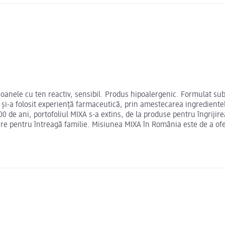
oanele cu ten reactiv, sensibil. Produs hipoalergenic. Formulat s
sta și-a folosit experiență farmaceutică, prin amestecarea ingredient
 de ani, portofoliul MIXA s-a extins, de la produse pentru îngrijirea
re pentru întreagă familie. Misiunea MIXA în România este de a ofer