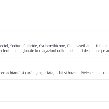
panediol, Sodium Chloride, Cyclomethicone, Phenoxyethanol, Triso
edientele menționate în magazinul online pot diferi de cele de pe a
 demachiantă și curățați ușor fața, ochii și buzele. Pielea este acum