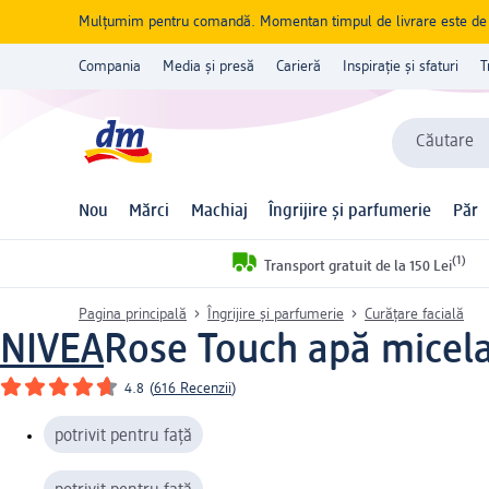
Mulțumim pentru comandă. Momentan timpul de livrare este de 5 
Compania
Media și presă
Carieră
Inspirație și sfaturi
T
Căutare
Nou
Mărci
Machiaj
Îngrijire și parfumerie
Păr
(1)
Transport gratuit de la 150 Lei
Pagina principală
Îngrijire și parfumerie
Curățare facială
NIVEA
Rose Touch apă micela
4.8
(
616 Recenzii
)
potrivit pentru față