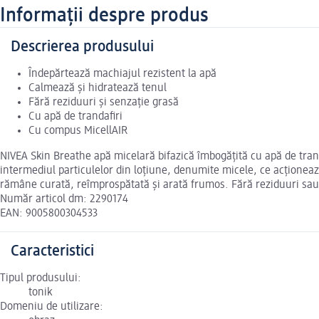
Informații despre produs
Descrierea produsului
Îndepărtează machiajul rezistent la apă
Calmează și hidratează tenul
Fără reziduuri și senzație grasă
Cu apă de trandafiri
Cu compus MicellAIR
NIVEA Skin Breathe apă micelară bifazică îmbogățită cu apă de tranda
intermediul particulelor din loțiune, denumite micele, ce acționează
rămâne curată, reîmprospătată și arată frumos. Fără reziduuri sau 
Număr articol dm: 2290174
EAN: 9005800304533
Caracteristici
Tipul produsului:
tonik
Domeniu de utilizare: