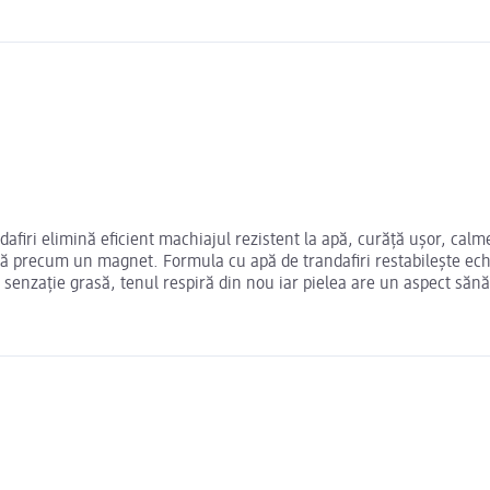
firi elimină eficient machiajul rezistent la apă, curăță ușor, calme
 precum un magnet. Formula cu apă de trandafiri restabilește echilib
senzație grasă, tenul respiră din nou iar pielea are un aspect sănă