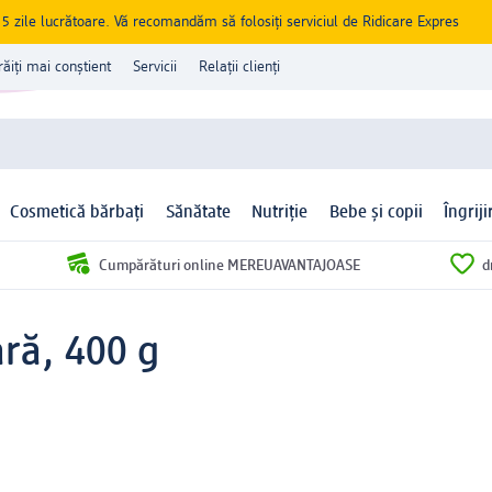
zile lucrătoare. Vă recomandăm să folosiți serviciul de Ridicare Expres
răiți mai conștient
Servicii
Relații clienți
Cosmetică bărbați
Sănătate
Nutriție
Bebe și copii
Îngrij
Cumpărături online MEREUAVANTAJOASE
d
ră, 400 g