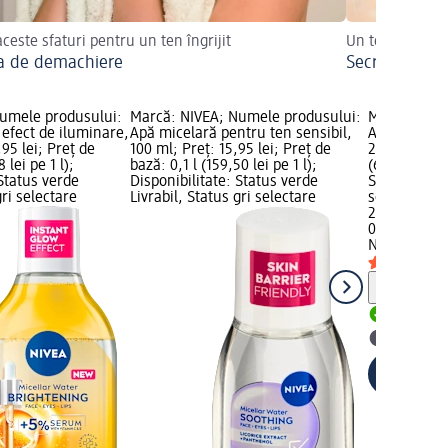
aceste sfaturi pentru un ten îngrijit
Un ten perfect 
a de demachiere
Secretul unui
umele produsului:
Marcă: NIVEA; Numele produsului:
Marcă: NIVE
efect de iluminare,
Apă micelară pentru ten sensibil,
Apă micelară
95 lei; Preț de
100 ml; Preț: 15,95 lei; Preț de
27,95 lei; P
 lei pe 1 l);
bază: 0,1 l (159,50 lei pe 1 l);
(69,88 lei pe
 Status verde
Disponibilitate: Status verde
Status verde
gri selectare
Livrabil, Status gri selectare
selectare 
27,95 lei
0,4 l (69,88 
NIVEA
Apă mi
Notă
Livrabil
selectar