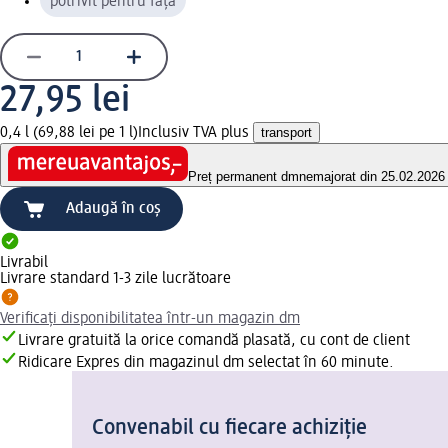
potrivit pentru față
27,95 lei
0,4 l (69,88 lei pe 1 l)
Inclusiv TVA plus
transport
Preț permanent dm
nemajorat din 25.02.2026
Adaugă în coș
Livrabil
Livrare standard 1-3 zile lucrătoare
Verificați disponibilitatea într-un magazin dm
Livrare gratuită la orice comandă plasată, cu cont de client
Ridicare Expres din magazinul dm selectat în 60 minute.
Convenabil cu fiecare achiziție