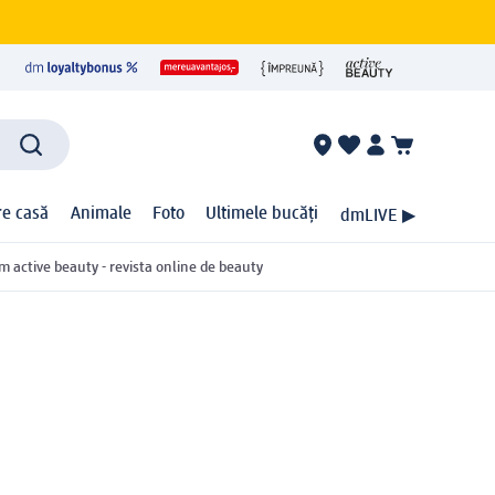
ire casă
Animale
Foto
Ultimele bucăți
dmLIVE ▶
m active beauty - revista online de beauty