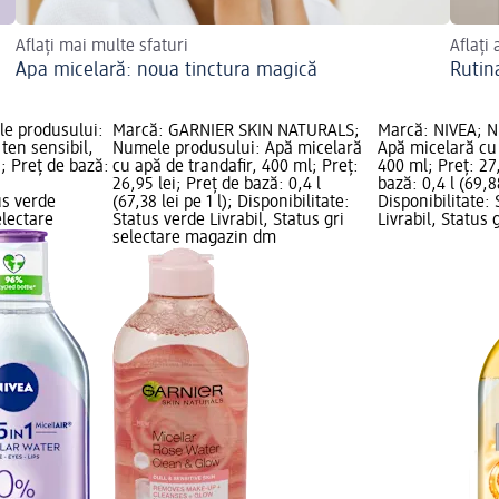
Aflați mai multe sfaturi
Aflați 
Apa micelară: noua tinctura magică
Rutin
e produsului:
Marcă: GARNIER SKIN NATURALS;
Marcă: NIVEA; N
ten sensibil,
Numele produsului: Apă micelară
Apă micelară cu 
i; Preț de bază:
cu apă de trandafir, 400 ml; Preț:
400 ml; Preț: 27,
;
26,95 lei; Preț de bază: 0,4 l
bază: 0,4 l (69,88
us verde
(67,38 lei pe 1 l); Disponibilitate:
Disponibilitate:
electare
Status verde Livrabil, Status gri
Livrabil, Status 
selectare magazin dm