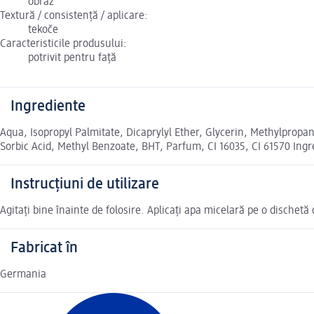
obraz
Textură / consistență / aplicare:
tekoče
Caracteristicile produsului:
potrivit pentru față
Ingrediente
Aqua, Isopropyl Palmitate, Dicaprylyl Ether, Glycerin, Methylpro
Sorbic Acid, Methyl Benzoate, BHT, Parfum, CI 16035, CI 61570 Ingr
Instrucțiuni de utilizare
Agitați bine înainte de folosire. Aplicați apa micelară pe o dischetă
Fabricat în
Germania