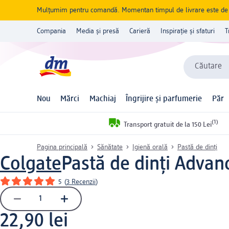
Mulțumim pentru comandă. Momentan timpul de livrare este de 5 
Compania
Media și presă
Carieră
Inspirație și sfaturi
T
Căutare
Nou
Mărci
Machiaj
Îngrijire și parfumerie
Păr
(1)
Transport gratuit de la 150 Lei
Pagina principală
Sănătate
Igienă orală
Pastă de dinți
Colgate
Pastă de dinți Advan
5
(
3 Recenzii
)
22,90 lei