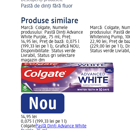
Descoperiți produsele
Pastă de dinți fără fluor
Produse similare
Marcă: Colgate; Numele
Marcă: Colgate; Nu
produsului: Pastă Dinți Advance
produsului: Pastă de 
White Purple, 75 ml; Preț:
Whitening Pump, 100
14,95 lei; Preț de bază: 0,075 l
22,90 lei; Preț de baz
(199,33 lei pe 1 l); Grafică NOU;
(229,00 lei pe 1 l); D
Disponibilitate: Status verde
Status verde Livrabil
Livrabil, Status gri selectare
magazin dm
14,95 lei
0,075 l (199,33 lei pe 1 l)
Colgate
Pastă Dinți Advance White