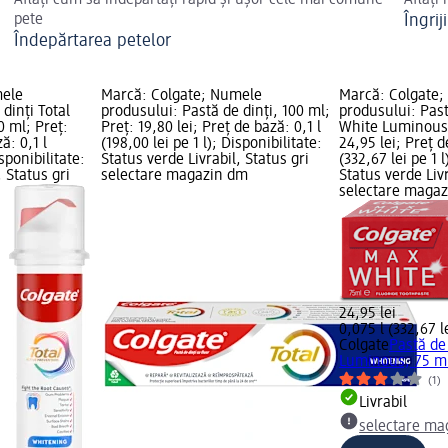
Aflați cum să îndepărtați rapid și ușor cele mai comune
Aflați
pete
Îngri
Îndepărtarea petelor
mele
Marcă: Colgate; Numele
Marcă: Colgate
dinți Total
produsului: Pastă de dinți, 100 ml;
produsului: Past
 ml; Preț:
Preț: 19,80 lei; Preț de bază: 0,1 l
White Luminous,
ă: 0,1 l
(198,00 lei pe 1 l); Disponibilitate:
24,95 lei; Preț d
isponibilitate:
Status verde Livrabil, Status gri
(332,67 lei pe 1 l
, Status gri
selectare magazin dm
Status verde Livr
selectare maga
24,95 lei
0,075 l (332,67 le
Colgate
Pastă de
Luminous, 75 m
(1)
Livrabil
selectare ma