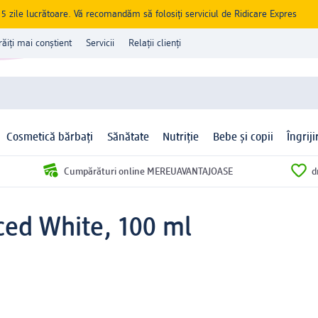
zile lucrătoare. Vă recomandăm să folosiți serviciul de Ridicare Expres
răiți mai conștient
Servicii
Relații clienți
Cosmetică bărbați
Sănătate
Nutriție
Bebe și copii
Îngrij
Cumpărături online MEREUAVANTAJOASE
d
ced White, 100 ml