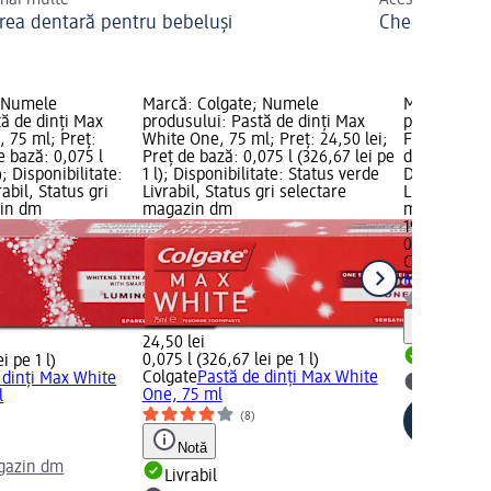
 mai multe
Aceste produse
jirea dentară pentru bebeluși
Checklist pent
; Numele
Marcă: Colgate; Numele
Marcă: Col
ă de dinți Max
produsului: Pastă de dinți Max
produsului: 
 75 ml; Preț:
White One, 75 ml; Preț: 24,50 lei;
Fluor, 100 m
e bază: 0,075 l
Preț de bază: 0,075 l (326,67 lei pe
de bază: 0,1 
); Disponibilitate:
1 l); Disponibilitate: Status verde
Disponibilit
abil, Status gri
Livrabil, Status gri selectare
Livrabil, St
zin dm
magazin dm
magazin d
19,80 lei
0,1 l (198,00 
Colgate
Past
Fluor, 100 m
Notă
24,50 lei
0,075 l (326,67 lei pe 1 l)
i pe 1 l)
Livrabil
Colgate
Pastă de dinți Max White
 dinți Max White
selectar
One, 75 ml
l
(8)
Notă
gazin dm
Livrabil