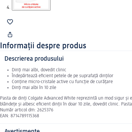
Informații despre produs
Descrierea produsului
Dinți mai albi, dovedit clinic
Îndepărtează eficient petele de pe suprafață dinților
Conține micro-cristale active cu funcție de curățare
Dinți mai albi în 10 zile
Pasta de dinți Colgate Advanced White reprezintă un mod sigur și efi
blândețe și albesc eficient dinții în doar 10 zile, dovedit clinic. Pas
Număr articol dm: 2625376
EAN: 8714789115368
Avertismente