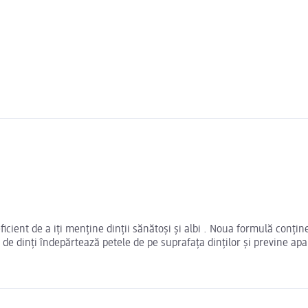
cient de a iți menține dinții sănătoși și albi . Noua formulă conține
ta de dinți îndepărtează petele de pe suprafața dinților și previne apa