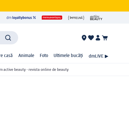
ire casă
Animale
Foto
Ultimele bucăți
dmLIVE ▶
m active beauty - revista online de beauty