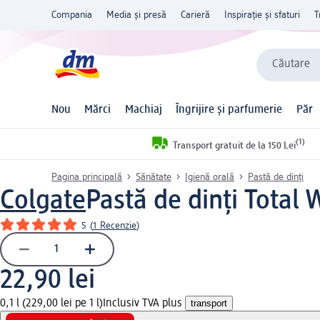
Compania
Media și presă
Carieră
Inspirație și sfaturi
T
Căutare
Nou
Mărci
Machiaj
Îngrijire și parfumerie
Păr
(1)
Transport gratuit de la 150 Lei
Pagina principală
Sănătate
Igienă orală
Pastă de dinți
Colgate
Pastă de dinți Total
5
(
1 Recenzie
)
22,90 lei
0,1 l (229,00 lei pe 1 l)
Inclusiv TVA plus
transport