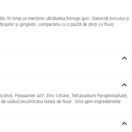
bi, în timp ce menține sănătatea întregii guri. Datorită zincului și
rajilor și gingiilor, comparativ cu o pastă de dinți cu fluor,
Alcohol, Poloxamer 407, Zinc Citrate, Tetrasodium Pyrophosphate,
de sodiuConcentratia totala de fluor: 1450 ppm Ingredientele