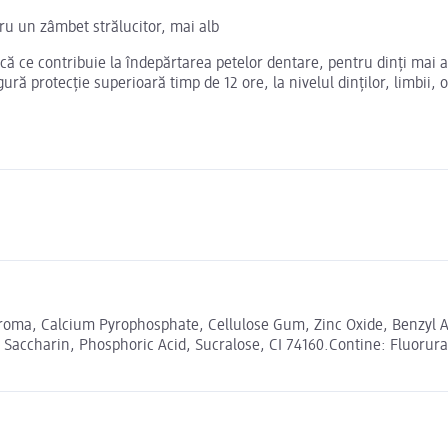
ru un zâmbet strălucitor, mai alb
ă ce contribuie la îndepărtarea petelor dentare, pentru dinți mai al
ă protecție superioară timp de 12 ore, la nivelul dinților, limbii, ob
 Aroma, Calcium Pyrophosphate, Cellulose Gum, Zinc Oxide, Benzyl 
accharin, Phosphoric Acid, Sucralose, CI 74160.Contine: Fluorura 