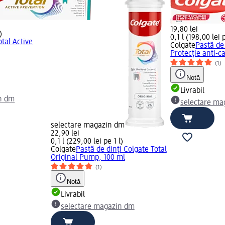
19,80 lei
)
0,1 l (198,00 lei p
otal Active
Colgate
Pastă de 
Protecție anti-ca
(1)
Notă
Livrabil
n dm
selectare ma
selectare magazin dm
22,90 lei
0,1 l (229,00 lei pe 1 l)
Colgate
Pastă de dinți Colgate Total
Original Pump, 100 ml
(1)
Notă
Livrabil
selectare magazin dm