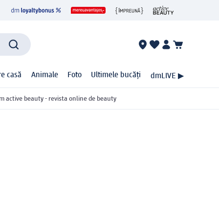
ire casă
Animale
Foto
Ultimele bucăți
dmLIVE ▶
m active beauty - revista online de beauty