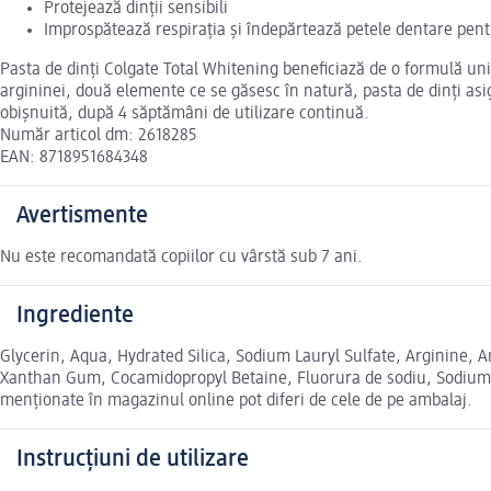
Protejează dinții sensibili
Improspătează respirația și îndepărtează petele dentare pent
Pasta de dinți Colgate Total Whitening beneficiază de o formulă unic
argininei, două elemente ce se găsesc în natură, pasta de dinți asigur
obișnuită, după 4 săptămâni de utilizare continuă.
Număr articol dm: 2618285
EAN: 8718951684348
Avertismente
Nu este recomandată copiilor cu vârstă sub 7 ani.
Ingrediente
Glycerin, Aqua, Hydrated Silica, Sodium Lauryl Sulfate, Arginine,
Xanthan Gum, Cocamidopropyl Betaine, Fluorura de sodiu, Sodium S
menționate în magazinul online pot diferi de cele de pe ambalaj.
Instrucțiuni de utilizare