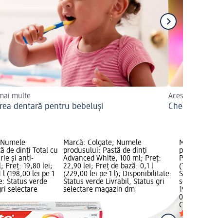
 mai multe
Aceste produse
jirea dentară pentru bebeluși
Checklist pent
; Numele
Marcă: Colgate; Numele
Marcă: Col
ă de dinți Total cu
produsului: Pastă de dinți
produsului: 
rie și anti-
Advanced White, 100 ml; Preț:
Preț: 19,80 l
 Preț: 19,80 lei;
22,90 lei; Preț de bază: 0,1 l
(198,00 lei p
 l (198,00 lei pe 1
(229,00 lei pe 1 l); Disponibilitate:
Status verde
te: Status verde
Status verde Livrabil, Status gri
selectare 
gri selectare
selectare magazin dm
19,80 lei
0,1 l (198,00 
Colgate
Past