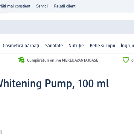
răiți mai conștient
Servicii
Relații clienți
Cosmetică bărbați
Sănătate
Nutriție
Bebe și copii
Îngrij
Cumpărături online MEREUAVANTAJOASE
d
 Whitening Pump, 100 ml