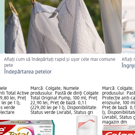
Aflați cum să îndepărtați rapid și ușor cele mai comune
Aflați
pete
Îngri
Îndepărtarea petelor
mele
Marcă: Colgate; Numele
Marcă: Colgate
ti Total Active
produsului: Pastă de dinți Colgate
produsului: Past
9,80 lei; Preț
Total Original Pump, 100 ml; Preț:
Protecție anti-ca
lei pe 1 l);
22,90 lei; Preț de bază: 0,1 l
eroziune, 100 ml;
us verde
(229,00 lei pe 1 l); Disponibilitate:
Preț de bază: 0,1
electare
Status verde Livrabil, Status gri
l); Disponibilita
Livrabil, Status 
magazin dm