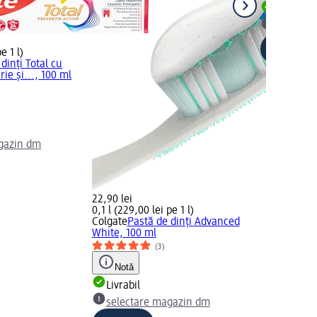
Livrabil
selectar
e 1 l)
dinți Total cu
rie și..., 100 ml
gazin dm
22,90 lei
0,1 l (229,00 lei pe 1 l)
Colgate
Pastă de dinți Advanced
White, 100 ml
(3)
Notă
Livrabil
selectare magazin dm