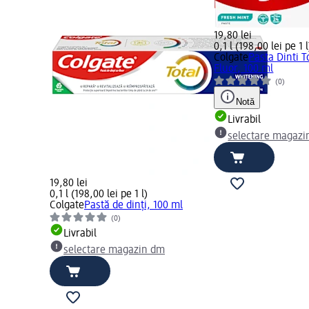
19,80 lei
0,1 l (198,00 lei pe 1 l
Colgate
Pasta Dinti T
Fluor, 100 ml
(0)
Notă
Livrabil
selectare magazi
19,80 lei
0,1 l (198,00 lei pe 1 l)
Colgate
Pastă de dinți, 100 ml
(0)
Livrabil
selectare magazin dm