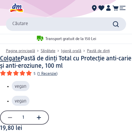
Căutare
Transport gratuit de la 150 Lei
Pagina principală
Sănătate
Igienă orală
Pastă de dinți
Colgate
Pastă de dinți Total cu Protecție anti-carie
și anti-eroziune, 100 ml
5
(
1 Recenzie
)
vegan
vegan
19,80 lei