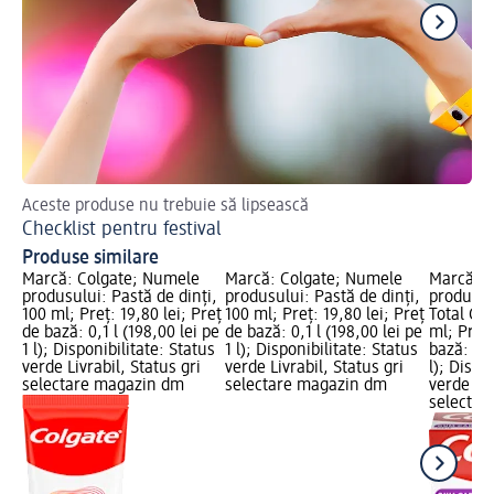
Aceste produse nu trebuie să lipsească
De
Checklist pentru festival
Pa
Produse similare
Marcă: Colgate; Numele
Marcă: Colgate; Numele
Marcă: C
produsului: Pastă de dinți,
produsului: Pastă de dinți,
produsul
100 ml; Preț: 19,80 lei; Preț
100 ml; Preț: 19,80 lei; Preț
Total Gum
de bază: 0,1 l (198,00 lei pe
de bază: 0,1 l (198,00 lei pe
ml; Preț:
1 l); Disponibilitate: Status
1 l); Disponibilitate: Status
bază: 0,1
verde Livrabil, Status gri
verde Livrabil, Status gri
l); Dispo
selectare magazin dm
selectare magazin dm
verde Liv
selectar