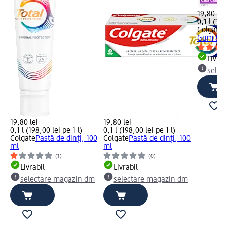
19,80 lei
0,1 l (198
Colgate
P
Gum & Se
Livrab
selec
19,80 lei
19,80 lei
0,1 l (198,00 lei pe 1 l)
0,1 l (198,00 lei pe 1 l)
Colgate
Pastă de dinți, 100
Colgate
Pastă de dinți, 100
ml
ml
(1)
(0)
Livrabil
Livrabil
selectare magazin dm
selectare magazin dm