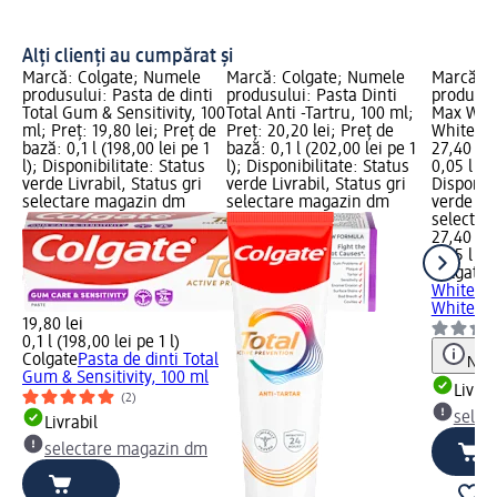
Alți clienți au cumpărat și
Marcă: Colgate; Numele
Marcă: Colgate; Numele
Marcă: C
produsului: Pasta de dinti
produsului: Pasta Dinti
produsul
Total Gum & Sensitivity, 100
Total Anti -Tartru, 100 ml;
Max Whit
ml; Preț: 19,80 lei; Preț de
Preț: 20,20 lei; Preț de
Whitenin
bază: 0,1 l (198,00 lei pe 1
bază: 0,1 l (202,00 lei pe 1
27,40 lei
l); Disponibilitate: Status
l); Disponibilitate: Status
0,05 l (54
verde Livrabil, Status gri
verde Livrabil, Status gri
Disponibi
selectare magazin dm
selectare magazin dm
verde Liv
selectar
27,40 lei
0,05 l (54
Colgate
P
White Ul
Whitenin
19,80 lei
0,1 l (198,00 lei pe 1 l)
Colgate
Pasta de dinti Total
Notă
Gum & Sensitivity, 100 ml
Livrab
(2)
selec
Livrabil
selectare magazin dm