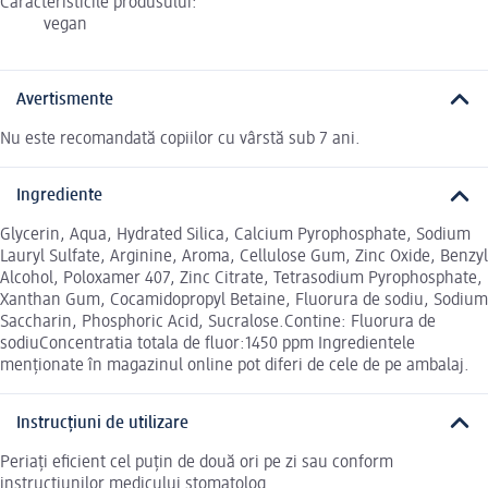
Caracteristicile produsului:
vegan
Avertismente
Nu este recomandată copiilor cu vârstă sub 7 ani.
Ingrediente
Glycerin, Aqua, Hydrated Silica, Calcium Pyrophosphate, Sodium
Lauryl Sulfate, Arginine, Aroma, Cellulose Gum, Zinc Oxide, Benzyl
Alcohol, Poloxamer 407, Zinc Citrate, Tetrasodium Pyrophosphate,
Xanthan Gum, Cocamidopropyl Betaine, Fluorura de sodiu, Sodium
Saccharin, Phosphoric Acid, Sucralose.Contine: Fluorura de
sodiuConcentratia totala de fluor:1450 ppm Ingredientele
menționate în magazinul online pot diferi de cele de pe ambalaj.
Instrucțiuni de utilizare
Periați eficient cel puțin de două ori pe zi sau conform
instrucțiunilor medicului stomatolog.