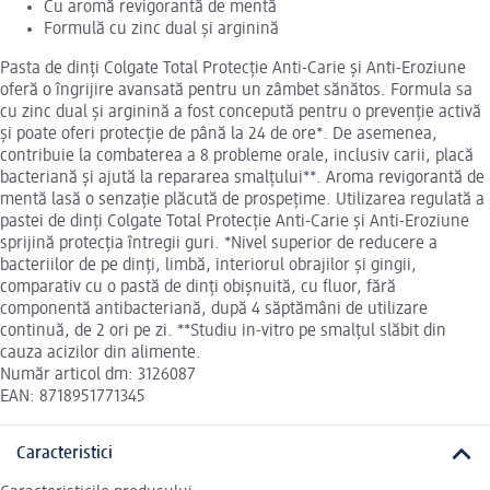
Cu aromă revigorantă de mentă
Formulă cu zinc dual și arginină
Pasta de dinți Colgate Total Protecție Anti-Carie și Anti-Eroziune
oferă o îngrijire avansată pentru un zâmbet sănătos. Formula sa
cu zinc dual și arginină a fost concepută pentru o prevenție activă
și poate oferi protecție de până la 24 de ore*. De asemenea,
contribuie la combaterea a 8 probleme orale, inclusiv carii, placă
bacteriană și ajută la repararea smalțului**. Aroma revigorantă de
mentă lasă o senzație plăcută de prospețime. Utilizarea regulată a
pastei de dinți Colgate Total Protecție Anti-Carie și Anti-Eroziune
sprijină protecția întregii guri. *Nivel superior de reducere a
bacteriilor de pe dinți, limbă, interiorul obrajilor și gingii,
comparativ cu o pastă de dinți obișnuită, cu fluor, fără
componentă antibacteriană, după 4 săptămâni de utilizare
continuă, de 2 ori pe zi. **Studiu in-vitro pe smalțul slăbit din
cauza acizilor din alimente.
Număr articol dm: 3126087
EAN: 8718951771345
Caracteristici