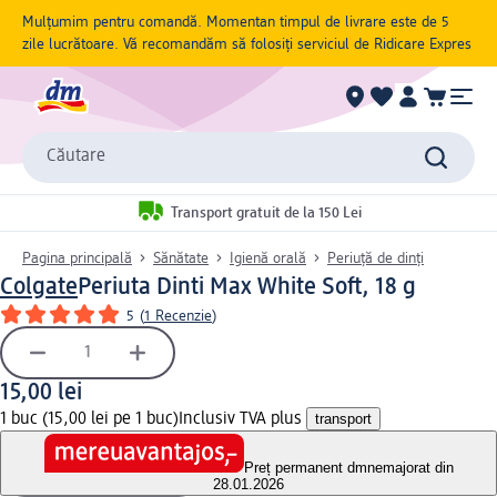
Mulțumim pentru comandă. Momentan timpul de livrare este de 5
zile lucrătoare. Vă recomandăm să folosiți serviciul de Ridicare Expres
Căutare
Transport gratuit de la 150 Lei
Pagina principală
Sănătate
Igienă orală
Periuță de dinți
Colgate
Periuta Dinti Max White Soft, 18 g
5
(
1 Recenzie
)
15,00 lei
1 buc (15,00 lei pe 1 buc)
Inclusiv TVA plus
transport
Preț permanent dm
nemajorat din
28.01.2026