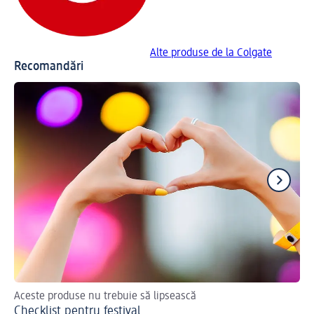
Alte produse de la Colgate
Recomandări
Aceste produse nu trebuie să lipsească
Sfa
Checklist pentru festival
Cu