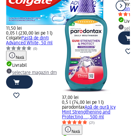
always
Ab
Platinum
Livrab
11,50 lei
selec
0,05 l (230,00 lei pe 1 l)
Colgate
Pastă de dinți
Advanced White, 50 ml
(0)
Notă
Livrabil
selectare magazin dm
37,00 lei
0,5 l (74,00 lei pe 1 l)
parodontax
Apă de gură Icy
Mint Strengthening and
Protecting..., 500 ml
(21)
Notă