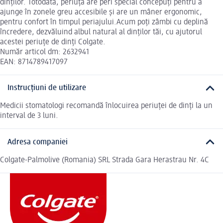
dinților. Totodată, periuța are peri special concepuți pentru a
ajunge în zonele greu accesibile și are un mâner ergonomic,
pentru confort în timpul periajului.Acum poți zâmbi cu deplină
încredere, dezvăluind albul natural al dinților tăi, cu ajutorul
acestei periuțe de dinți Colgate.
Număr articol dm: 2632941
EAN: 8714789417097
Instrucțiuni de utilizare
Medicii stomatologi recomandă înlocuirea periuței de dinți la un
interval de 3 luni.
Adresa companiei
Colgate-Palmolive (Romania) SRL Strada Gara Herastrau Nr. 4C