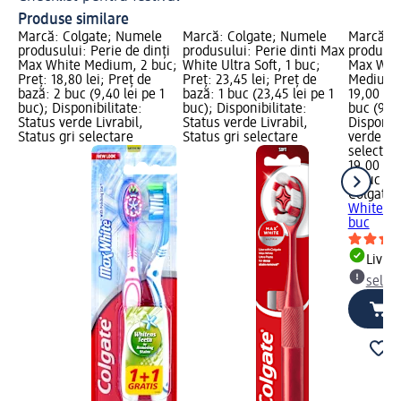
Produse similare
Marcă: Colgate; Numele
Marcă: Colgate; Numele
Marcă: C
produsului: Perie de dinți
produsului: Perie dinti Max
produsulu
Max White Medium, 2 buc;
White Ultra Soft, 1 buc;
Max Whit
Preț: 18,80 lei; Preț de
Preț: 23,45 lei; Preț de
Medium, 
bază: 2 buc (9,40 lei pe 1
bază: 1 buc (23,45 lei pe 1
19,00 lei
buc); Disponibilitate:
buc); Disponibilitate:
buc (9,50
Status verde Livrabil,
Status verde Livrabil,
Disponibi
Status gri selectare
Status gri selectare
verde Liv
selectar
19,00 lei
2 buc (9,
Colgate
P
White Ch
buc
Livrab
selec