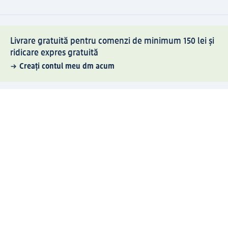
Livrare gratuită pentru comenzi de minimum 150 lei și
ridicare expres gratuită
Creați contul meu dm acum
Ajutor
Avantaje și Servicii
Relații clienți
Livrare și transport
Returnare și schimb
Compania dm
Compania
Responsabilitate
Carieră
Presă
Structura corporativă
Universul produselor dm
Lumea dm