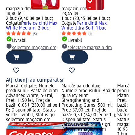
magazin dm
magazin dm
18,80 lei
23,45 lei
2 buc (9,40 lei pe 1 buc)
1 buc (23,45 lei pe 1 buc)
Colgate
Perie de dinți Max
Colgate
Perie dinti Max
White Medium, 2 buc
White Ultra Soft, 1 buc
(5)
(1)
Livrabil
Livrabil
selectare magazin dm
selectare magazin dm
Alți clienți au cumpărat și
Marcă: Colgate; Numele
Marcă: parodontax;
Marcă: a
produsului: Pastă de dinți
Numele produsului: Apă de
produsul
Advanced White, 50 ml;
gură Icy Mint
Platinum
Preț: 11,50 lei; Preț de
Strengthening and
Preț: 10,
bază: 0,05 l (230,00 lei pe 1
Protecting Gums, 500 ml;
bază: 7 b
l); Disponibilitate: Status
Preț: 37,00 lei; Preț de
buc); Dis
verde Livrabil, Status gri
bază: 0,5 l (74,00 lei pe 1 l);
Status ve
selectare magazin dm
Disponibilitate: Status
Status gr
verde Livrabil, Status gri
magazin
selectare magazin dm
10,95 lei
7 buc (1,