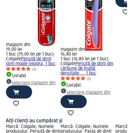
magazin dm
19,00 lei
magazin dm
1 buc (19,00 lei pe 1 buc)
16,80 lei
Colgate
Periuță de dinți
1 buc (16,80 lei pe 1 buc)
slim moale neagra, 1 buc
Colgate
Periuță de dinți din
cărbune de înaltă
(5)
densitate..., 1 buc
Livrabil
(5)
selectare magazin dm
Livrabil
selectare magazin dm
Alți clienți au cumpărat și
Marcă: Colgate; Numele
Marcă: Colgate; Numele
Marcă: C
produsului: Periuță de dinți
produsului: Pasta de dinți
produsul