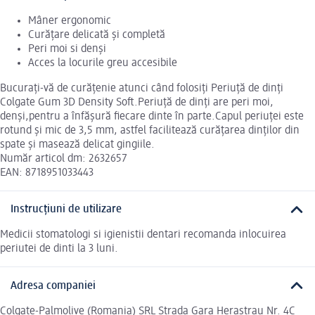
Mâner ergonomic
Curățare delicată și completă
Peri moi si denși
Acces la locurile greu accesibile
Bucurați-vă de curățenie atunci când folosiți Periuță de dinți
Colgate Gum 3D Density Soft.Periuță de dinți are peri moi,
denși,pentru a înfășură fiecare dinte în parte.Capul periuței este
rotund și mic de 3,5 mm, astfel facilitează curățarea dinților din
spate și masează delicat gingiile.
Număr articol dm: 2632657
EAN: 8718951033443
Instrucțiuni de utilizare
Medicii stomatologi si igienistii dentari recomanda inlocuirea
periutei de dinti la 3 luni.
Adresa companiei
Colgate-Palmolive (Romania) SRL Strada Gara Herastrau Nr. 4C