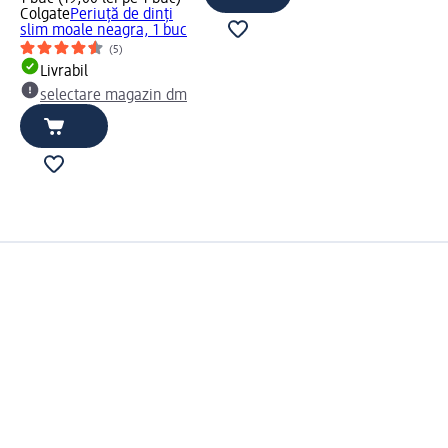
Colgate
Periuță de dinți
slim moale neagra, 1 buc
(5)
Livrabil
selectare magazin dm