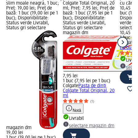
slim moale neagra, 1 buc;
Colgate Total Original, 20
cu cărbu
Preț: 19,00 lei; Preț de
ml; Preț: 7,95 lei; Preț de
10,45 lei
bază: 1 buc (19,00 lei pe 1
bază: 1 buc (7,95 lei pe 1
buc (10,4
buc); Disponibilitate:
buc); Disponibilitate:
Disponibi
Status verde Livrabil,
Status verde Livrabil,
verde Liv
Status gri selectare
Status gri selectare
selectar
magazin dm
10,45 lei
1 buc (10
Colgate
P
cărbune,
Livrab
selec
7,95 lei
1 buc (7,95 lei pe 1 buc)
Colgate
Pasta de dinți
Colgate Total Original, 20
ml
(1)
Notă
Livrabil
selectare magazin dm
magazin dm
19,00 lei
1 buc (19,00 lei pe 1 buc)