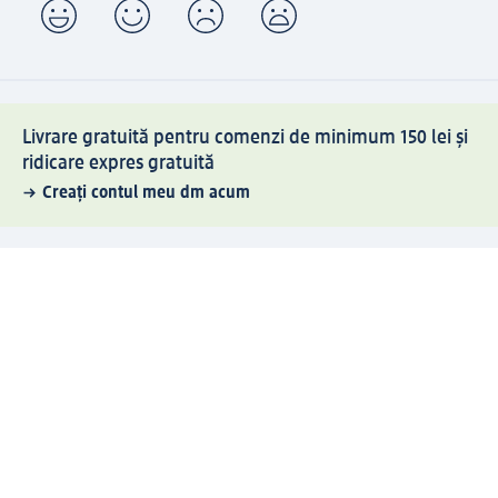
Livrare gratuită pentru comenzi de minimum 150 lei și
ridicare expres gratuită
Creați contul meu dm acum
Ajutor
Avantaje și Servicii
Relații clienți
Livrare și transport
Returnare și schimb
Compania dm
Compania
Responsabilitate
Carieră
Presă
Structura corporativă
Universul produselor dm