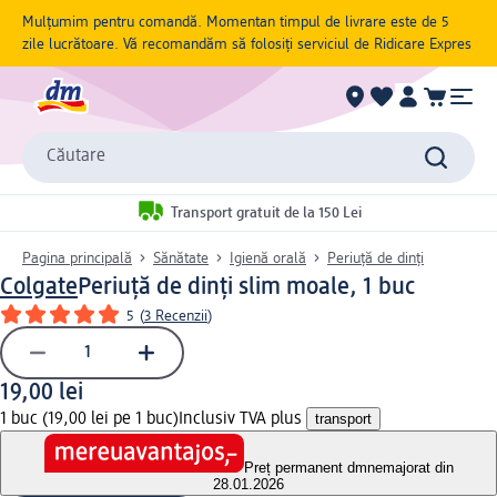
Mulțumim pentru comandă. Momentan timpul de livrare este de 5
zile lucrătoare. Vă recomandăm să folosiți serviciul de Ridicare Expres
Căutare
Transport gratuit de la 150 Lei
Pagina principală
Sănătate
Igienă orală
Periuță de dinți
Colgate
Periuță de dinți slim moale, 1 buc
5
(
3 Recenzii
)
19,00 lei
1 buc (19,00 lei pe 1 buc)
Inclusiv TVA plus
transport
Preț permanent dm
nemajorat din
28.01.2026