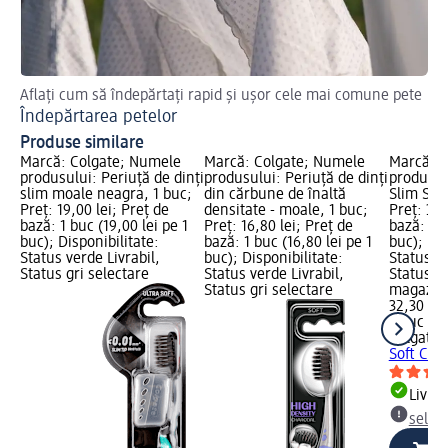
Aflați cum să îndepărtați rapid și ușor cele mai comune pete
Cel
Îndepărtarea petelor
Cu
Produse similare
Marcă: Colgate; Numele
Marcă: Colgate; Numele
Marcă: C
produsului: Periuță de dinți
produsului: Periuță de dinți
produsulu
slim moale neagra, 1 buc;
din cărbune de înaltă
Slim Soft
Preț: 19,00 lei; Preț de
densitate - moale, 1 buc;
Preț: 32,
bază: 1 buc (19,00 lei pe 1
Preț: 16,80 lei; Preț de
bază: 3 b
buc); Disponibilitate:
bază: 1 buc (16,80 lei pe 1
buc); Dis
Status verde Livrabil,
buc); Disponibilitate:
Status ve
Status gri selectare
Status verde Livrabil,
Status gr
Status gri selectare
magazin
32,30 lei
3 buc (10
Colgate
P
Soft Cha
Livrab
selec