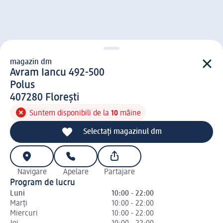
magazin dm
magazin d m
Avram Iancu 492-500
Polus
4 0 7 2 8 0
407280
Floreşti
Suntem disponibili de la
10
mâine
Selectați magazinul dm
Navigare
Apelare
Partajare
Program de lucru
Luni
10:00 - 22:00
Marți
10:00 - 22:00
Miercuri
10:00 - 22:00