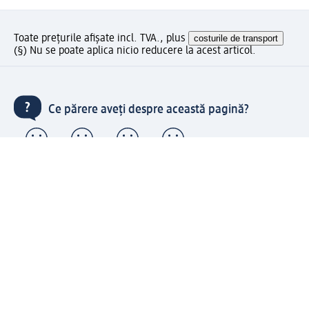
Toate prețurile afișate incl. TVA., plus
costurile de transport
(§) Nu se poate aplica nicio reducere la acest articol.
Ce părere aveți despre această pagină?
Livrare gratuită pentru comenzi de minimum 150 lei și
ridicare expres gratuită
Creați contul meu dm acum
Ajutor