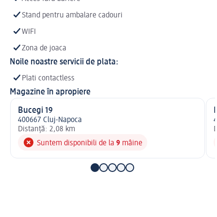
Stand pentru ambalare cadouri
WIFI
Zona de joaca
Noile noastre servicii de plata:
Plati contactless
Magazine în apropiere
Bucegi 19
E
400667 Cluj-Napoca
4
Distanță: 2,08 km
D
Suntem disponibili de la
9
mâine