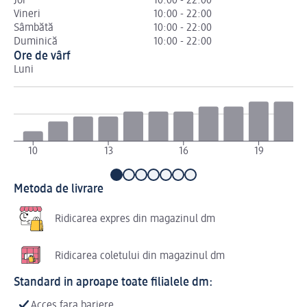
Joi
10:00 - 22:00
Vineri
10:00 - 22:00
Sâmbătă
10:00 - 22:00
Duminică
10:00 - 22:00
Ore de vârf
Luni
Ma
10
13
16
19
Metoda de livrare
Ridicarea expres din magazinul dm
Ridicarea coletului din magazinul dm
Standard in aproape toate filialele dm:
Acces fara bariere