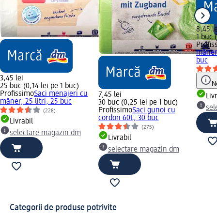
8,45 le
1 buc 
Profis
mânere
buc
3,45 lei
N
25 buc (0,14 lei pe 1 buc)
Profissimo
Saci menajeri cu
7,45 lei
Liv
mâner, 25 litri, 25 buc
30 buc (0,25 lei pe 1 buc)
sel
Profissimo
Saci gunoi cu
(228)
cordon 60L, 30 buc
Livrabil
(275)
selectare magazin dm
Livrabil
selectare magazin dm
Categorii de produse potrivite