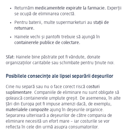
Returnăm
medicamentele expirate la farmacie.
Experții
se ocupă de eliminarea corectă.
Pentru baterii, multe supermarketuri au
stații de
returnare.
Hainele vechi și pantofii trebuie să ajungă în
containerele publice de colectare.
Sfat:
Hainele bine păstrate pot fi vândute, donate
organizațiilor caritabile sau schimbate pentru ținute noi.
Posibilele consecințe ale lipsei separării deșeurilor
Cine nu separă sau nu o face corect riscă
costuri
suplimentare
. Companiile de eliminare nu sunt obligate să
golească containerele umplute greșit. De asemenea, în alte
țări din Europa pot fi impuse amenzi dacă, de exemplu,
materialele compozite
ajung în deșeurile organice.
Separarea ulterioară a deșeurilor de către compania de
eliminare necesită un efort mare – iar costurile se vor
reflecta în cele din urmă asupra consumatorilor.