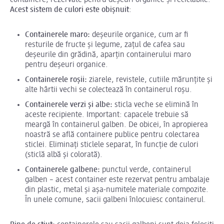
containere, rezervate pentru deșeuri organice și reciclabile.
Acest sistem de culori este obișnuit
:
Containerele maro:
deșeurile organice, cum ar fi
resturile de fructe și legume, zațul de cafea sau
deșeurile din grădină, aparțin containerului maro
pentru deșeuri organice.
Containerele roșii:
ziarele, revistele, cutiile mărunțite și
alte hârtii vechi se colectează în containerul roșu.
Containerele verzi și albe:
sticla veche se elimină în
aceste recipiente. Important: capacele trebuie să
meargă în containerul galben. De obicei, în apropierea
noastră se află containere publice pentru colectarea
sticlei. Eliminați sticlele separat, în funcție de culori
(sticlă albă și colorată).
Containerele galbene:
punctul verde, containerul
galben – acest container este rezervat pentru ambalaje
din plastic, metal și așa-numitele materiale compozite.
În unele comune, sacii galbeni înlocuiesc containerul.