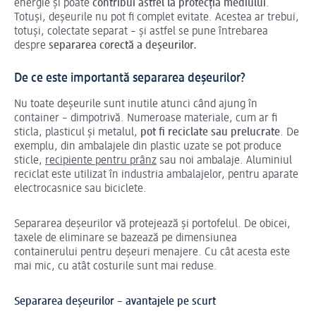
energie și poate
contribui astfel la protecția mediului
.
Totuși, deșeurile nu pot fi complet evitate. Acestea ar trebui,
totuși, colectate separat – și astfel se pune întrebarea
despre
separarea corectă a deșeurilor.
De ce este importantă separarea deșeurilor?
Nu toate deșeurile sunt inutile atunci când ajung în
container – dimpotrivă. Numeroase materiale, cum ar fi
sticla, plasticul și metalul,
pot fi reciclate sau prelucrate
. De
exemplu, din ambalajele din plastic uzate se pot produce
sticle,
recipiente pentru prânz
sau noi ambalaje. Aluminiul
reciclat este utilizat în industria ambalajelor, pentru aparate
electrocasnice sau biciclete.
Separarea deșeurilor vă protejează și portofelul. De obicei,
taxele de eliminare se bazează pe dimensiunea
containerului pentru deșeuri menajere. Cu cât acesta este
mai mic, cu atât costurile sunt mai reduse.
Separarea deșeurilor – avantajele pe scurt