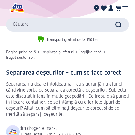
Căutare
Transport gratuit de la 150 Lei
Pagina principală
Inspirație și sfaturi
Îngrijire casă
Buget sustenabil
Separarea deșeurilor – cum se face corect
Separarea nu doare întotdeauna – cu siguranță nu atunci
când vine vorba de separarea corectă a deșeurilor. Subiectul
este discutat intens în multe gospodării. Ce trebuie să puneți
în fiecare container, ce se întâmplă cu diferitele tipuri de
deșeuri? Aflați cum să eliminați deșeurile corect și de ce
merită să separați deșeurile.
dm drogerie markt
Durata lecturii 6 min.
•
03.07.2025