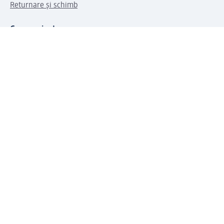
Returnare și schimb
Compania dm
Compania
Responsabilitate
Carieră
Presă
Structura corporativă
Universul produselor dm
Lumea dm
Metode de plată