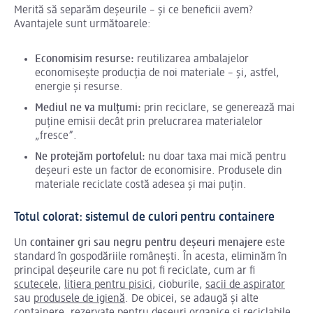
Merită să separăm deșeurile – și ce beneficii avem?
Avantajele sunt următoarele:
Economisim resurse:
reutilizarea ambalajelor
economisește producția de noi materiale – și, astfel,
energie și resurse.
Mediul ne va mulțumi:
prin reciclare, se generează mai
puține emisii decât prin prelucrarea materialelor
„fresce”.
Ne protejăm portofelul:
nu doar taxa mai mică pentru
deșeuri este un factor de economisire. Produsele din
materiale reciclate costă adesea și mai puțin.
Totul colorat: sistemul de culori pentru containere
Un
container gri sau negru pentru deșeuri menajere
este
standard în gospodăriile românești. În acesta, eliminăm în
principal deșeurile care nu pot fi reciclate, cum ar fi
scutecele
,
litiera pentru pisici
, cioburile,
sacii de aspirator
sau
produsele de igienă
. De obicei, se adaugă și alte