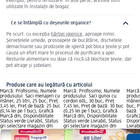
exemplu, pentru fertilizare. În altă parte, acestea sunt
utilizate în instalații de biogaz.
Ce se întâmplă cu deșeurile organice?
Pe scurt: cu excepția
hârtiei igienice
, aproape nimic.
Șervețelele umede, prosoapele de bucătărie, dischetele
demachiante sau produsele de igienă pot bloca țevile și pot
cauza un efort mare în procesul de purificare a apei.
Resturile alimentare nu doar că riscă să blocheze țevile, dar
pot atrage și șobolani.
Produse care au legătură cu articolul
Marcă: Profissimo; Numele
Marcă: Profissimo; Numele
Marcă
produsului: Saci menajeri cu
produsului: Saci gunoi cu
produs
mâner, 25 litri, 25 buc; Preț:
cordon 60L, 30 buc; Preț:
mânere
3,45 lei; Preț de bază: 25 buc
7,45 lei; Preț de bază: 30 buc
buc; P
(0,14 lei pe 1 buc); Grafică
(0,25 lei pe 1 buc); Grafică
bază: 
Marcă dm; Disponibilitate:
Marcă dm; Disponibilitate:
Grafi
Status verde Livrabil, Status
Status verde Livrabil, Status
Dispon
gri selectare magazin dm
gri selectare magazin dm
Livrab
magaz