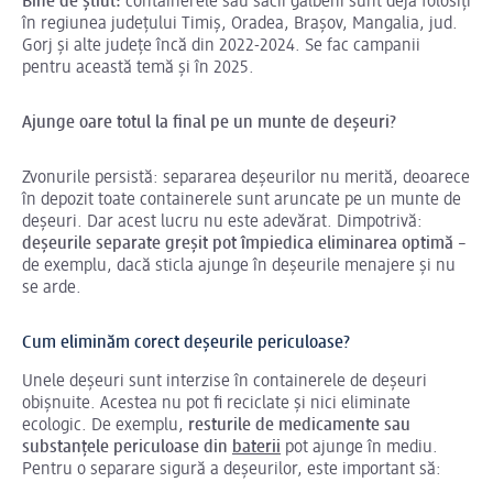
Bine de știut:
containerele sau sacii galbeni sunt deja folosiți
în regiunea județului Timiș, Oradea, Brașov, Mangalia, jud.
Gorj și alte județe încă din 2022-2024. Se fac campanii
pentru această temă și în 2025.
Ajunge oare totul la final pe un munte de deșeuri?
Zvonurile persistă: separarea deșeurilor nu merită, deoarece
în depozit toate containerele sunt aruncate pe un munte de
deșeuri. Dar acest lucru nu este adevărat. Dimpotrivă:
deșeurile separate greșit pot împiedica eliminarea optimă
–
de exemplu, dacă sticla ajunge în deșeurile menajere și nu
se arde.
Cum eliminăm corect deșeurile periculoase?
Unele deșeuri sunt interzise în containerele de deșeuri
obișnuite. Acestea nu pot fi reciclate și nici eliminate
ecologic. De exemplu,
resturile de medicamente sau
substanțele periculoase din
baterii
pot ajunge în mediu.
Pentru o separare sigură a deșeurilor, este important să: