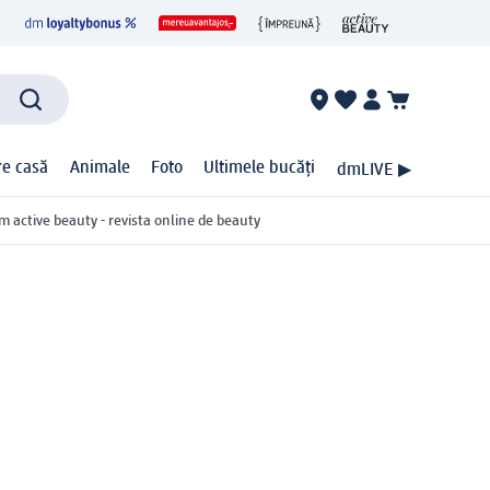
ire casă
Animale
Foto
Ultimele bucăți
dmLIVE ▶
m active beauty - revista online de beauty