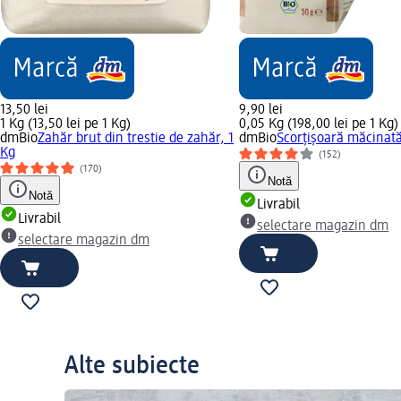
13,50 lei
9,90 lei
1 Kg (13,50 lei pe 1 Kg)
0,05 Kg (198,00 lei pe 1 Kg)
dmBio
Zahăr brut din trestie de zahăr, 1
dmBio
Scorțișoară măcinat
Kg
(152)
(170)
Notă
Notă
Livrabil
Livrabil
selectare magazin dm
selectare magazin dm
Alte subiecte