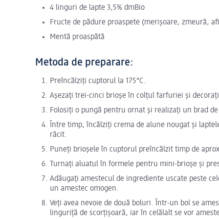
4 linguri de lapte 3,5% dmBio
Fructe de pădure proaspete (merișoare, zmeură, afi
Mentă proaspătă
Metoda de preparare:
Preîncălziți cuptorul la 175°C.
Așezați trei-cinci brioșe în colțul farfuriei și decor
Folosiți o pungă pentru ornat și realizați un brad de
Între timp, încălziți crema de alune nougat și lapte
răcit.
Puneți brioșele în cuptorul preîncălzit timp de apr
Turnați aluatul în formele pentru mini-brioșe și pre
Adăugați amestecul de ingrediente uscate peste cel
un amestec omogen.
Veți avea nevoie de două boluri. Într-un bol se ames
linguriță de scorțișoară, iar în celălalt se vor ames