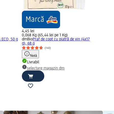
4,45 lei
0,068 Kg (65,44 lei pe 1 Kg)
ă ECO, 50 g
dmBio
Praf de copt cu piatră de vin (4x17
g), 68 g
(140)
Notă
Livrabil
selectare magazin dm