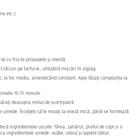
ne etc.)
ați-le cu fructe proaspete și mentă.
 Crăciun pe farfurie, utilizând mișcări în zigzag.
le, la foc mediu, amestecând constant. Apoi lăsați compoziția la
oximativ 10-15 minute.
sărați deasupra restul de scorțișoară.
e umede. Începeți să le mixați la viteză mică, până se formează
tecă ingredientele uscate: făina, zahărul, praful de copt și o
teca ingredientele umede: ouăle, uleiul și laptele bătut.