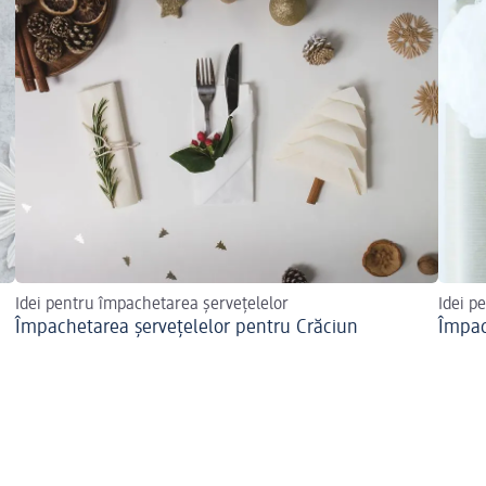
Idei pentru împachetarea șervețelelor
Idei p
Împachetarea șervețelelor pentru Crăciun
Împac