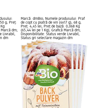
dusului:
Marcă: dmBio; Numele produsului: Praf
50 g; Preț:
de copt cu piatră de vin (4x17 g), 68 g;
 Kg
Preț: 4,45 lei; Preț de bază: 0,068 Kg
că Marcă dm;
(65,44 lei pe 1 Kg); Grafică Marcă dm;
e Livrabil,
Disponibilitate: Status verde Livrabil,
in dm
Status gri selectare magazin dm