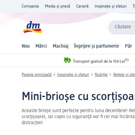
Compania
Media și presă
Carieră
Inspirație și sfaturi
T
Căutare
Nou
Mărci
Machiaj
Îngrijire și parfumerie
Păr
(1)
Transport gratuit de la 150 Lei
Pagina principală
Inspirație și sfaturi
Nutriție
Rețete și sfa
Mini-brioșe cu scorțișoa
Aceaste brioșe sunt perfecte pentru luna decembrie! Reț
scorțișoarei, iar copiii cu siguranță vor fi cei mai încânta
distracției!