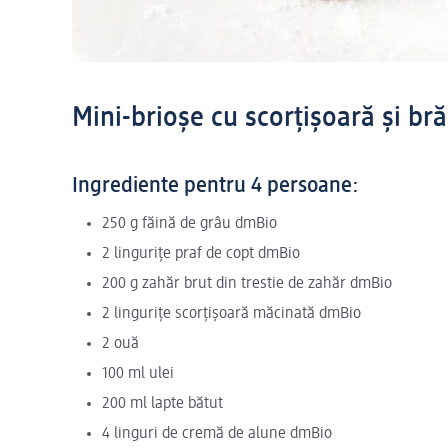
Mini-brioșe cu scorțișoară și br
Ingrediente pentru 4 persoane:
250 g făină de grâu dmBio
2 lingurițe praf de copt dmBio
200 g zahăr brut din trestie de zahăr dmBio
2 lingurițe scorțișoară măcinată dmBio
2 ouă
100 ml ulei
200 ml lapte bătut
4 linguri de cremă de alune dmBio