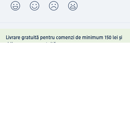
Livrare gratuită pentru comenzi de minimum 150 lei și
ridicare expres gratuită
Creați contul meu dm acum
Ajutor
Avantaje și Servicii
Relații clienți
Livrare și transport
Returnare și schimb
Compania dm
Compania
Responsabilitate
Carieră
Presă
Structura corporativă
Universul produselor dm