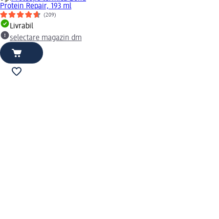
Protein Repair, 193 ml
(209)
Livrabil
selectare magazin dm