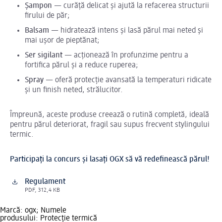
Șampon
— curăță delicat și ajută la refacerea structurii
firului de păr;
Balsam
— hidratează intens și lasă părul mai neted și
mai ușor de pieptănat;
Ser sigilant
— acționează în profunzime pentru a
fortifica părul și a reduce ruperea;
Spray
— oferă protecție avansată la temperaturi ridicate
și un finish neted, strălucitor.
Împreună, aceste produse creează o rutină completă, ideală
pentru părul deteriorat, fragil sau supus frecvent stylingului
termic.
Participați la concurs și lasați OGX să vă redefinească părul!
Regulament
PDF, 312,4 KB
Marcă: ogx; Numele
produsului: Protecție termică