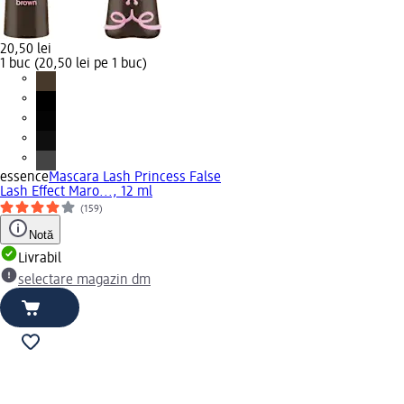
20,50 lei
1 buc (20,50 lei pe 1 buc)
essence
Mascara Lash Princess False
Lash Effect Maro..., 12 ml
(159)
Notă
Livrabil
selectare magazin dm