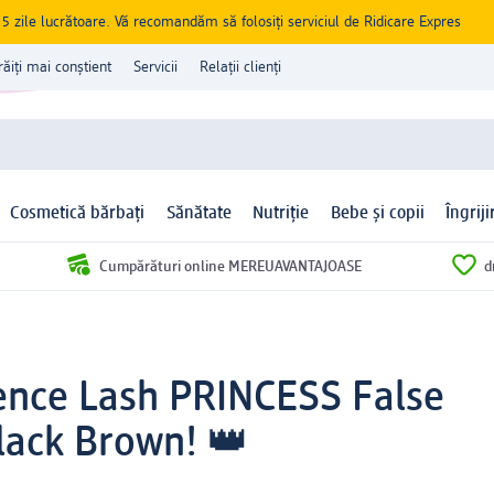
zile lucrătoare. Vă recomandăm să folosiți serviciul de Ridicare Expres
răiți mai conștient
Servicii
Relații clienți
Cosmetică bărbați
Sănătate
Nutriție
Bebe și copii
Îngrij
Cumpărături online MEREUAVANTAJOASE
d
sence Lash PRINCESS False
Black Brown! 👑