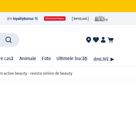
ire casă
Animale
Foto
Ultimele bucăți
dmLIVE ▶
m active beauty - revista online de beauty