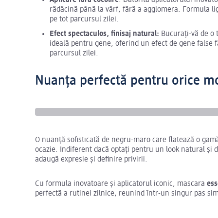
Aplicare fără cocolire
: Datorită aplicatorului inova
rădăcină până la vârf, fără a agglomera. Formula li
pe tot parcursul zilei.
Efect spectaculos, finisaj natural:
Bucurați-vă de o 
ideală pentru gene, oferind un efect de gene false făr
parcursul zilei.
Nuanța perfectă pentru orice 
O nuanță sofisticată de negru-maro care flatează o gamă 
ocazie. Indiferent dacă optați pentru un look natural și
adaugă expresie și definire privirii.
Cu formula inovatoare și aplicatorul iconic, mascara
ess
perfectă a rutinei zilnice, reunind într-un singur pas si