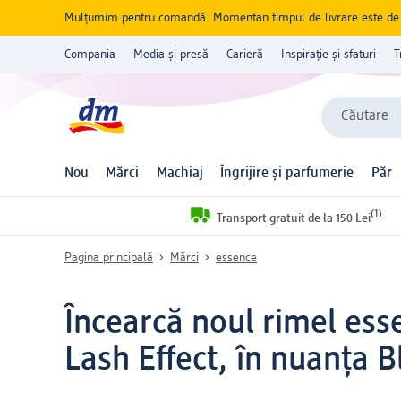
Mulțumim pentru comandă. Momentan timpul de livrare este de 5 
Compania
Media și presă
Carieră
Inspirație și sfaturi
T
Căutare
Nou
Mărci
Machiaj
Îngrijire și parfumerie
Păr
(1)
Transport gratuit de la 150 Lei
Pagina principală
Mărci
essence
Încearcă noul rimel es
Lash Effect, în nuanța 