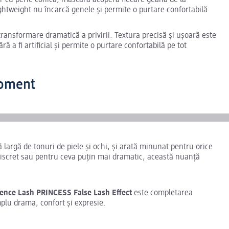
tor cu perie conica, mascara acoperă fiecare geană de la
ghtweight nu încarcă genele și permite o purtare confortabilă
transformare dramatică a privirii. Textura precisă și ușoară este
ă a fi artificial și permite o purtare confortabilă pe tot
moment
largă de tonuri de piele și ochi, și arată minunat pentru orice
 discret sau pentru ceva puțin mai dramatic, această nuanță
ence Lash PRINCESS False Lash Effect
este completarea
mplu drama, confort și expresie.