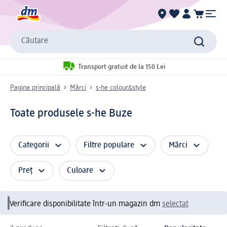
Căutare
Transport gratuit de la 150 Lei
Pagina principală
Mărci
s-he colour&style
Toate produsele s-he Buze
Categorii
Filtre populare
Mărci
Preț
Culoare
Verificare disponibilitate într-un magazin dm
selectat