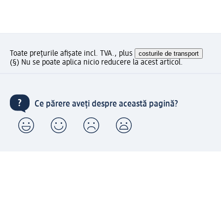
Toate prețurile afișate incl. TVA., plus
costurile de transport
(§) Nu se poate aplica nicio reducere la acest articol.
Ce părere aveți despre această pagină?
Livrare gratuită pentru comenzi de minimum 150 lei și
ridicare expres gratuită
Creați contul meu dm acum