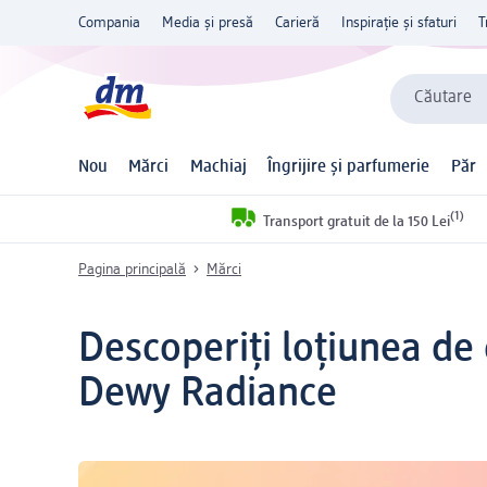
Compania
Media și presă
Carieră
Inspirație și sfaturi
T
Căutare
Nou
Mărci
Machiaj
Îngrijire și parfumerie
Păr
(1)
Transport gratuit de la 150 Lei
Pagina principală
Mărci
Descoperiți loțiunea de
Dewy Radiance