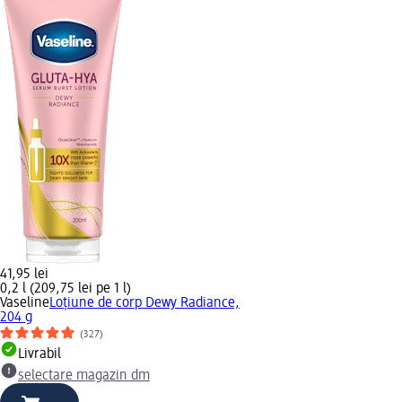
41,95 lei
0,2 l (209,75 lei pe 1 l)
Vaseline
Loțiune de corp Dewy Radiance,
204 g
(327)
Livrabil
selectare magazin dm