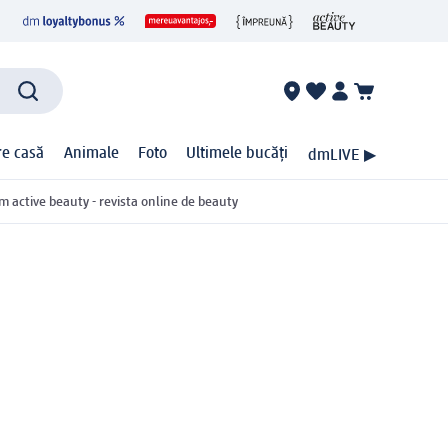
ire casă
Animale
Foto
Ultimele bucăți
dmLIVE ▶
m active beauty - revista online de beauty