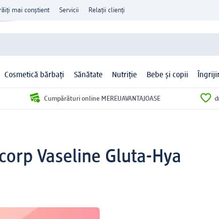
răiți mai conștient
Servicii
Relații clienți
Cosmetică bărbați
Sănătate
Nutriție
Bebe și copii
Îngrij
Cumpărături online MEREUAVANTAJOASE
d
 corp Vaseline Gluta-Hya