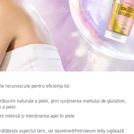
te recunoscute pentru eficiența lor:
ălucirii naturale a pielii, prin susținerea nivelului de glutation,
a pielii.
re intensă și menținerea apei în piele.
ătățește aspectul tern, iar Vaseline®Petroleum Jelly sigilează