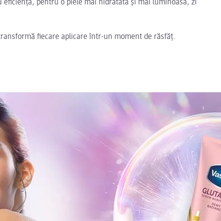
ficiență, pentru o piele mai hidratată și mai luminoasă, zi
 transformă fiecare aplicare într-un moment de răsfăț.