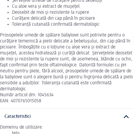
Șervețele umede de curățare pentru bebeluși
Cu aloe vera și extract de mușețel
Deosebit de moi și rezistente la rupere
Curățare delicată din cap până în picioare
Toleranță cutanată confirmată dermatologic
Prosopelele umede de spălare babylove sunt potrivite pentru o
curățare temeinică a pielii delicate a bebelușului, din cap până în
picioare. Îmbogățite cu o loțiune cu aloe vera și extract de
mușețel, acestea hidratează și curăță delicat. Șervețelele deosebit
de moi și rezistente la rupere sunt, de asemenea, blânde cu ochii,
fapt confirmat prin teste oftalmologice. Datorită formulei cu pH
neutru pentru piele, fără alcool, prosopelele umede de spălare de
la babylove sunt o alegere bună și pentru îngrijirea delicată a pielii
sensibile a adulților. Toleranța cutanată este confirmată
dermatologic.
Număr articol dm: 1045634
EAN: 4070765015058
Caracteristici
Domeniu de utilizare:
telo