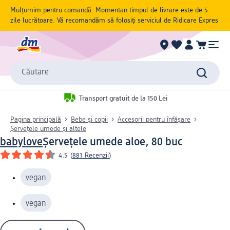
Mulțumim pentru comandă. Momentan timpul de livrare este de 5
zile lucrătoare. Vă recomandăm să folosiți serviciul de Ridicare Expres
Căutare
Transport gratuit de la 150 Lei
Pagina principală
Bebe și copii
Accesorii pentru înfășare
Șervețele umede și altele
babylove
Șervețele umede aloe, 80 buc
4.5
(
881 Recenzii
)
vegan
vegan