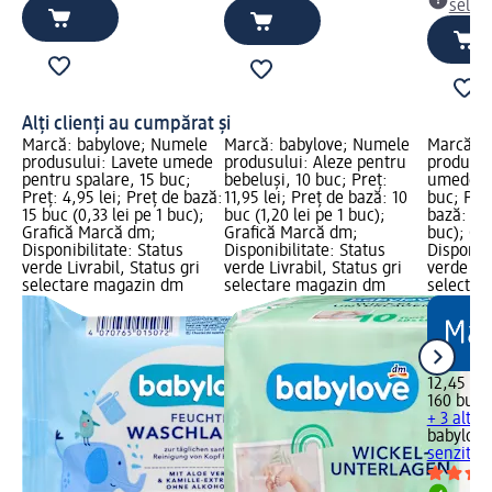
selec
Alți clienți au cumpărat și
Marcă: babylove; Numele
Marcă: babylove; Numele
Marcă: b
produsului: Lavete umede
produsului: Aleze pentru
produsul
pentru spalare, 15 buc;
bebeluşi, 10 buc; Preț:
umede se
Preț: 4,95 lei; Preț de bază:
11,95 lei; Preț de bază: 10
buc; Preț
15 buc (0,33 lei pe 1 buc);
buc (1,20 lei pe 1 buc);
bază: 160
Grafică Marcă dm;
Grafică Marcă dm;
buc); Gr
Disponibilitate: Status
Disponibilitate: Status
Disponibi
verde Livrabil, Status gri
verde Livrabil, Status gri
verde Liv
selectare magazin dm
selectare magazin dm
selectar
12,45 lei
160 buc (
+ 3 alte
babylove
senzitiv