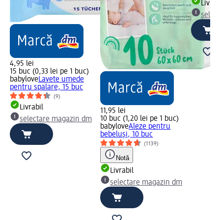
Livrab
selec
4,95 lei
15 buc (0,33 lei pe 1 buc)
babylove
Lavete umede
pentru spalare, 15 buc
(9)
Livrabil
11,95 lei
10 buc (1,20 lei pe 1 buc)
selectare magazin dm
babylove
Aleze pentru
bebeluşi, 10 buc
(1139)
Notă
Livrabil
selectare magazin dm