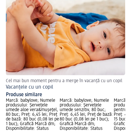
Cel mai bun moment pentru a merge în vacanță cu un copil
Des
Vacanțele cu un copil
Că
Produse similare
Marcă: babylove; Numele
Marcă: babylove; Numele
Marcă: b
produsului: Șervețele
produsului: Șervețele
produsul
umede aloe vera&mușețel,
umede senzitiv, 80 buc;
pentru s
80 buc; Preț: 6,45 lei; Preț
Preț: 6,45 lei; Preț de bază:
Preț: 4,9
de bază: 80 buc (0,08 lei pe
80 buc (0,08 lei pe 1 buc);
15 buc (0
1 buc); Grafică Marcă dm;
Grafică Marcă dm;
Grafică 
Disponibilitate: Status
Disponibilitate: Status
Disponibi