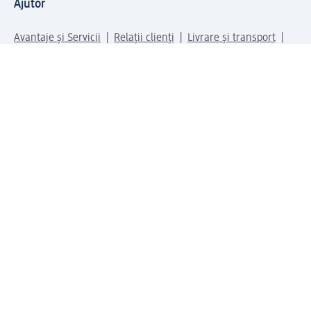
Ajutor
Avantaje și Servicii
Relații clienți
Livrare și transport
Returnare și schimb
Compania dm
Compania
Responsabilitate
Carieră
Presă
Structura corporativă
Universul produselor dm
Lumea dm
Metode de plată