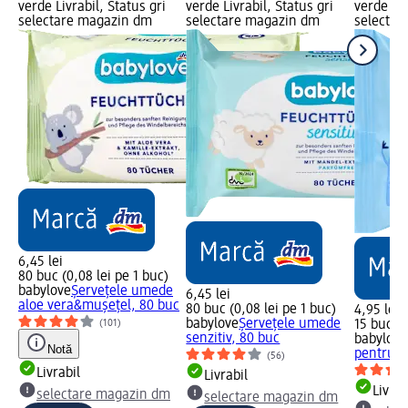
verde Livrabil, Status gri
verde Livrabil, Status gri
verde Liv
selectare magazin dm
selectare magazin dm
selectar
6,45 lei
80 buc (0,08 lei pe 1 buc)
babylove
Șervețele umede
6,45 lei
aloe vera&mușețel, 80 buc
80 buc (0,08 lei pe 1 buc)
4,95 lei
babylove
Șervețele umede
(101)
15 buc (0
senzitiv, 80 buc
babylove
Notă
pentru s
(56)
Livrabil
Livrabil
Livrab
selectare magazin dm
selectare magazin dm