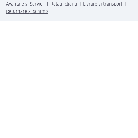
Avantaje și Servicii
Relații clienți
Livrare și transport
Returnare și schimb
Compania dm
Compania
Responsabilitate
Carieră
Presă
Structura corporativă
Universul produselor dm
Lumea dm
Metode de plată