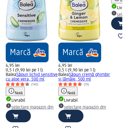
Notă
Livrab
selec
4,95 lei
4,95 lei
0,5 l (9,90 lei pe 1 l)
0,5 l (9,90 lei pe 1 l)
Balea
Săpun lichid sensitive
Balea
Săpun cremă ghimbir
cu aloe vera, 500 ml
și lămâie, 500 ml
(145)
(15)
Notă
Notă
Livrabil
Livrabil
selectare magazin dm
selectare magazin dm