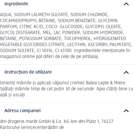
Ingrediente
AQUA, SODIUM LAURETH SULFATE, SODIUM CHLORIDE,
COCAMIDOPROPYL BETAINE, SODIUM BENZOATE, GLYCERIN,
PARFUM, CITRIC ACID, COCO- GLUCOSIDE, GLYCERYL OLEATE,
GLYCOL DISTEARATE, MEL, LAC POWDER, SODIUM HYDROXIDE,
BETAINE, POTASSIUM SORBATE, TOCOPHEROL, HYDROGENATED
VEGETABLE GLYCERIDES CITRATE, LECITHIN, ASCORBYL PALMITATE,
SODIUM SULFATE, CI 10316, CI 45100. Ingredientele menționate în
magazinul online pot diferi de cele de pe ambalaj.
Instrucțiuni de utilizare
Umeziți mâinile și aplicați săpunul cremos Balea Lapte & Miere.
Spălați mâinile timp de cel puțin 30 de secunde. Apoi clătiți bine cu
apă și uscați.
Adresa companiei
dm-drogerie markt GmbH & Co. KG Am dm-Platz 1, 76227
Karlsruhe servicecenter@dm.de