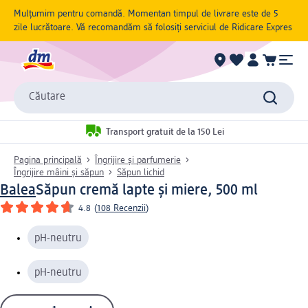
Mulțumim pentru comandă. Momentan timpul de livrare este de 5
zile lucrătoare. Vă recomandăm să folosiți serviciul de Ridicare Expres
Căutare
Transport gratuit de la 150 Lei
Pagina principală
Îngrijire și parfumerie
Îngrijire mâini și săpun
Săpun lichid
Balea
Săpun cremă lapte și miere, 500 ml
4.8
(
108 Recenzii
)
pH-neutru
pH-neutru