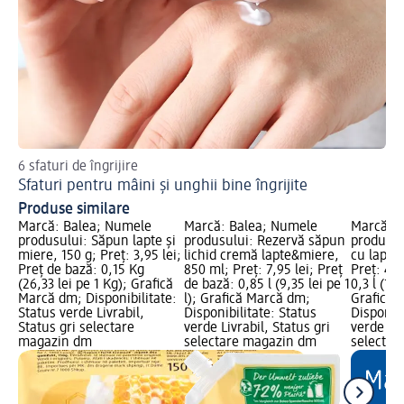
6 sfaturi de îngrijire
Sp
Sfaturi pentru mâini și unghii bine îngrijite
He
Produse similare
Marcă: Balea; Numele
Marcă: Balea; Numele
Marcă: B
produsului: Săpun lapte și
produsului: Rezervă săpun
produsul
miere, 150 g; Preț: 3,95 lei;
lichid cremă lapte&miere,
cu lapte 
Preț de bază: 0,15 Kg
850 ml; Preț: 7,95 lei; Preț
Preț: 4,9
(26,33 lei pe 1 Kg); Grafică
de bază: 0,85 l (9,35 lei pe 1
0,3 l (16,
Marcă dm; Disponibilitate:
l); Grafică Marcă dm;
Grafică 
Status verde Livrabil,
Disponibilitate: Status
Disponibi
Status gri selectare
verde Livrabil, Status gri
verde Liv
magazin dm
selectare magazin dm
selectar