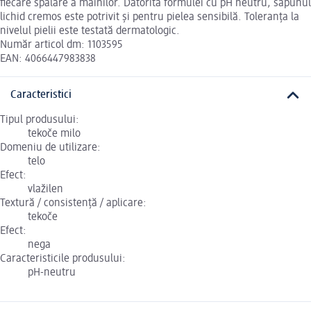
fiecare spălare a mâinilor. Datorită formulei cu pH neutru, săpunul
lichid cremos este potrivit și pentru pielea sensibilă. Toleranța la
nivelul pielii este testată dermatologic.
Număr articol dm: 1103595
EAN: 4066447983838
Caracteristici
Tipul produsului:
tekoče milo
Domeniu de utilizare:
telo
Efect:
vlažilen
Textură / consistență / aplicare:
tekoče
Efect:
nega
Caracteristicile produsului:
pH-neutru