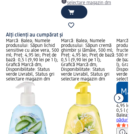
selectare magazin dm
Alți clienți au cumpărat și
Marcă: Balea; Numele
Marcă: Balea; Numele
Marcă: B
produsului: Săpun lichid
produsului: Săpun cremă
produsul
sensitive cu aloe vera, 500
ghimbir și lămâie, 500 ml;
fructe de
ml; Preț: 4,95 lei; Preț de
Preț: 4,95 lei; Preț de bază:
500 ml; P
bază: 0,5 l (9,90 lei pe 1 l);
0,5 l (9,90 lei pe 1 l);
de bază: 
Grafică Marcă dm;
Grafică Marcă dm;
l); Graf
Disponibilitate: Status
Disponibilitate: Status
Disponibi
verde Livrabil, Status gri
verde Livrabil, Status gri
verde Liv
selectare magazin dm
selectare magazin dm
selectar
4,95 lei
0,5 l (9,9
Balea
Săp
pădure și