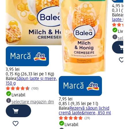
4,95 lei
0,3 l (16,
Balea
Cr
lapte și 
Livrab
selec
3,95 lei
0,15 Kg (26,33 lei pe 1 Kg)
Balea
Săpun lapte și miere,
150 g
(100)
Livrabil
7,95 lei
selectare magazin dm
0,85 l (9,35 lei pe 1 l)
Balea
Rezervă săpun lichid
cremă lapte&miere, 850 ml
(29)
Livrabil