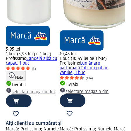
5,95 lei
1 buc (5,95 lei pe 1 buc)
10,45 lei
Profissimo
Candelă albă cu
1 buc (10,45 lei pe 1 buc)
capac, 1 buc
Profissimo
Lumânare
parfumată într-un pahar
(3)
vanilie, 1 buc
Notă
(134)
Livrabil
Livrabil
selectare magazin dm
selectare magazin dm
Alți clienți au cumpărat și
Marcă: Profissimo; Numele
Marcă: Profissimo; Numele
Marcă: P