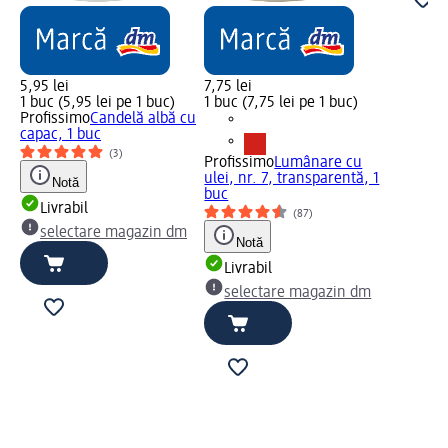
5,95 lei
7,75 lei
1 buc (5,95 lei pe 1 buc)
1 buc (7,75 lei pe 1 buc)
Profissimo
Candelă albă cu
capac, 1 buc
(3)
Profissimo
Lumânare cu
ulei, nr. 7, transparentă, 1
Notă
buc
Livrabil
(87)
selectare magazin dm
Notă
Livrabil
selectare magazin dm