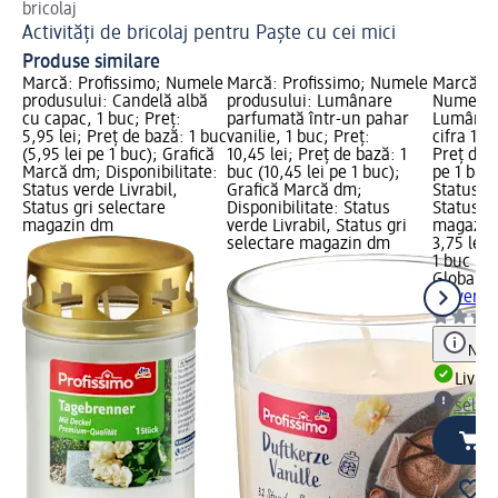
bricolaj
Activități de bricolaj pentru Paște cu cei mici
Produse similare
Marcă: Profissimo; Numele
Marcă: Profissimo; Numele
Marcă: G
produsului: Candelă albă
produsului: Lumânare
Numele p
cu capac, 1 buc; Preț:
parfumată într-un pahar
Lumânare
5,95 lei; Preț de bază: 1 buc
vanilie, 1 buc; Preț:
cifra 1, 1
(5,95 lei pe 1 buc); Grafică
10,45 lei; Preț de bază: 1
Preț de b
Marcă dm; Disponibilitate:
buc (10,45 lei pe 1 buc);
pe 1 buc)
Status verde Livrabil,
Grafică Marcă dm;
Status ve
Status gri selectare
Disponibilitate: Status
Status gr
magazin dm
verde Livrabil, Status gri
magazin
selectare magazin dm
3,75 lei
1 buc (3,
Global Pl
aniversar
Notă
Livrab
selec