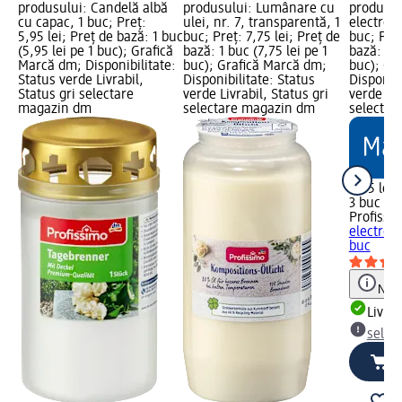
produsului: Candelă albă
produsului: Lumânare cu
produsul
cu capac, 1 buc; Preț:
ulei, nr. 7, transparentă, 1
electroni
5,95 lei; Preț de bază: 1 buc
buc; Preț: 7,75 lei; Preț de
buc; Preț
(5,95 lei pe 1 buc); Grafică
bază: 1 buc (7,75 lei pe 1
bază: 3 b
Marcă dm; Disponibilitate:
buc); Grafică Marcă dm;
buc); Gr
Status verde Livrabil,
Disponibilitate: Status
Disponibi
Status gri selectare
verde Livrabil, Status gri
verde Liv
magazin dm
selectare magazin dm
selectar
4,45 lei
3 buc (1,
Profissi
electroni
buc
Notă
Livrab
selec