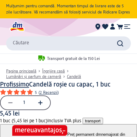
Mulțumim pentru comandă. Momentan timpul de livrare este de 5
zile lucrătoare. Vă recomandăm să folosiți serviciul de Ridicare Expres
Căutare
Transport gratuit de la 150 Lei
Pagina principală
Îngrijire casă
Lumânări și parfum de cameră
Candelă
Profissimo
Candelă roșie cu capac, 1 buc
5
(
2 Recenzii
)
5,45 lei
1 buc (5,45 lei pe 1 buc)
Inclusiv TVA plus
transport
Preț permanent dm
nemajorat din