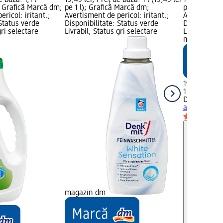
e bază: 1,1 l
15,45 lei; Preț de bază: 1 l (15,45 lei
19,95 lei; Pr
); Grafică Marcă dm;
pe 1 l); Grafică Marcă dm;
pe 1 l); Gra
ricol: iritant.;
Avertisment de pericol: iritant.;
Avertisment 
 Status verde
Disponibilitate: Status verde
Disponibilit
gri selectare
Livrabil, Status gri selectare
Livrabil, St
magazin d
19,95 lei
1 l (19,95 lei
Denkmit
Det
albe 33 spălă
magazin dm