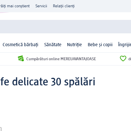
răiți mai conștient
Servicii
Relații clienți
Cosmetică bărbați
Sănătate
Nutriție
Bebe și copii
Îngrij
Cumpărături online MEREUAVANTAJOASE
d
e delicate 30 spălări