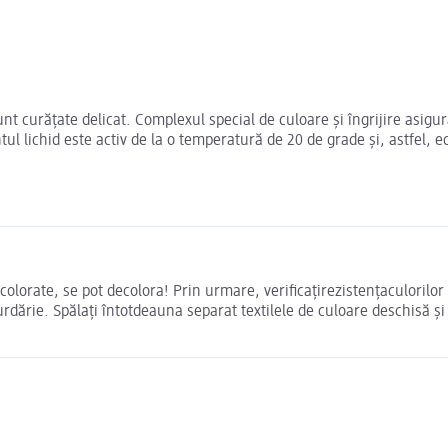
 curățate delicat. Complexul special de culoare și îngrijire asigură 
entul lichid este activ de la o temperatură de 20 de grade și, astfel
 colorate, se pot decolora! Prin urmare, verificațirezistențaculorilor 
rdărie. Spălați întotdeauna separat textilele de culoare deschisă ș