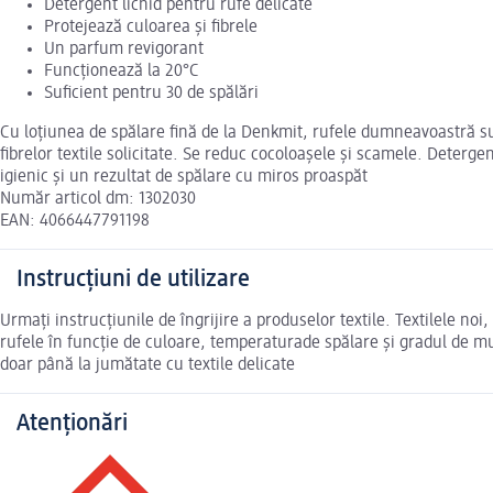
Detergent lichid pentru rufe delicate
Protejează culoarea și fibrele
Un parfum revigorant
Funcționează la 20°C
Suficient pentru 30 de spălări
Cu loțiunea de spălare fină de la Denkmit, rufele dumneavoastră sunt
fibrelor textile solicitate. Se reduc cocoloașele și scamele. Deterg
igienic și un rezultat de spălare cu miros proaspăt
Număr articol dm: 1302030
EAN: 4066447791198
Instrucțiuni de utilizare
Urmați instrucțiunile de îngrijire a produselor textile. Textilele noi,
rufele în funcție de culoare, temperaturade spălare și gradul de mu
doar până la jumătate cu textile delicate
Atenționări