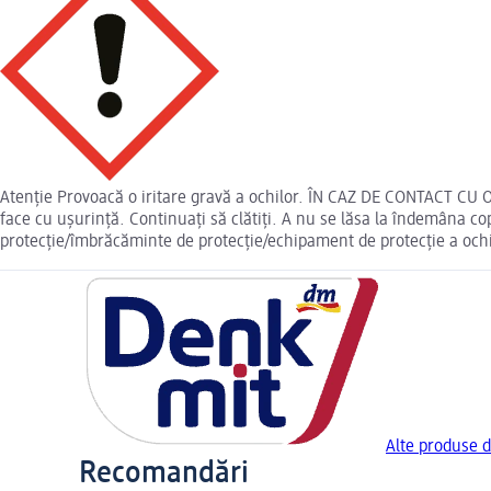
Atenție Provoacă o iritare gravă a ochilor. ÎN CAZ DE CONTACT CU OC
face cu ușurință. Continuați să clătiți. A nu se lăsa la îndemâna c
protecție/îmbrăcăminte de protecție/echipament de protecție a ochilo
Alte produse 
Recomandări