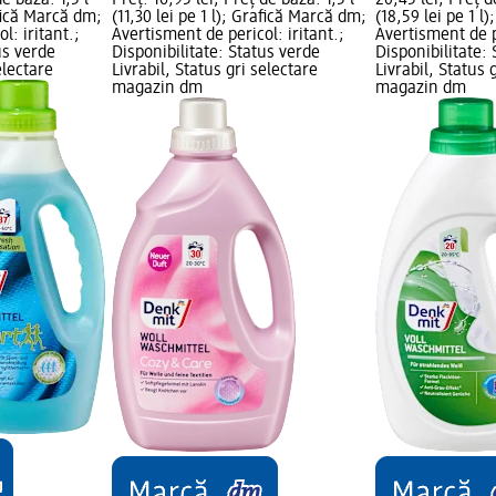
de bază: 1,5 l
Preț: 16,95 lei; Preț de bază: 1,5 l
20,45 lei; Preț d
afică Marcă dm;
(11,30 lei pe 1 l); Grafică Marcă dm;
(18,59 lei pe 1 l
l: iritant.;
Avertisment de pericol: iritant.;
Avertisment de pe
us verde
Disponibilitate: Status verde
Disponibilitate:
electare
Livrabil, Status gri selectare
Livrabil, Status 
magazin dm
magazin dm