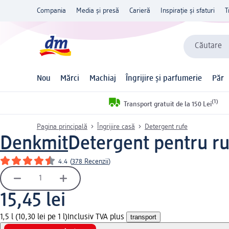
Compania
Media și presă
Carieră
Inspirație și sfaturi
T
Căutare
Nou
Mărci
Machiaj
Îngrijire și parfumerie
Păr
(1)
Transport gratuit de la 150 Lei
Pagina principală
Îngrijire casă
Detergent rufe
Denkmit
Detergent pentru ruf
4.4
(
378 Recenzii
)
15,45 lei
1,5 l (10,30 lei pe 1 l)
Inclusiv TVA plus
transport