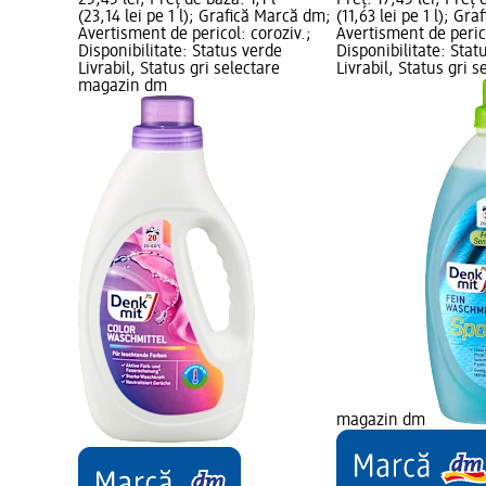
25,45 lei; Preț de bază: 1,1 l
Preț: 17,45 lei; Preț 
(23,14 lei pe 1 l); Grafică Marcă dm;
(11,63 lei pe 1 l); Gr
Avertisment de pericol: coroziv.;
Avertisment de perico
Disponibilitate: Status verde
Disponibilitate: Stat
Livrabil, Status gri selectare
Livrabil, Status gri s
magazin dm
magazin dm