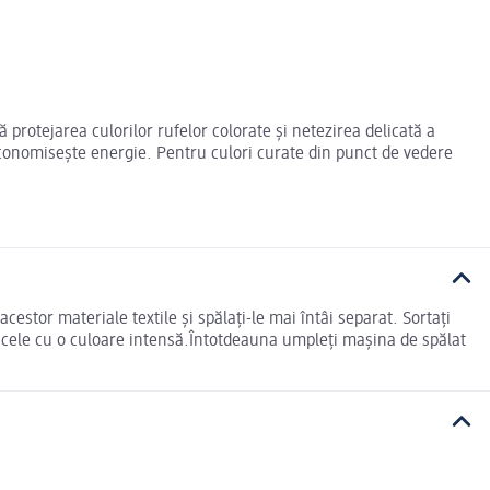
protejarea culorilor rufelor colorate și netezirea delicată a
, economisește energie. Pentru culori curate din punct de vedere
acestor materiale textile și spălați-le mai întâi separat. Sortați
i cele cu o culoare intensă.Întotdeauna umpleți mașina de spălat