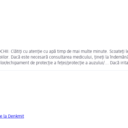
HII: Clătiți cu atenție cu apă timp de mai multe minute. Scoateți le
opiilor. Dacă este necesară consultarea medicului, țineți la îndemâ
r/echipament de protecție a feței/protecție a auzului/... Dacă irita
de la Denkmit