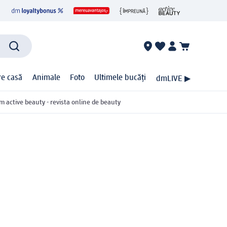
ire casă
Animale
Foto
Ultimele bucăți
dmLIVE ▶
m active beauty - revista online de beauty