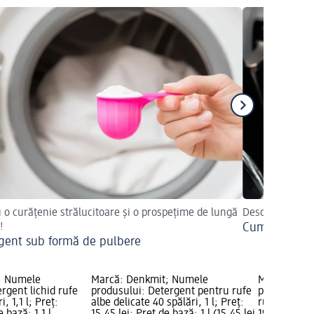
 o curățenie strălucitoare și o prospețime de lungă
Descoperiți sfa
!
Cum să spălaț
gent sub formă de pulbere
; Numele
Marcă: Denkmit; Numele
Marcă: Den
rgent lichid rufe
produsului: Detergent pentru rufe
produsului:
, 1,1 l; Preț:
albe delicate 40 spălări, 1 l; Preț:
rufe albe 33 