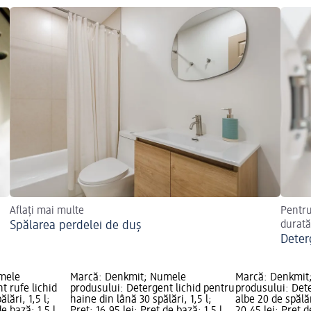
Aflați mai multe
Pentru
Spălarea perdelei de duș
durată
Deter
mele
Marcă: Denkmit; Numele
Marcă: Denkmit
t rufe lichid
produsului: Detergent lichid pentru
produsului: Dete
lări, 1,5 l;
haine din lână 30 spălări, 1,5 l;
albe 20 de spălări