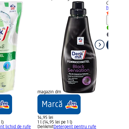
Chicco
Deter
hipoalergeni
Notă
Livrabil
selectar
magazin dm
14,95 lei
 l)
1 l (14,95 lei pe 1 l)
nt lichid de rufe
Denkmit
Detergent pentru rufe