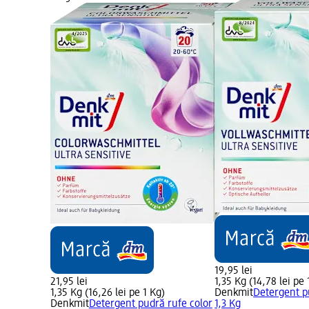
19,95 lei
21,95 lei
1,35 Kg (14,78 lei pe 
se ulta
1,35 Kg (16,26 lei pe 1 Kg)
Denkmit
Detergent p
Denkmit
Detergent pudră rufe color
1,3 Kg