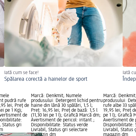
Iată cum se face!
Iată c
Spălarea corectă a hainelor de sport
Îndep
mele
Marcă: Denkmit; Numele
Marcă: Denkmit
nt pudră rufe
produsului: Detergent lichid pentru
produsului: Dete
,95 lei; Preț de
haine din lână 30 spălări, 1,5 l;
rufe albe 33 spălă
ei pe 1 Kg);
Preț: 16,95 lei; Preț de bază: 1,5 l
19,95 lei; Preț de
vertisment de
(11,30 lei pe 1 l); Grafică Marcă dm;
pe 1 l); Grafică
ponibilitate:
Avertisment de pericol: iritant.;
Avertisment de p
, Status gri
Disponibilitate: Status verde
Disponibilitate:
dm
Livrabil, Status gri selectare
Livrabil, Status 
magazin dm
magazin dm