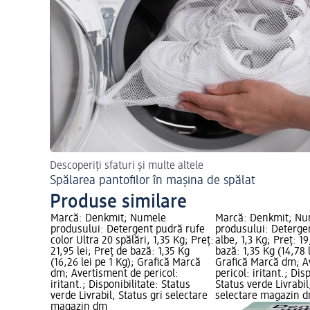
Descoperiți sfaturi și multe altele
Spălarea pantofilor în mașina de spălat
Produse similare
e
Marcă: Denkmit; Numele
Marcă: Denkmit; Nu
 vase ulta
produsului: Detergent pudră rufe
produsului: Deterge
,95 lei;
color Ultra 20 spălări, 1,35 Kg; Preț:
albe, 1,3 Kg; Preț: 19
lei pe 1 l);
21,95 lei; Preț de bază: 1,35 Kg
bază: 1,35 Kg (14,78 l
isment de
(16,26 lei pe 1 Kg); Grafică Marcă
Grafică Marcă dm; A
ilitate:
dm; Avertisment de pericol:
pericol: iritant.; Dis
tus gri
iritant.; Disponibilitate: Status
Status verde Livrabil
verde Livrabil, Status gri selectare
selectare magazin 
magazin dm