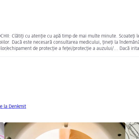
HII: Clătiți cu atenție cu apă timp de mai multe minute. Scoateți le
opiilor. Dacă este necesară consultarea medicului, țineți la îndemâ
r/echipament de protecție a feței/protecție a auzului/... Dacă irita
de la Denkmit