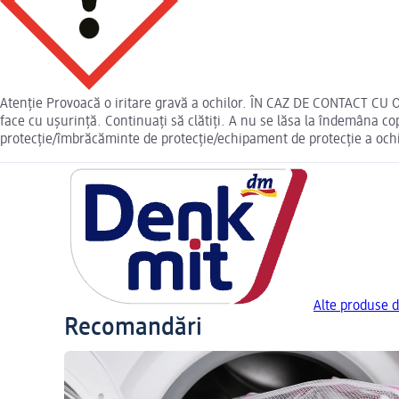
Atenție Provoacă o iritare gravă a ochilor. ÎN CAZ DE CONTACT CU OC
face cu ușurință. Continuați să clătiți. A nu se lăsa la îndemâna c
protecție/îmbrăcăminte de protecție/echipament de protecție a ochilo
Alte produse 
Recomandări