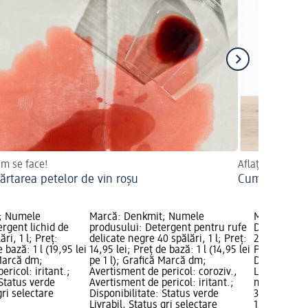
um se face!
Aflați mai mult
ărtarea petelor de vin roșu
Cum preparați
; Numele
Marcă: Denkmit; Numele
Marcă: Chic
rgent lichid de
produsului: Detergent pentru rufe
Detergent d
ri, 1 l; Preț:
delicate negre 40 spălări, 1 l; Preț:
27 spălări, 1
 bază: 1 l (19,95 lei
14,95 lei; Preț de bază: 1 l (14,95 lei
Preț de bază:
 Marcă dm;
pe 1 l); Grafică Marcă dm;
Disponibilit
ericol: iritant.;
Avertisment de pericol: coroziv.,
Livrabil, St
 Status verde
Avertisment de pericol: iritant.;
magazin d
gri selectare
Disponibilitate: Status verde
34,95 lei
Livrabil, Status gri selectare
1,5 l (23,30 l