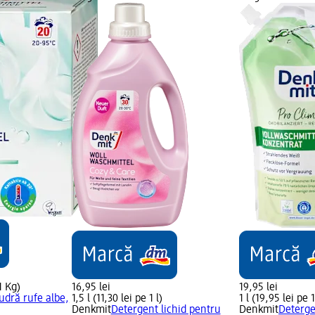
1 Kg)
16,95 lei
19,95 lei
udră rufe albe,
1,5 l (11,30 lei pe 1 l)
1 l (19,95 lei pe 1
Denkmit
Detergent lichid pentru
Denkmit
Deterge