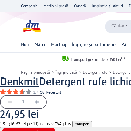
Compania
Media și presă
Carieră
Inspirație și sfaturi
T
Căutare
Nou
Mărci
Machiaj
Îngrijire și parfumerie
Păr
(1)
Transport gratuit de la 150 Lei
Pagina principală
Îngrijire casă
Detergent rufe
Detergent 
Denkmit
Detergent rufe lichid
3.7
(
32 Recenzii
)
24,95 lei
1,5 l (16,63 lei pe 1 l)
Inclusiv TVA plus
transport