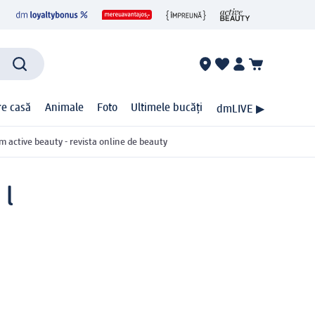
ire casă
Animale
Foto
Ultimele bucăți
dmLIVE ▶
m active beauty - revista online de beauty
 l