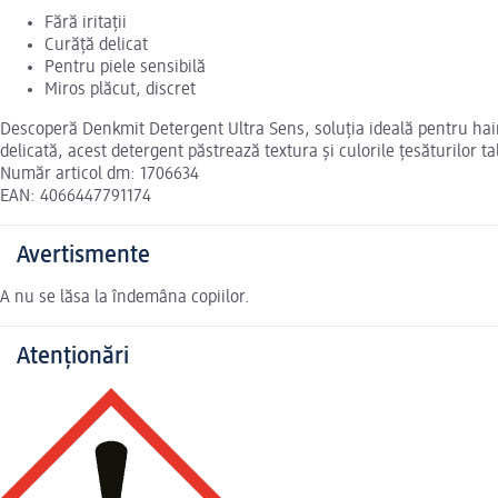
Fără iritații
Curăță delicat
Pentru piele sensibilă
Miros plăcut, discret
Descoperă Denkmit Detergent Ultra Sens, soluția ideală pentru haine
delicată, acest detergent păstrează textura și culorile țesăturilor tale
Număr articol dm: 1706634
EAN: 4066447791174
Avertismente
A nu se lăsa la îndemâna copiilor.
Atenționări