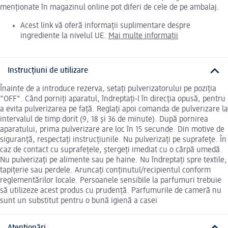
menționate în magazinul online pot diferi de cele de pe ambalaj.
Acest link vă oferă informații suplimentare despre
ingrediente la nivelul UE.
Mai multe informații
Instrucțiuni de utilizare
Înainte de a introduce rezerva, setați pulverizatorului pe poziția
"OFF". Când porniți aparatul, îndreptați-l în direcția opusă, pentru
a evita pulverizarea pe față. Reglați apoi comanda de pulverizare la
intervalul de timp dorit (9, 18 și 36 de minute). După pornirea
aparatului, prima pulverizare are loc în 15 secunde. Din motive de
siguranță, respectați instrucțiunile. Nu pulverizați pe suprafețe. În
caz de contact cu suprafețele, ștergeți imediat cu o cârpă umedă.
Nu pulverizați pe alimente sau pe haine. Nu îndreptați spre textile,
tapițerie sau perdele. Aruncați conținutul/recipientul conform
reglementărilor locale. Persoanele sensibile la parfumuri trebuie
să utilizeze acest produs cu prudență. Parfumurile de cameră nu
sunt un substitut pentru o bună igienă a casei
Atenționări