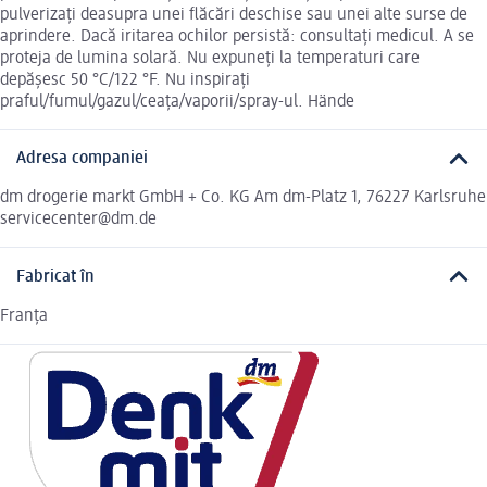
pulverizaţi deasupra unei flăcări deschise sau unei alte surse de
aprindere. Dacă iritarea ochilor persistă: consultaţi medicul. A se
proteja de lumina solară. Nu expuneţi la temperaturi care
depăşesc 50 °C/122 °F. Nu inspiraţi
praful/fumul/gazul/ceața/vaporii/spray-ul. Hände
Adresa companiei
dm drogerie markt GmbH + Co. KG Am dm-Platz 1, 76227 Karlsruhe
servicecenter@dm.de
Fabricat în
Franța