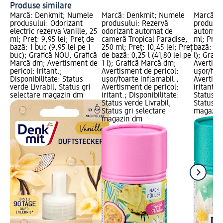
Produse similare
Marcă: Denkmit; Numele
Marcă: Denkmit; Numele
Marcă: 
produsului: Odorizant
produsului: Rezervă
produsul
electric rezerva Vanille, 25
odorizant automat de
automat 
ml; Preț: 9,95 lei; Preț de
cameră Tropical Paradise,
ml; Preț:
bază: 1 buc (9,95 lei pe 1
250 ml; Preț: 10,45 lei; Preț
bază: 0,2
buc); Grafică NOU, Grafică
de bază: 0,25 l (41,80 lei pe
l); Graf
Marcă dm; Avertisment de
1 l); Grafică Marcă dm;
Avertism
pericol: iritant.;
Avertisment de pericol:
ușor/foar
Disponibilitate: Status
ușor/foarte inflamabil.,
Avertism
verde Livrabil, Status gri
Avertisment de pericol:
iritant.;
selectare magazin dm
iritant.; Disponibilitate:
Status ve
Status verde Livrabil,
Status gr
Status gri selectare
magazin
magazin dm