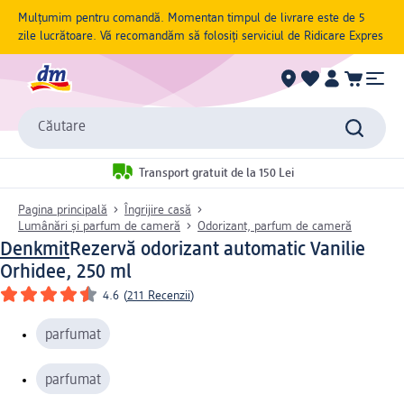
Mulțumim pentru comandă. Momentan timpul de livrare este de 5
zile lucrătoare. Vă recomandăm să folosiți serviciul de Ridicare Expres
Căutare
Transport gratuit de la 150 Lei
Pagina principală
Îngrijire casă
Lumânări și parfum de cameră
Odorizant, parfum de cameră
Denkmit
Rezervă odorizant automatic Vanilie
Orhidee, 250 ml
4.6
(
211 Recenzii
)
parfumat
parfumat