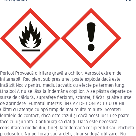
Pericol Provoacă o iritare gravă a ochilor. Aerosol extrem de
inflamabil. Recipient sub presiune: poate exploda dacă este
încălzit Nociv pentru mediul acvatic cu efecte pe termen lung.
Linalool A nu se lăsa la îndemâna copiilor. A se păstra departe de
surse de căldură, suprafețe fierbinți, scântei, flăcări și alte surse
de aprindere. Fumatul interzis. ÎN CAZ DE CONTACT CU OCHII:
Clătiți cu atenție cu apă timp de mai multe minute. Scoateți
lentilele de contact, dacă este cazul și dacă acest lucru se poate
face cu ușurință. Continuați să clătiți. Dacă este necesară
consultarea medicului, țineți la îndemână recipientul sau eticheta
produsului. Nu perforați sau ardeți, chiar și după utilizare. Nu