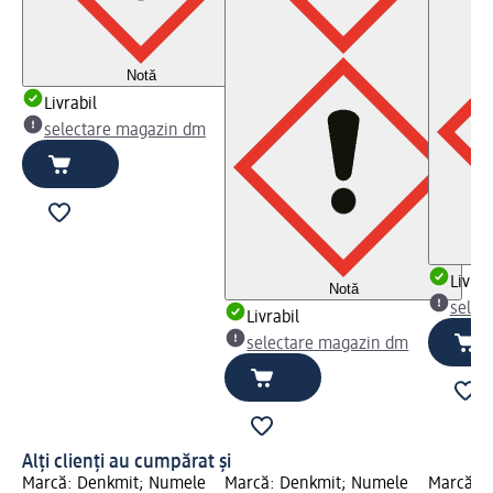
Notă
Livrabil
selectare magazin dm
Livrab
Notă
selec
Livrabil
selectare magazin dm
Alți clienți au cumpărat și
Marcă: Denkmit; Numele
Marcă: Denkmit; Numele
Marcă: 