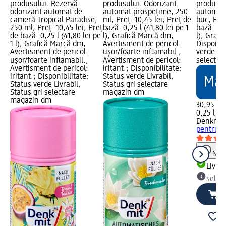
produsului: Rezervă
produsului: Odorizant
produsul
odorizant automat de
automat prospețime, 250
automat 
cameră Tropical Paradise,
ml; Preț: 10,45 lei; Preț de
buc; Preț
250 ml; Preț: 10,45 lei; Preț
bază: 0,25 l (41,80 lei pe 1
bază: 0,2
de bază: 0,25 l (41,80 lei pe
l); Grafică Marcă dm;
l); Graf
1 l); Grafică Marcă dm;
Avertisment de pericol:
Disponibi
Avertisment de pericol:
ușor/foarte inflamabil.,
verde Liv
ușor/foarte inflamabil.,
Avertisment de pericol:
selectar
Avertisment de pericol:
iritant.; Disponibilitate:
iritant.; Disponibilitate:
Status verde Livrabil,
Status verde Livrabil,
Status gri selectare
Status gri selectare
magazin dm
magazin dm
30,95 lei
0,25 l (12
Denkmit
pentru î
Notă
Livrab
selec