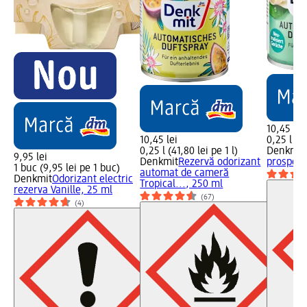
10,45 lei
10,45 lei
0,25 l (41
0,25 l (41,80 lei pe 1 l)
Denkmit
9,95 lei
Denkmit
Rezervă odorizant
prospeți
1 buc (9,95 lei pe 1 buc)
automat de cameră
Denkmit
Odorizant electric
Tropical..., 250 ml
rezerva Vanille, 25 ml
(67)
(4)