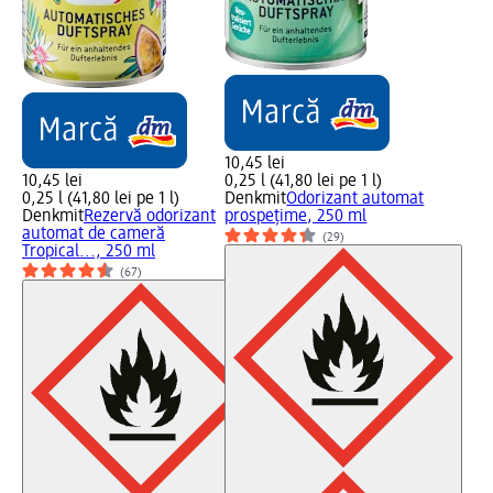
10,45 lei
10,45 lei
0,25 l (41,80 lei pe 1 l)
0,25 l (41,80 lei pe 1 l)
Denkmit
Odorizant automat
Denkmit
Rezervă odorizant
prospețime, 250 ml
automat de cameră
(29)
Tropical..., 250 ml
(67)