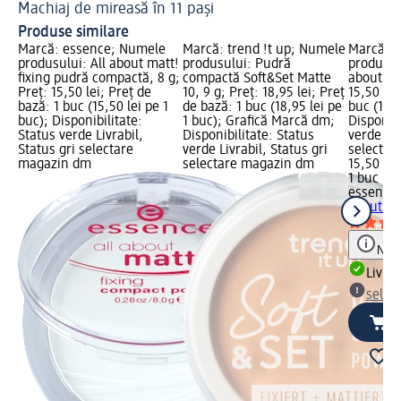
Machiaj de mireasă în 11 pași
Ma
Produse similare
Marcă: essence; Numele
Marcă: trend !t up; Numele
Marcă: 
produsului: All about matt!
produsului: Pudră
produsulu
fixing pudră compactă, 8 g;
compactă Soft&Set Matte
about sof
Preț: 15,50 lei; Preț de
10, 9 g; Preț: 18,95 lei; Preț
15,50 lei
bază: 1 buc (15,50 lei pe 1
de bază: 1 buc (18,95 lei pe
buc (15,5
buc); Disponibilitate:
1 buc); Grafică Marcă dm;
Disponibi
Status verde Livrabil,
Disponibilitate: Status
verde Liv
Status gri selectare
verde Livrabil, Status gri
selectar
magazin dm
selectare magazin dm
15,50 lei
1 buc (15
essence
about sof
Notă
Livrab
selec