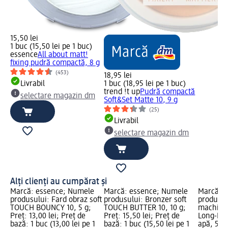
15,50 lei
1 buc (15,50 lei pe 1 buc)
essence
All about matt!
fixing pudră compactă, 8 g
(453)
18,95 lei
Livrabil
1 buc (18,95 lei pe 1 buc)
trend !t up
Pudră compactă
selectare magazin dm
Soft&Set Matte 10, 9 g
(25)
Livrabil
selectare magazin dm
Alți clienți au cumpărat și
Marcă: essence; Numele
Marcă: essence; Numele
Marcă: 
produsului: Fard obraz soft
produsului: Bronzer soft
produsul
TOUCH BOUNCY 10, 5 g;
TOUCH BUTTER 10, 10 g;
machiaj 
Preț: 13,00 lei; Preț de
Preț: 15,50 lei; Preț de
Long-Las
bază: 1 buc (13,00 lei pe 1
bază: 1 buc (15,50 lei pe 1
apă, 50 m