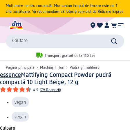
Mulțumim pentru comandă. Momentan timpul de livrare este de 5
zile lucrătoare. Vă recomandăm să folosiți serviciul de Ridicare Expres
Căutare
Transport gratuit de la 150 Lei
Pagina principală
Machiaj
Ten
Pudră și matifiere
essence
Mattifying Compact Powder pudră
compactă 10 Light Beige, 12 g
4.5
(
79 Recenzii
)
vegan
vegan
Culoare