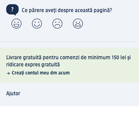
Ce părere aveți despre această pagină?
Livrare gratuită pentru comenzi de minimum 150 lei și
ridicare expres gratuită
Creați contul meu dm acum
Ajutor
Avantaje și Servicii
Relații clienți
Livrare și transport
Returnare și schimb
Compania dm