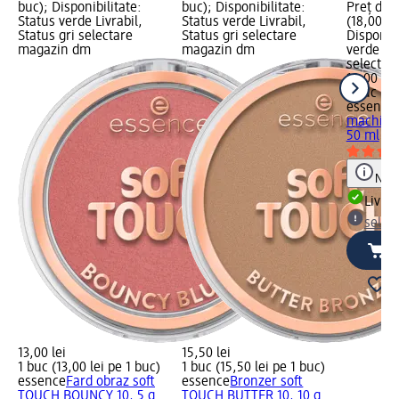
buc); Disponibilitate:
buc); Disponibilitate:
Preț de 
Status verde Livrabil,
Status verde Livrabil,
(18,00 le
Status gri selectare
Status gri selectare
Disponibi
magazin dm
magazin dm
verde Liv
selectar
18,00 lei
1 buc (18
essence
machiaj F
50 ml
Notă
Livrab
selec
13,00 lei
15,50 lei
1 buc (13,00 lei pe 1 buc)
1 buc (15,50 lei pe 1 buc)
essence
Fard obraz soft
essence
Bronzer soft
TOUCH BOUNCY 10, 5 g
TOUCH BUTTER 10, 10 g