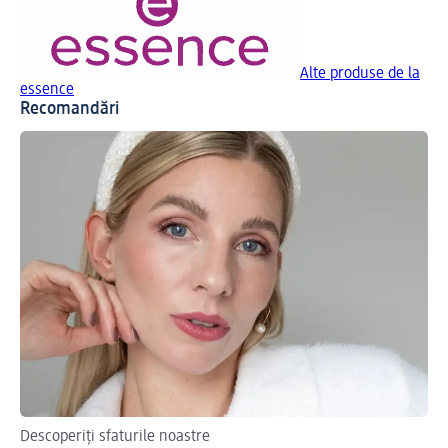
Alte produse de la
essence
Recomandări
Descoperiți sfaturile noastre
Gh