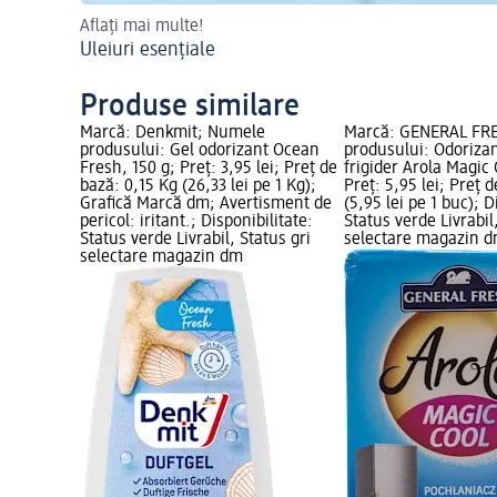
Aflați mai multe!
Uleiuri esențiale
Produse similare
Marcă: Denkmit; Numele
Marcă: GENERAL FR
produsului: Gel odorizant Ocean
produsului: Odoriza
Fresh, 150 g; Preț: 3,95 lei; Preț de
frigider Arola Magic 
bază: 0,15 Kg (26,33 lei pe 1 Kg);
Preț: 5,95 lei; Preț 
Grafică Marcă dm; Avertisment de
(5,95 lei pe 1 buc); D
pericol: iritant.; Disponibilitate:
Status verde Livrabil
Status verde Livrabil, Status gri
selectare magazin 
selectare magazin dm