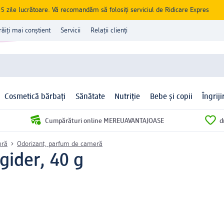
zile lucrătoare. Vă recomandăm să folosiți serviciul de Ridicare Expres
răiți mai conștient
Servicii
Relații clienți
Cosmetică bărbați
Sănătate
Nutriție
Bebe și copii
Îngrij
Cumpărături online MEREUAVANTAJOASE
d
eră
Odorizant, parfum de cameră
gider, 40 g