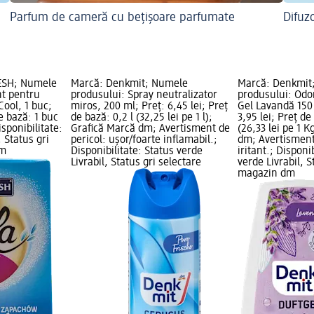
Parfum de cameră cu bețișoare parfumate
Difuz
ESH; Numele
Marcă: Denkmit; Numele
Marcă: Denkmit
nt pentru
produsului: Spray neutralizator
produsului: Odo
Cool, 1 buc;
miros, 200 ml; Preț: 6,45 lei; Preț
Gel Lavandă 150 
de bază: 1 buc
de bază: 0,2 l (32,25 lei pe 1 l);
3,95 lei; Preț de
isponibilitate:
Grafică Marcă dm; Avertisment de
(26,33 lei pe 1 K
, Status gri
pericol: ușor/foarte inflamabil.;
dm; Avertisment
dm
Disponibilitate: Status verde
iritant.; Disponi
Livrabil, Status gri selectare
verde Livrabil, S
magazin dm