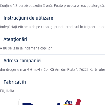
Conține 1,2-benzisotiazolin-3-onă. Poate provoca o reacție alergică. A
Instrucțiuni de utilizare
Îndepărtați eticheta de pe capac și puneți produsul în frigider. Înl
Atenționări
A nu se lăsa la îndemâna copiilor.
Adresa companiei
dm-drogerie markt GmbH + Co. KG Am dm-Platz 1, 76227 Karlsruh
Fabricat în
EU, Italia