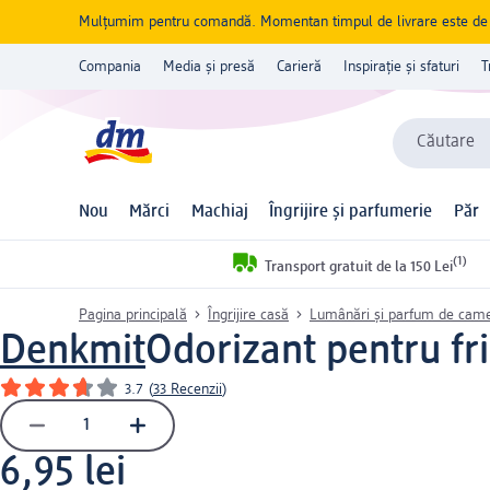
Mulțumim pentru comandă. Momentan timpul de livrare este de 5 
Compania
Media și presă
Carieră
Inspirație și sfaturi
T
Căutare
Nou
Mărci
Machiaj
Îngrijire și parfumerie
Păr
(1)
Transport gratuit de la 150 Lei
Pagina principală
Îngrijire casă
Lumânări și parfum de cam
Denkmit
Odorizant pentru fri
3.7
(
33 Recenzii
)
6,95 lei