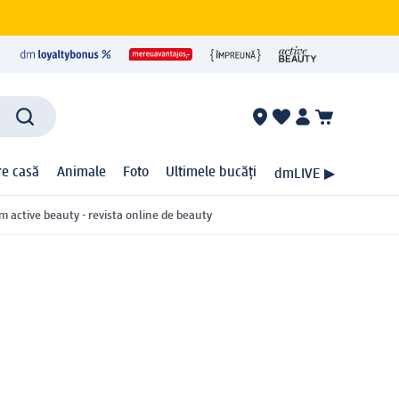
ire casă
Animale
Foto
Ultimele bucăți
dmLIVE ▶
m active beauty - revista online de beauty