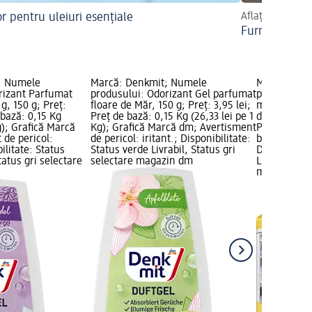
or pentru uleiuri esențiale
Aflați mai mult
Furnici în ca
; Numele
Marcă: Denkmit; Numele
Marcă: Den
rizant Parfumat
produsului: Odorizant Gel parfumat
produsului:
g, 150 g; Preț:
floare de Măr, 150 g; Preț: 3,95 lei;
mașina de s
 bază: 0,15 Kg
Preț de bază: 0,15 Kg (26,33 lei pe 1
de lămâie, 2
g); Grafică Marcă
Kg); Grafică Marcă dm; Avertisment
Preț de bază
 de pericol:
de pericol: iritant.; Disponibilitate:
buc); Grafi
bilitate: Status
Status verde Livrabil, Status gri
Disponibilit
tatus gri selectare
selectare magazin dm
Livrabil, St
magazin d