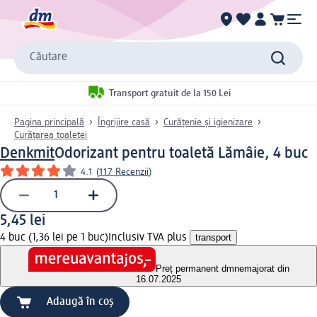
Căutare
Transport gratuit de la 150 Lei
Pagina principală
Îngrijire casă
Curățenie și igienizare
Curățarea toaletei
Denkmit
Odorizant pentru toaletă Lămâie, 4 buc
4.1
(
117 Recenzii
)
5,45 lei
4 buc (1,36 lei pe 1 buc)
Inclusiv TVA plus
transport
Preț permanent dm
nemajorat din
16.07.2025
Adaugă în coș