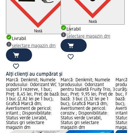
Notă
Livrabil
Notă
selectare magazin dm
Livrabil
selectare magazin dm
Alți clienți au cumpărat și
Marcă: Denkmit; Numele
Marcă: Denkmit; Numele
Marcă: 
produsului: Odorizant WC 1
produsului: Odorizant
produsul
suport 3 rezerve, 1 buc;
pentru toaletă Fruity Trio, 3
curățare
Preț: 8,45 lei; Preț de bază:
buc; Preț: 9,95 lei; Preț de
buc; Preț
3 buc (2,82 lei pe 1 buc);
bază: 3 buc (3,32 lei pe 1
bază: 16 
Grafică Marcă dm;
buc); Grafică Marcă dm;
buc); Gr
Avertisment de pericol:
Avertisment de pericol:
Avertism
iritant.; Disponibilitate:
coroziv.; Disponibilitate:
iritant.;
Status verde Livrabil,
Status verde Livrabil,
Status ve
Status gri selectare
Status gri selectare
Status gr
magazin dm
magazin dm
magazin