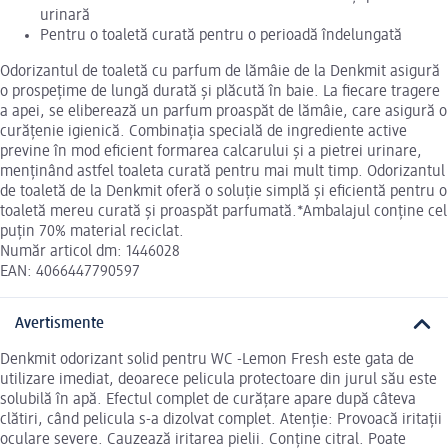
urinară
Pentru o toaletă curată pentru o perioadă îndelungată
Odorizantul de toaletă cu parfum de lămâie de la Denkmit asigură
o prospețime de lungă durată și plăcută în baie. La fiecare tragere
a apei, se eliberează un parfum proaspăt de lămâie, care asigură o
curățenie igienică. Combinația specială de ingrediente active
previne în mod eficient formarea calcarului și a pietrei urinare,
menținând astfel toaleta curată pentru mai mult timp. Odorizantul
de toaletă de la Denkmit oferă o soluție simplă și eficientă pentru o
toaletă mereu curată și proaspăt parfumată.*Ambalajul conține cel
puțin 70% material reciclat.
Număr articol dm: 1446028
EAN: 4066447790597
Avertismente
Denkmit odorizant solid pentru WC -Lemon Fresh este gata de
utilizare imediat, deoarece pelicula protectoare din jurul său este
solubilă în apă. Efectul complet de curățare apare după câteva
clătiri, când pelicula s-a dizolvat complet. Atenție: Provoacă iritații
oculare severe. Cauzează iritarea pielii. Conține citral. Poate