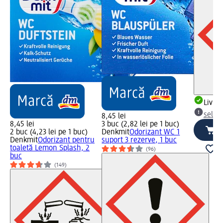
Livrab
selec
8,45 lei
8,45 lei
3 buc (2,82 lei pe 1 buc)
2 buc (4,23 lei pe 1 buc)
Denkmit
Odorizant WC 1
Denkmit
Odorizant pentru
suport 3 rezerve, 1 buc
toaletă Lemon Splash, 2
(96)
buc
(149)