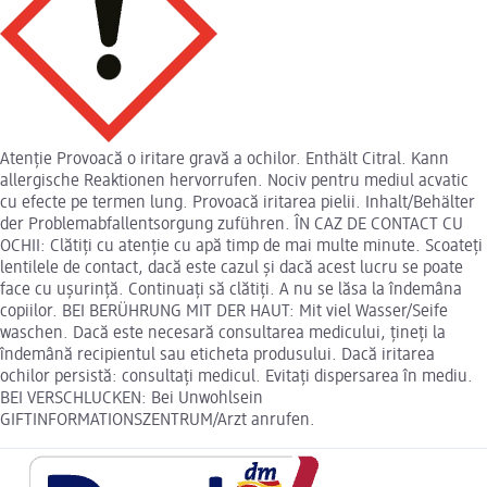
Atenție Provoacă o iritare gravă a ochilor. Enthält Citral. Kann
allergische Reaktionen hervorrufen. Nociv pentru mediul acvatic
cu efecte pe termen lung. Provoacă iritarea pielii. Inhalt/Behälter
der Problemabfallentsorgung zuführen. ÎN CAZ DE CONTACT CU
OCHII: Clătiți cu atenție cu apă timp de mai multe minute. Scoateți
lentilele de contact, dacă este cazul și dacă acest lucru se poate
face cu ușurință. Continuați să clătiți. A nu se lăsa la îndemâna
copiilor. BEI BERÜHRUNG MIT DER HAUT: Mit viel Wasser/Seife
waschen. Dacă este necesară consultarea medicului, țineți la
îndemână recipientul sau eticheta produsului. Dacă iritarea
ochilor persistă: consultaţi medicul. Evitaţi dispersarea în mediu.
BEI VERSCHLUCKEN: Bei Unwohlsein
GIFTINFORMATIONSZENTRUM/Arzt anrufen.