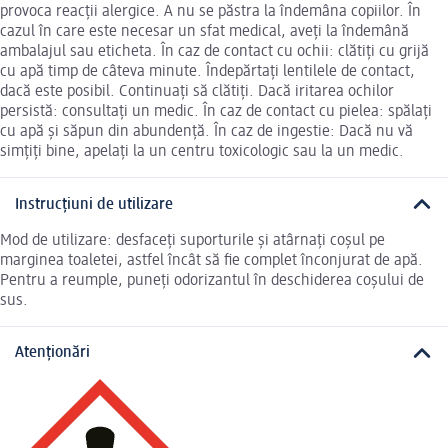
provoca reacții alergice. A nu se păstra la îndemâna copiilor. În
cazul în care este necesar un sfat medical, aveți la îndemână
ambalajul sau eticheta. În caz de contact cu ochii: clătiți cu grijă
cu apă timp de câteva minute. Îndepărtați lentilele de contact,
dacă este posibil. Continuați să clătiți. Dacă iritarea ochilor
persistă: consultați un medic. În caz de contact cu pielea: spălați
cu apă și săpun din abundență. În caz de ingestie: Dacă nu vă
simțiți bine, apelați la un centru toxicologic sau la un medic.
Instrucțiuni de utilizare
Mod de utilizare: desfaceți suporturile și atârnați coșul pe
marginea toaletei, astfel încât să fie complet înconjurat de apă.
Pentru a reumple, puneți odorizantul în deschiderea coșului de
sus.
Atenționări