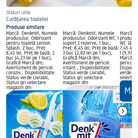
Sfaturi utile
Sol
Curățarea toaletei
To
Produse similare
Marcă: Denkmit; Numele
Marcă: Denkmit; Numele
Marcă: 
produsului: Odorizant
produsului: Odorizant WC 1
produsul
pentru toaletă Lemon
suport 3 rezerve, 1 buc;
WC lămâi
Splash, 2 buc; Preț:
Preț: 8,45 lei; Preț de bază:
7,45 lei;
8,45 lei; Preț de bază: 2
3 buc (2,82 lei pe 1 buc);
l (9,93 le
buc (4,23 lei pe 1 buc);
Grafică Marcă dm;
Marcă dm
Grafică Marcă dm;
Avertisment de pericol:
pericol: i
Avertisment de pericol:
iritant.; Disponibilitate:
Disponibi
coroziv.; Disponibilitate:
Status verde Livrabil,
verde Liv
Status verde Livrabil,
Status gri selectare
selectar
Status gri selectare
magazin dm
magazin dm
7,45 lei
0,75 l (9,
Denkmit
lămâie, 