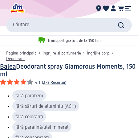
Căutare
Transport gratuit de la 150 Lei
Pagina principală
Îngrijire și parfumerie
Îngrijire corp
Deodorant
Balea
Deodorant spray Glamorous Moments, 150
ml
4.1
(
273 Recenzii
)
fără parabeni
fără săruri de aluminiu (ACH)
fără coloranți
fără parafină/ulei mineral
fără conservanți