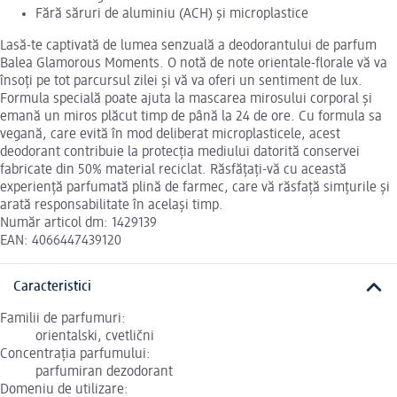
Fără săruri de aluminiu (ACH) și microplastice
Lasă-te captivată de lumea senzuală a deodorantului de parfum
Balea Glamorous Moments. O notă de note orientale-florale vă va
însoți pe tot parcursul zilei și vă va oferi un sentiment de lux.
Formula specială poate ajuta la mascarea mirosului corporal și
emană un miros plăcut timp de până la 24 de ore. Cu formula sa
vegană, care evită în mod deliberat microplasticele, acest
deodorant contribuie la protecția mediului datorită conservei
fabricate din 50% material reciclat. Răsfățați-vă cu această
experiență parfumată plină de farmec, care vă răsfață simțurile și
arată responsabilitate în același timp.
Număr articol dm: 1429139
EAN: 4066447439120
Caracteristici
Familii de parfumuri:
orientalski, cvetlični
Concentrația parfumului:
parfumiran dezodorant
Domeniu de utilizare: