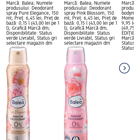
Marcă: Balea; Numele
Marcă: Balea; Numele
Marcă: 
produsului: Deodorant
produsului: Deodorant
produsul
spray Pure Elegance, 150
spray Pink Blossom, 150
bodymis
e
ml; Preț: 6,45 lei; Preț de
ml; Preț: 6,45 lei; Preț de
Moment, 
1
bază: 0,15 l (43,00 lei pe 1
bază: 0,15 l (43,00 lei pe 1
9,95 lei;
l); Grafică Marcă dm;
l); Grafică Marcă dm;
(49,75 le
Disponibilitate: Status
Disponibilitate: Status
EDIȚIE L
verde Livrabil, Status gri
verde Livrabil, Status gri
Marcă dm
selectare magazin dm
selectare magazin dm
Status ve
Status gr