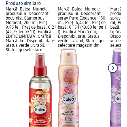
Produse similare
Marcă: Balea; Numele
Marcă: Balea; Numele
Marcă: B
produsului: Deodorant
produsului: Deodorant
produsul
bodymist Glamorous
spray Pure Elegance, 150
spray Go
Moment, 200 ml; Preț:
ml; Preț: 6,45 lei; Preț de
ml; Preț:
9,95 lei; Preț de bază: 0,2 l
bază: 0,15 l (43,00 lei pe 1
bază: 0,1
(49,75 lei pe 1 l); Grafică
l); Grafică Marcă dm;
l); Graf
EDIȚIE LIMITATĂ, Grafică
Disponibilitate: Status
Disponibi
Marcă dm; Disponibilitate:
verde Livrabil, Status gri
verde Liv
Status verde Livrabil,
selectare magazin dm
selectar
Status gri selectare