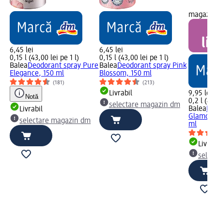
magazin
6,45 lei
6,45 lei
0,15 l (43,00 lei pe 1 l)
0,15 l (43,00 lei pe 1 l)
Balea
Deodorant spray Pure
Balea
Deodorant spray Pink
Elegance, 150 ml
Blossom, 150 ml
(181)
(213)
Livrabil
9,95 lei
Notă
0,2 l (49,
m
selectare magazin dm
Balea
De
Livrabil
Glamoro
selectare magazin dm
ml
Livrab
selec