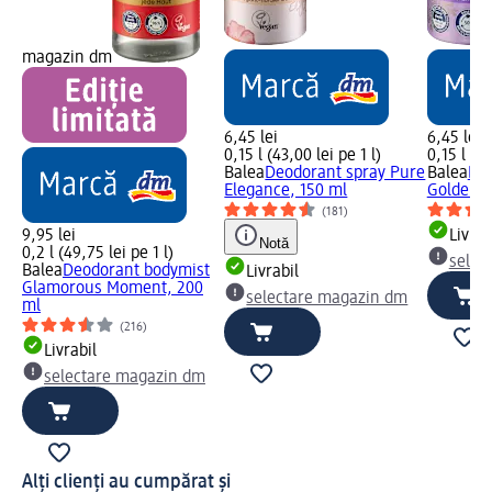
magazin dm
6,45 lei
6,45 lei
0,15 l (43,00 lei pe 1 l)
0,15 l (43
Balea
Deodorant spray Pure
Balea
Deo
Elegance, 150 ml
Golden M
(181)
9,95 lei
Livrab
Notă
0,2 l (49,75 lei pe 1 l)
selec
Balea
Deodorant bodymist
Livrabil
Glamorous Moment, 200
selectare magazin dm
ml
(216)
Livrabil
selectare magazin dm
Alți clienți au cumpărat și