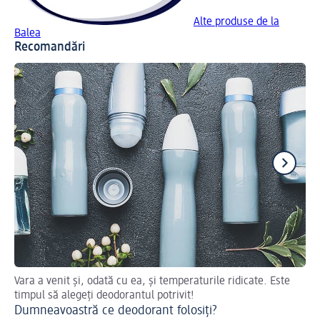
Alte produse de la
Balea
Recomandări
Vara a venit și, odată cu ea, și temperaturile ridicate. Este
De
timpul să alegeți deodorantul potrivit!
De
Dumneavoastră ce deodorant folosiți?