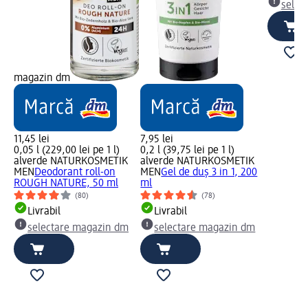
selec
magazin dm
11,45 lei
7,95 lei
0,05 l (229,00 lei pe 1 l)
0,2 l (39,75 lei pe 1 l)
alverde NATURKOSMETIK
alverde NATURKOSMETIK
MEN
Deodorant roll-on
MEN
Gel de duș 3 in 1, 200
ROUGH NATURE, 50 ml
ml
(80)
(78)
Livrabil
Livrabil
selectare magazin dm
selectare magazin dm