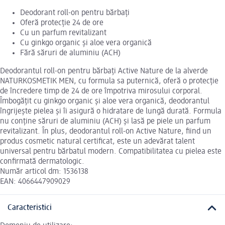
Deodorant roll-on pentru bărbați
Oferă protecție 24 de ore
Cu un parfum revitalizant
Cu ginkgo organic și aloe vera organică
Fără săruri de aluminiu (ACH)
Deodorantul roll-on pentru bărbați Active Nature de la alverde
NATURKOSMETIK MEN, cu formula sa puternică, oferă o protecție
de încredere timp de 24 de ore împotriva mirosului corporal.
Îmbogățit cu ginkgo organic și aloe vera organică, deodorantul
îngrijește pielea și îi asigură o hidratare de lungă durată. Formula
nu conține săruri de aluminiu (ACH) și lasă pe piele un parfum
revitalizant. În plus, deodorantul roll-on Active Nature, fiind un
produs cosmetic natural certificat, este un adevărat talent
universal pentru bărbatul modern. Compatibilitatea cu pielea este
confirmată dermatologic.
Număr articol dm: 1536138
EAN: 4066447909029
Caracteristici