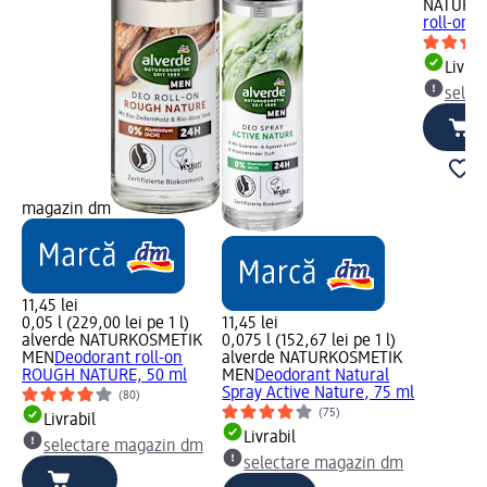
NATURK
roll-on 
Livrab
selec
magazin dm
11,45 lei
0,05 l (229,00 lei pe 1 l)
11,45 lei
alverde NATURKOSMETIK
0,075 l (152,67 lei pe 1 l)
MEN
Deodorant roll-on
alverde NATURKOSMETIK
ROUGH NATURE, 50 ml
MEN
Deodorant Natural
Spray Active Nature, 75 ml
(80)
(75)
Livrabil
Livrabil
selectare magazin dm
selectare magazin dm