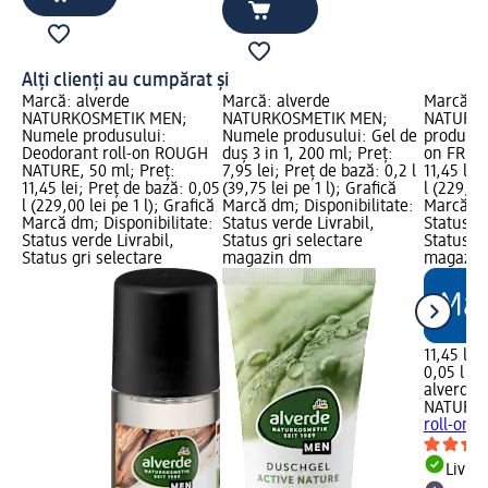
Alți clienți au cumpărat și
Marcă: alverde
Marcă: alverde
Marcă: a
NATURKOSMETIK MEN;
NATURKOSMETIK MEN;
NATURKO
Numele produsului:
Numele produsului: Gel de
produsul
Deodorant roll-on ROUGH
duș 3 in 1, 200 ml; Preț:
on FRESH
NATURE, 50 ml; Preț:
7,95 lei; Preț de bază: 0,2 l
11,45 lei
11,45 lei; Preț de bază: 0,05
(39,75 lei pe 1 l); Grafică
l (229,00 
l (229,00 lei pe 1 l); Grafică
Marcă dm; Disponibilitate:
Marcă dm
Marcă dm; Disponibilitate:
Status verde Livrabil,
Status ve
Status verde Livrabil,
Status gri selectare
Status gr
Status gri selectare
magazin dm
magazin
11,45 lei
0,05 l (22
alverde
NATURK
roll-on 
Livrab