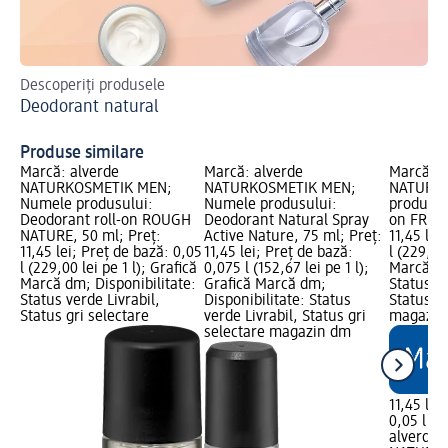
Descoperiți produsele
Var
Deodorant natural
tim
Du
Produse similare
Marcă: alverde
Marcă: alverde
Marcă: a
NATURKOSMETIK MEN;
NATURKOSMETIK MEN;
NATURKO
Numele produsului:
Numele produsului:
produsul
Deodorant roll-on ROUGH
Deodorant Natural Spray
on FRESH
NATURE, 50 ml; Preț:
Active Nature, 75 ml; Preț:
11,45 lei
11,45 lei; Preț de bază: 0,05
11,45 lei; Preț de bază:
l (229,00 
l (229,00 lei pe 1 l); Grafică
0,075 l (152,67 lei pe 1 l);
Marcă dm
Marcă dm; Disponibilitate:
Grafică Marcă dm;
Status ve
Status verde Livrabil,
Disponibilitate: Status
Status gr
Status gri selectare
verde Livrabil, Status gri
magazin
selectare magazin dm
11,45 lei
0,05 l (22
alverde