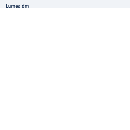
Lumea dm
Metode de plată
Conectați-vă cu dm