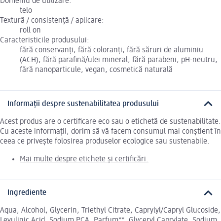
Domeniu de utilizare:
telo
Textură / consistență / aplicare:
roll on
Caracteristicile produsului:
fără conservanți, fără coloranți, fără săruri de aluminiu
(ACH), fără parafină/ulei mineral, fără parabeni, pH-neutru,
fără nanoparticule, vegan, cosmetică naturală
Informații despre sustenabilitatea produsului
Acest produs are o certificare eco sau o etichetă de sustenabilitate.
Cu aceste informații, dorim să vă facem consumul mai conștient în
ceea ce privește folosirea produselor ecologice sau sustenabile.
Mai multe despre etichete și certificări.
Ingrediente
Aqua, Alcohol, Glycerin, Triethyl Citrate, Caprylyl/Capryl Glucoside,
Levulinic Acid, Sodium PCA, Parfum**, Glyceryl Caprylate, Sodium