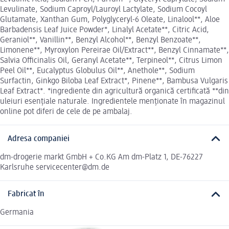
Levulinate, Sodium Caproyl/Lauroyl Lactylate, Sodium Cocoyl
Glutamate, Xanthan Gum, Polyglyceryl-6 Oleate, Linalool**, Aloe
Barbadensis Leaf Juice Powder*, Linalyl Acetate**, Citric Acid,
Geraniol**, Vanillin**, Benzyl Alcohol**, Benzyl Benzoate**,
Limonene**, Myroxylon Pereirae Oil/Extract**, Benzyl Cinnamate**,
Salvia Officinalis Oil, Geranyl Acetate**, Terpineol**, Citrus Limon
Peel Oil**, Eucalyptus Globulus Oil**, Anethole**, Sodium
Surfactin, Ginkgo Biloba Leaf Extract*, Pinene**, Bambusa Vulgaris
Leaf Extract*. *ingrediente din agricultură organică certificată **din
uleiuri esențiale naturale. Ingredientele menționate în magazinul
online pot diferi de cele de pe ambalaj.
Adresa companiei
dm-drogerie markt GmbH + Co.KG Am dm-Platz 1, DE-76227
Karlsruhe servicecenter@dm.de
Fabricat în
Germania