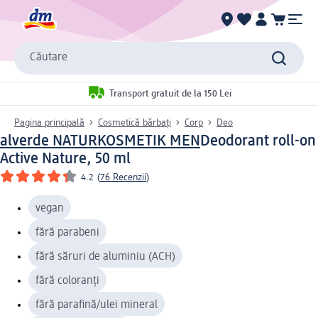
Căutare
Transport gratuit de la 150 Lei
Pagina principală
Cosmetică bărbați
Corp
Deo
alverde NATURKOSMETIK MEN
Deodorant roll-on
Active Nature, 50 ml
4.2
(
76 Recenzii
)
vegan
fără parabeni
fără săruri de aluminiu (ACH)
fără coloranți
fără parafină/ulei mineral