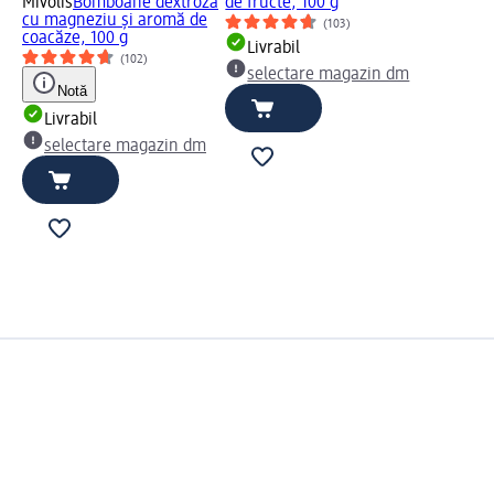
Mivolis
Bomboane dextroză
de fructe, 100 g
cu magneziu și aromă de
(103)
coacăze, 100 g
Livrabil
(102)
selectare magazin dm
Notă
Livrabil
selectare magazin dm