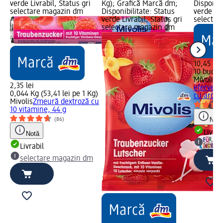
verde Livrabil, Status gri
Kg); Grafică Marcă dm;
Disponibi
selectare magazin dm
Disponibilitate: Status
verde Liv
verde Livrabil, Status gri
selectar
selectare magazin dm
10,45 lei
10 buc (1
Mivolis
A
2,35 lei
efervesc
0,044 Kg (53,41 lei pe 1 Kg)
cu aromă
Mivolis
Zmeură dextroză cu
10 vitamine, 44 g
Notă
(86)
Livrab
Notă
selec
Livrabil
selectare magazin dm