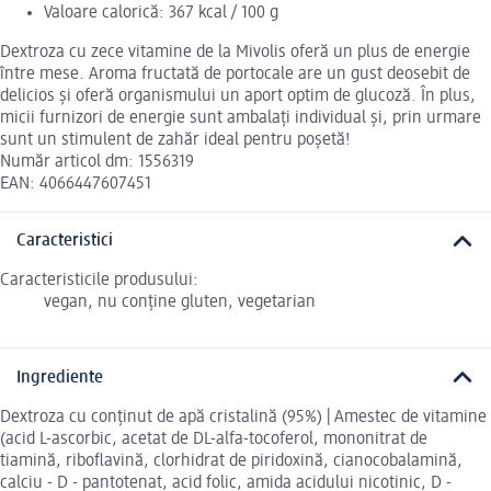
Valoare calorică: 367 kcal / 100 g
Dextroza cu zece vitamine de la Mivolis oferă un plus de energie
între mese. Aroma fructată de portocale are un gust deosebit de
delicios și oferă organismului un aport optim de glucoză. În plus,
micii furnizori de energie sunt ambalați individual și, prin urmare
sunt un stimulent de zahăr ideal pentru poșetă!
Număr articol dm: 1556319
EAN: 4066447607451
Caracteristici
Caracteristicile produsului:
vegan, nu conține gluten, vegetarian
Ingrediente
Dextroza cu conținut de apă cristalină (95%) | Amestec de vitamine
(acid L-ascorbic, acetat de DL-alfa-tocoferol, mononitrat de
tiamină, riboflavină, clorhidrat de piridoxină, cianocobalamină,
calciu - D - pantotenat, acid folic, amida acidului nicotinic, D -