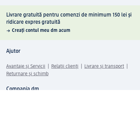
Livrare gratuită pentru comenzi de minimum 150 lei și
ridicare expres gratuită
Creați contul meu dm acum
Ajutor
Avantaje și Servicii
Relații clienți
Livrare și transport
Returnare și schimb
Compania dm
Compania
Responsabilitate
Carieră
Presă
Structura corporativă
Universul produselor dm
Lumea dm