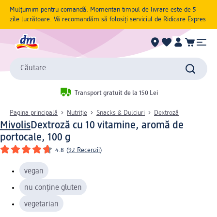
Mulțumim pentru comandă. Momentan timpul de livrare este de 5
zile lucrătoare. Vă recomandăm să folosiți serviciul de Ridicare Expres
Căutare
Transport gratuit de la 150 Lei
Pagina principală
Nutriție
Snacks & Dulciuri
Dextroză
Mivolis
Dextroză cu 10 vitamine, aromă de
portocale, 100 g
4.8
(
92 Recenzii
)
vegan
nu conține gluten
vegetarian