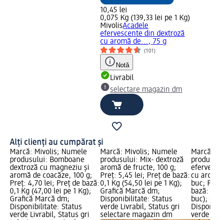
10,45 lei
0,075 Kg (139,33 lei pe 1 Kg)
Mivolis
Acadele
efervescente din dextroză
cu aromă de..., 75 g
(101)
Notă
Livrabil
selectare magazin dm
Alți clienți au cumpărat și
Marcă: Mivolis; Numele
Marcă: Mivolis; Numele
Marcă: M
produsului: Bomboane
produsului: Mix- dextroză
produsul
dextroză cu magneziu și
aromă de fructe, 100 g;
efervesc
aromă de coacăze, 100 g;
Preț: 5,45 lei; Preț de bază:
cu aromă
Preț: 4,70 lei; Preț de bază:
0,1 Kg (54,50 lei pe 1 Kg);
buc; Preț
0,1 Kg (47,00 lei pe 1 Kg);
Grafică Marcă dm;
bază: 10 
Grafică Marcă dm;
Disponibilitate: Status
buc); Gr
Disponibilitate: Status
verde Livrabil, Status gri
Disponibi
verde Livrabil, Status gri
selectare magazin dm
verde Liv