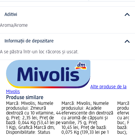
Aditivi
Aroma/Arome
Informații de depozitare
A se păstra într-un loc răcoros și uscat.
Alte produse de la
Mivolis
Produse similare
Marcă: Mivolis; Numele
Marcă: Mivolis; Numele
Marcă: M
produsului: Zmeură
produsului: Acadele
produsul
dextroză cu 10 vitamine, 44
efervescente din dextroză
efervesc
g; Preț: 2,35 lei; Preț de
cu aromă de căpșuni și
cu aromă
bază: 0,044 Kg (53,41 lei pe
vanilie, 75 g; Preț:
buc; Preț
1 Kg); Grafică Marcă dm;
10,45 lei; Preț de bază:
bază: 10 
Disponibilitate: Status
0,075 Kg (139,33 lei pe 1
buc); Gr