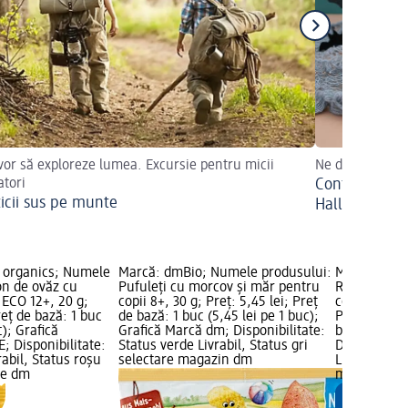
 vor să exploreze lumea. Excursie pentru micii
Ne dați sau nu 
atori
Confecționați 
ticii sus pe munte
Halloween
 organics; Numele
Marcă: dmBio; Numele produsului:
Marcă: dmB
on de ovăz cu
Pufuleți cu morcov și măr pentru
Rondele de 
 ECO 12+, 20 g;
copii 8+, 30 g; Preț: 5,45 lei; Preț
copii 8+ ECO
reț de bază: 1 buc
de bază: 1 buc (5,45 lei pe 1 buc);
Preț de bază
c); Grafică
Grafică Marcă dm; Disponibilitate:
buc); Grafi
; Disponibilitate:
Status verde Livrabil, Status gri
Disponibilit
rabil, Status roșu
selectare magazin dm
Livrabil, St
le dm
magazin d