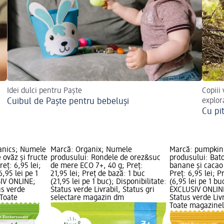
Idei dulci pentru Paște
Copiii
Cuibul de Paște pentru bebeluși
explor
Cu pi
anics; Numele
Marcă: Organix; Numele
Marcă: pumpkin
 ovăz și fructe
produsului: Rondele de orez&suc
produsului: Bat
reț: 6,95 lei;
de mere ECO 7+, 40 g; Preț:
banane și cacao
6,95 lei pe 1
21,95 lei; Preț de bază: 1 buc
Preț: 6,95 lei; P
SIV ONLINE;
(21,95 lei pe 1 buc); Disponibilitate:
(6,95 lei pe 1 bu
us verde
Status verde Livrabil, Status gri
EXCLUSIV ONLINE
 Toate
selectare magazin dm
Status verde Liv
Toate magazine