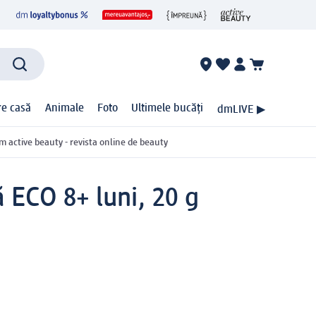
ire casă
Animale
Foto
Ultimele bucăți
dmLIVE ▶
m active beauty - revista online de beauty
 ECO 8+ luni, 20 g