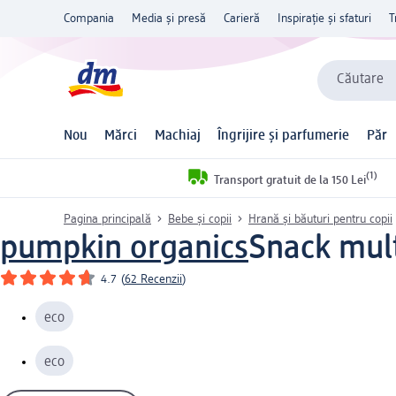
Compania
Media și presă
Carieră
Inspirație și sfaturi
T
Căutare
Nou
Mărci
Machiaj
Îngrijire și parfumerie
Păr
(1)
Transport gratuit de la 150 Lei
Pagina principală
Bebe și copii
Hrană și băuturi pentru copii
pumpkin organics
Snack mult
4.7
(
62 Recenzii
)
eco
eco