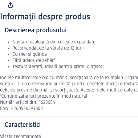
Informații despre produs
Descrierea produsului
Gustare ecologică din cereale expandate
Recomandat de la vârsta de 12 luni
Cu mei și quinoa
Fără adaos de zahăr¹
Textură aerată, ideală pentru primii dințișori
Inelele multicereale bio cu măr și scorțișoară de la Pumpkin Organi
simțuri. Cu o dimensiune perfectă pentru degetele mici și o textură 
delicios provine din măr și scorțișoară. Aceste inele multicereale d
¹Conține zaharuri prezente în mod natural.
Număr articol dm: 1623654
EAN: 4260526593608
Caracteristici
Vârsta recomandată: