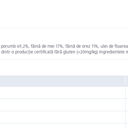
de porumb 49,2%, făină de mei 17%, făină de orez 11%, ulei de floar
 dintr-o producție certificată fără gluten (<20mg/kg) Ingredientele 