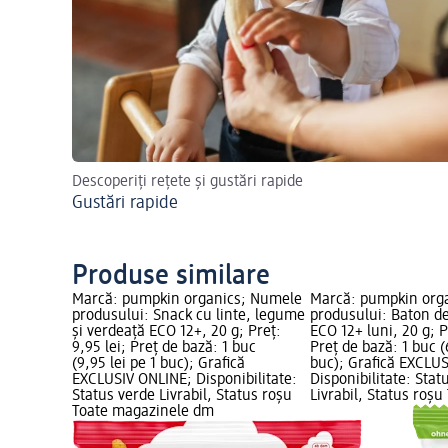
Descoperiți rețete și gustări rapide
Gustări rapide
Produse similare
Marcă: pumpkin organics; Numele
Marcă: pumpkin org
produsului: Snack cu linte, legume
produsului: Baton de
și verdeață ECO 12+, 20 g; Preț:
ECO 12+ luni, 20 g; P
9,95 lei; Preț de bază: 1 buc
Preț de bază: 1 buc (
(9,95 lei pe 1 buc); Grafică
buc); Grafică EXCLU
EXCLUSIV ONLINE; Disponibilitate:
Disponibilitate: Stat
Status verde Livrabil, Status roșu
Livrabil, Status roșu
Toate magazinele dm