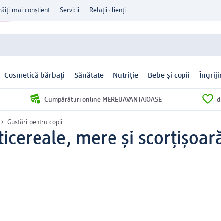
răiți mai conștient
Servicii
Relații clienți
Cosmetică bărbați
Sănătate
Nutriție
Bebe și copii
Îngrij
Cumpărături online MEREUAVANTAJOASE
d
Gustări pentru copii
icereale, mere și scorțișoară