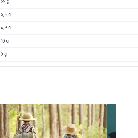
69 g
6,4 g
4,9 g
10 g
0 g