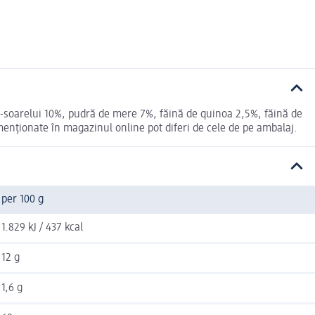
ea-soarelui 10%, pudră de mere 7%, făină de quinoa 2,5%, făină de
menționate în magazinul online pot diferi de cele de pe ambalaj.
per 100 g
1.829 kJ / 437 kcal
12 g
1,6 g