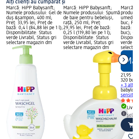
Alți clienți au cumpărat și
Marcă: HiPP Babysanft;
Marcă: HiPP Babysanft;
Marcă: b
Numele produsului: Gel de
Numele produsului: Spumă
produsul
duş &şampon, 400 ml;
de baie pentru bebeluși,
umede se
Preț: 33,95 lei; Preț de
rață, 250 ml; Preț:
buc; Preț
bază: 0,4 l (84,88 lei pe 1 l);
29,95 lei; Preț de bază:
bază: 320
Disponibilitate: Status
0,25 l (119,80 lei pe 1 l);
buc); Gr
verde Livrabil, Status gri
Disponibilitate: Status
Disponibi
selectare magazin dm
verde Livrabil, Status gri
verde Liv
selectare magazin dm
selectar
21,95 lei
320 buc (
+ 3 alte
babylove
sensitiv
Livrab
selec