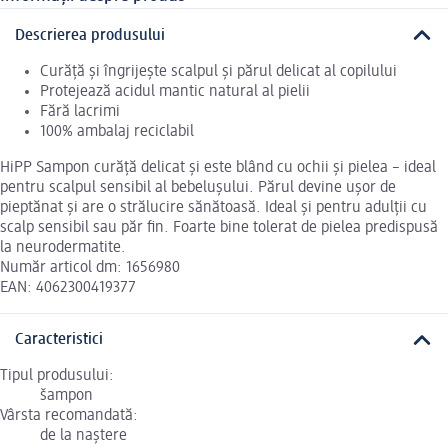
Descrierea produsului
Curăță și îngrijește scalpul și părul delicat al copilului
Protejează acidul mantic natural al pielii
Fără lacrimi
100% ambalaj reciclabil
HiPP Sampon curăţă delicat și este blând cu ochii și pielea – ideal
pentru scalpul sensibil al bebelușului. Părul devine ușor de
pieptănat și are o strălucire sănătoasă. Ideal și pentru adulţii cu
scalp sensibil sau păr fin. Foarte bine tolerat de pielea predispusă
la neurodermatite.
Număr articol dm: 1656980
EAN: 4062300419377
Caracteristici
Tipul produsului:
šampon
Vârsta recomandată:
de la naștere