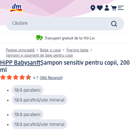
Căutare
Transport gratuit de la 150 Lei
Pagina principală
Bebe și copii
Îngrijire bebe
Șampon și spumant de baie pentru copii
HiPP Babysanft
Șampon sensitiv pentru copii, 200
ml
4.7
(
360 Recenzii
)
fără parabeni
fără parafină/ulei mineral
fără parabeni
fără parafină/ulei mineral