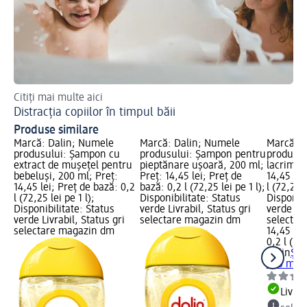
Citiți mai multe aici
Inf
Distracția copiilor în timpul băii
Ba
Produse similare
Marcă: Dalin; Numele
Marcă: Dalin; Numele
Marcă: D
produsului: Șampon cu
produsului: Șampon pentru
produsul
extract de mușețel pentru
pieptănare ușoară, 200 ml;
lacrimi, 
bebeluși, 200 ml; Preț:
Preț: 14,45 lei; Preț de
14,45 lei
14,45 lei; Preț de bază: 0,2
bază: 0,2 l (72,25 lei pe 1 l);
l (72,25 l
l (72,25 lei pe 1 l);
Disponibilitate: Status
Disponibi
Disponibilitate: Status
verde Livrabil, Status gri
verde Liv
verde Livrabil, Status gri
selectare magazin dm
selectar
selectare magazin dm
14,45 lei
0,2 l (72,
Dalin
Șam
200 ml
Livrab