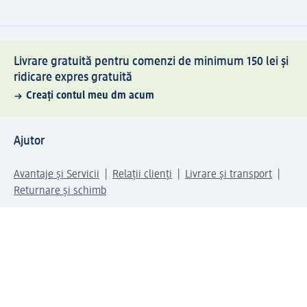
Livrare gratuită pentru comenzi de minimum 150 lei și
ridicare expres gratuită
Creați contul meu dm acum
Ajutor
Avantaje și Servicii
Relații clienți
Livrare și transport
Returnare și schimb
Compania dm
Compania
Responsabilitate
Carieră
Presă
Structura corporativă
Universul produselor dm