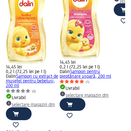
selec
14,45 lei
14,45 lei
0,2 l (72,25 lei pe 1 l)
0,2 l (72,25 lei pe 1 l)
Dalin
Șampon pentru
Dalin
Șampon cu extract de
pieptănare ușoară, 200 ml
mușețel pentru bebeluși,
(1)
200 ml
Livrabil
(0)
selectare magazin dm
Livrabil
selectare magazin dm