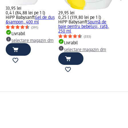
33,95 lei
0,4 l (84,88 lei pe 1 l)
29,95 lei
HiPP Babysanft
Gel de duş
0,25 l (119,80 lei pe 1 l)
&şampon, 400 ml
HiPP Babysanft
Spumă de
baie pentru bebeluși, rață,
(391)
250 ml
Livrabil
(333)
selectare magazin dm
Livrabil
selectare magazin dm