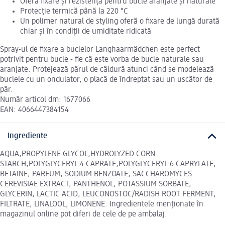
Oferă fixare și rezistență pentru bucle aranjate și naturale
Protecție termică până la 220 °C
Un polimer natural de styling oferă o fixare de lungă durată
chiar și în condiții de umiditate ridicată
Spray-ul de fixare a buclelor Langhaarmädchen este perfect
potrivit pentru bucle - fie că este vorba de bucle naturale sau
aranjate. Protejează părul de căldură atunci când se modelează
buclele cu un ondulator, o placă de îndreptat sau un uscător de
păr.
Număr articol dm: 1677066
EAN: 4066447384154
Ingrediente
AQUA,PROPYLENE GLYCOL,HYDROLYZED CORN
STARCH,POLYGLYCERYL-4 CAPRATE,POLYGLYCERYL-6 CAPRYLATE,
BETAINE, PARFUM, SODIUM BENZOATE, SACCHAROMYCES
CEREVISIAE EXTRACT, PANTHENOL, POTASSIUM SORBATE,
GLYCERIN, LACTIC ACID, LEUCONOSTOC/RADISH ROOT FERMENT,
FILTRATE, LINALOOL, LIMONENE. Ingredientele menționate în
magazinul online pot diferi de cele de pe ambalaj.