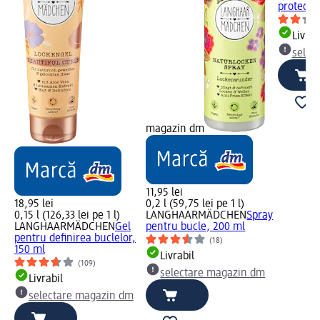
protecți
Livrab
selec
magazin dm
11,95 lei
18,95 lei
0,2 l (59,75 lei pe 1 l)
0,15 l (126,33 lei pe 1 l)
LANGHAARMÄDCHEN
Spray
LANGHAARMÄDCHEN
Gel
pentru bucle, 200 ml
pentru definirea buclelor,
(18)
150 ml
Livrabil
(109)
selectare magazin dm
Livrabil
selectare magazin dm