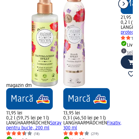
21,95 lei
0,2 l (109
LANGHA
protecți
Livrab
selec
magazin dm
11,95 lei
13,95 lei
0,2 l (59,75 lei pe 1 l)
0,3 l (46,50 lei pe 1 l)
LANGHAARMÄDCHEN
Spray
LANGHAARMÄDCHEN
Fixativ,
pentru bucle, 200 ml
300 ml
(18)
(219)