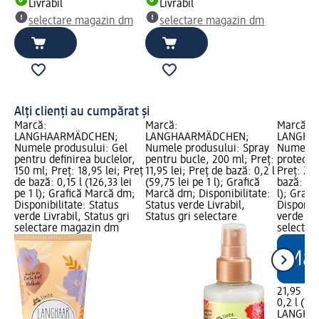
Livrabil
Livrabil
selectare magazin dm
selectare magazin dm
Alți clienți au cumpărat și
Marcă:
Marcă:
Marcă:
LANGHAARMÄDCHEN;
LANGHAARMÄDCHEN;
LANGHA
Numele produsului: Gel
Numele produsului: Spray
Numele p
pentru definirea buclelor,
pentru bucle, 200 ml; Preț:
protecți
150 ml; Preț: 18,95 lei; Preț
11,95 lei; Preț de bază: 0,2 l
Preț: 21,
de bază: 0,15 l (126,33 lei
(59,75 lei pe 1 l); Grafică
bază: 0,2
pe 1 l); Grafică Marcă dm;
Marcă dm; Disponibilitate:
l); Graf
Disponibilitate: Status
Status verde Livrabil,
Disponibi
verde Livrabil, Status gri
Status gri selectare
verde Liv
selectare magazin dm
selectar
21,95 lei
0,2 l (109
LANGHA