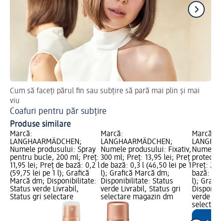
Cum să faceți părul fin sau subțire să pară mai plin și mai
Afl
viu
Re
Coafuri pentru păr subțire
Produse similare
Marcă:
Marcă:
Marcă:
LANGHAARMÄDCHEN;
LANGHAARMÄDCHEN;
LANGHA
Numele produsului: Spray
Numele produsului: Fixativ,
Numele p
pentru bucle, 200 ml; Preț:
300 ml; Preț: 13,95 lei; Preț
protecți
11,95 lei; Preț de bază: 0,2 l
de bază: 0,3 l (46,50 lei pe 1
Preț: 21,
(59,75 lei pe 1 l); Grafică
l); Grafică Marcă dm;
bază: 0,2
Marcă dm; Disponibilitate:
Disponibilitate: Status
l); Graf
Status verde Livrabil,
verde Livrabil, Status gri
Disponibi
Status gri selectare
selectare magazin dm
verde Liv
selectar