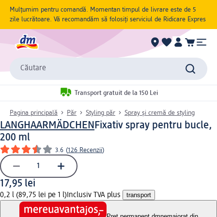
Mulțumim pentru comandă. Momentan timpul de livrare este de 5
zile lucrătoare. Vă recomandăm să folosiți serviciul de Ridicare Expres
Căutare
Transport gratuit de la 150 Lei
Pagina principală
Păr
Styling păr
Spray și cremă de styling
LANGHAARMÄDCHEN
Fixativ spray pentru bucle,
200 ml
3.6
(
126 Recenzii
)
17,95 lei
0,2 l (89,75 lei pe 1 l)
Inclusiv TVA plus
transport
Preț permanent dm
nemajorat din