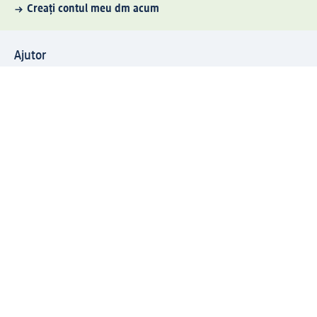
Creați contul meu dm acum
Ajutor
Avantaje și Servicii
Relații clienți
Livrare și transport
Returnare și schimb
Compania dm
Compania
Responsabilitate
Carieră
Presă
Structura corporativă
Universul produselor dm
Lumea dm